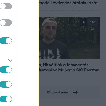
szupermodell évtizedes átalakulását
7:51
Fókusz
Megvan, kik váltják a fenyegetés
miatt visszalépő Majkát a SIC Feszten
Mutasd mind