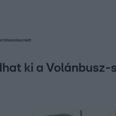
kolett
#
Időjárás
#
RTL műsor
#
Víz
#
Magyar Péter
#
Csillagjeg
t tiltakozása miatt
dhat ki a Volánbusz-