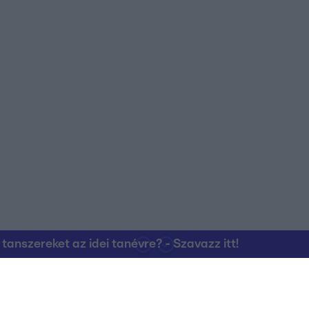
nszereket az idei tanévre? - Szavazz itt!