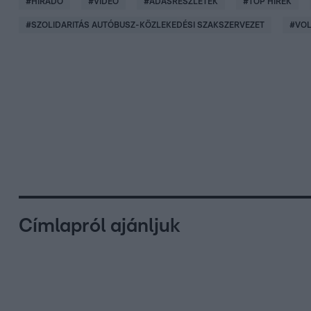
#
HÍRADÓ
#
VIDEÓ
#
ADÁSRÉSZLETEK
#
TOP HÍREK
#
SZOLIDARITÁS AUTÓBUSZ-KÖZLEKEDÉSI SZAKSZERVEZET
#
VO
Címlapról ajánljuk