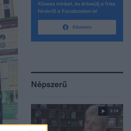
Kövess minket, és értesülj a friss
hírekről a Facebookon is!
Követem
Népszerű
3:14