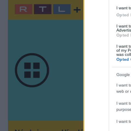
I want t
Opted 
I want 
Advertis
Opted 
I want t
of my P
was col
Opted 
Google 
I want t
web or d
I want t
purpose
I want 