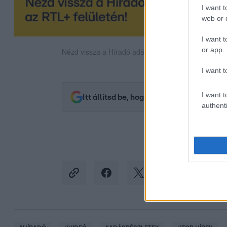
I want t
web or d
I want t
or app.
Nézd vissza a Híradó adásait az RTL+ felületén!
I want t
I want t
Itt állítsd be, hogy az RTL.hu az elsők 
authenti