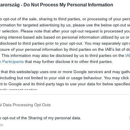
arország -
Do Not Process My Personal Information
to opt-out of the sale, sharing to third parties, or processing of your per
formation for targeted advertising by us, please use the below opt-out s
r selection. Please note that after your opt-out request is processed y
Link másolása
eing interest-based ads based on personal information utilized by us or
disclosed to third parties prior to your opt-out. You may separately opt-
losure of your personal information by third parties on the IAB’s list of
. This information may also be disclosed by us to third parties on the
IA
Participants
that may further disclose it to other third parties.
busz járat nem indul el vasárnap és hétfőn.
 that this website/app uses one or more Google services and may gath
, miután a Szolidaritás Autóbusz-
including but not limited to your visit or usage behaviour. You may click 
s sztrájkot hirdetett. 25 százalékos
 to Google and its third-party tags to use your data for below specifi
ogle consent section.
kedési miniszter szerint irreális, ezért
z közölte: a szakszervezet azelőtt kezd
l Data Processing Opt Outs
a tárgyalásos lehetőségek.
o opt-out of the Sharing of my personal data.
In