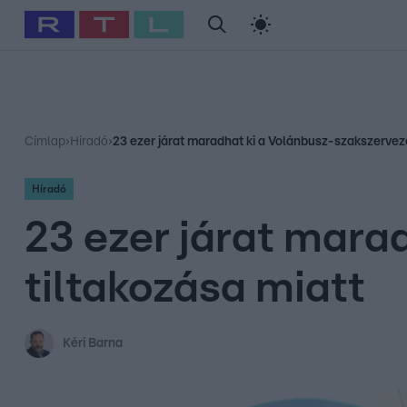
#
Babits Marcella
#
Szellő István
#
Most Wanted
#
Gallusz Ni
Címlap
›
Híradó
›
23 ezer járat maradhat ki a Volánbusz-szakszerveze
Híradó
23 ezer járat mara
tiltakozása miatt
Kéri Barna