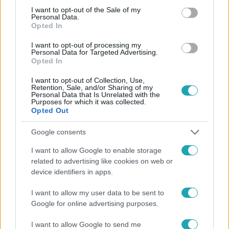
consent section.
I want to opt-out of the Sale of my
Personal Data.
Opted In
I want to opt-out of processing my
#
HÍRADÓ
#
VIDEÓ
#
ADÁSRÉSZLETEK
#
KULTÚRA
Personal Data for Targeted Advertising.
Opted In
#
ÁTRIUM SZÍNHÁZ
#
JUBILEUM
#
ELFOGADÁS
I want to opt-out of Collection, Use,
#
MÁSSÁG
Retention, Sale, and/or Sharing of my
Personal Data that Is Unrelated with the
Purposes for which it was collected.
Opted Out
Google consents
I want to allow Google to enable storage
related to advertising like cookies on web or
Népszerű
device identifiers in apps.
I want to allow my user data to be sent to
Google for online advertising purposes.
I want to allow Google to send me