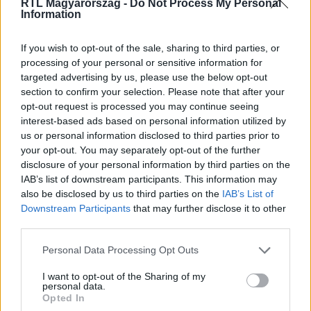
RTL Magyarország -
Do Not Process My Personal
Information
Itt állítsd be, hogy az RTL.hu az elsők között
legyen a Google-találatokban!
If you wish to opt-out of the sale, sharing to third parties, or
processing of your personal or sensitive information for
targeted advertising by us, please use the below opt-out
section to confirm your selection. Please note that after your
opt-out request is processed you may continue seeing
interest-based ads based on personal information utilized by
us or personal information disclosed to third parties prior to
your opt-out. You may separately opt-out of the further
disclosure of your personal information by third parties on the
IAB’s list of downstream participants. This information may
also be disclosed by us to third parties on the
IAB’s List of
Downstream Participants
that may further disclose it to other
third parties.
Kövess minket, és értesülj a friss hírekről a
Facebookon is!
Please note that this website/app uses one or more Google
Personal Data Processing Opt Outs
services and may gather and store information including but
not limited to your visit or usage behaviour. You may click to
I want to opt-out of the Sharing of my
Követem
personal data.
grant or deny consent to Google and its third-party tags to
Opted In
use your data for below specified purposes in below Google