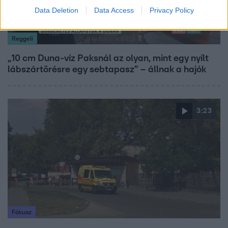
Data Deletion
Data Access
Privacy Policy
Reggeli
„10 cm Duna-víz Paksnál az olyan, mint egy nyílt
lábszártörésre egy sebtapasz” – állnak a hajók
3:23
Fókusz