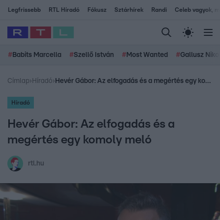
Legfrissebb
RTL Híradó
Fókusz
Sztárhírek
Randi
Celeb vagyok, me
#
Babits Marcella
#
Szellő István
#
Most Wanted
#
Gallusz Niko
Címlap
›
Híradó
›
Hevér Gábor: Az elfogadás és a megértés egy komoly meló
Híradó
Hevér Gábor: Az elfogadás és a
megértés egy komoly meló
rtl.hu