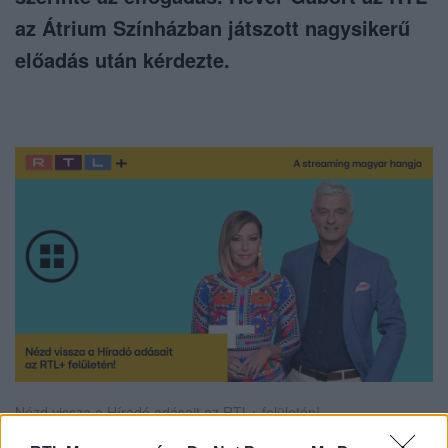
az Átrium Színházban játszott nagysikerű
előadás után kérdezte.
Nézd vissza a Híradó adásait az RTL+ felületén!