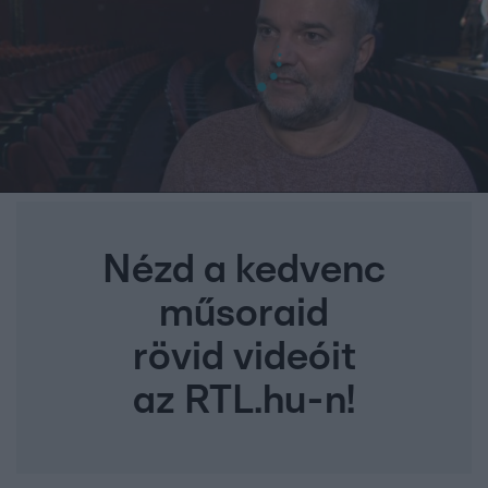
Nézd a kedvenc
műsoraid
rövid videóit
az RTL.hu-n!