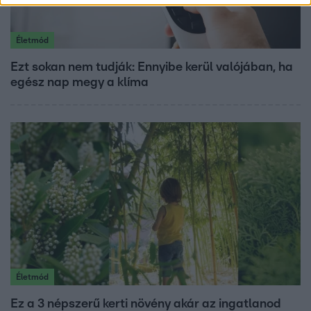
Életmód
Ezt sokan nem tudják: Ennyibe kerül valójában, ha
egész nap megy a klíma
Életmód
Ez a 3 népszerű kerti növény akár az ingatlanod