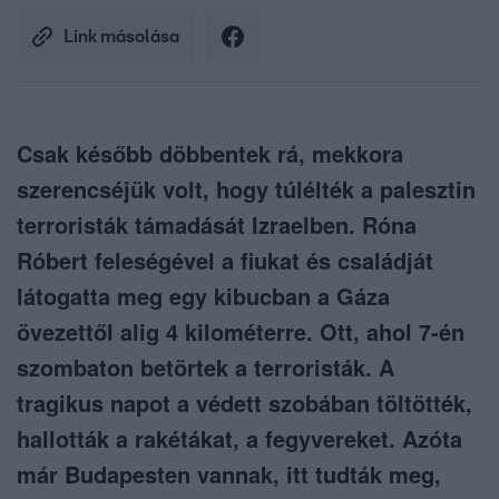
Link másolása
Csak később döbbentek rá, mekkora
szerencséjük volt, hogy túlélték a palesztin
terroristák támadását Izraelben. Róna
Róbert feleségével a fiukat és családját
látogatta meg egy kibucban a Gáza
övezettől alig 4 kilométerre. Ott, ahol 7-én
szombaton betörtek a terroristák. A
tragikus napot a védett szobában töltötték,
hallották a rakétákat, a fegyvereket. Azóta
már Budapesten vannak, itt tudták meg,