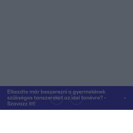
Elkezdte már beszerezni a gyermekének
szükséges tanszereket az idei tanévre? -
Szavazz itt!