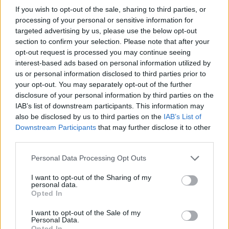
If you wish to opt-out of the sale, sharing to third parties, or
Itt állítsd be, hogy az RTL.hu az elsők között
processing of your personal or sensitive information for
legyen a Google-találatokban!
targeted advertising by us, please use the below opt-out
section to confirm your selection. Please note that after your
opt-out request is processed you may continue seeing
interest-based ads based on personal information utilized by
us or personal information disclosed to third parties prior to
your opt-out. You may separately opt-out of the further
disclosure of your personal information by third parties on the
IAB’s list of downstream participants. This information may
also be disclosed by us to third parties on the
IAB’s List of
Downstream Participants
that may further disclose it to other
third parties.
Please note that this website/app uses one or more Google
Personal Data Processing Opt Outs
Kövess minket, és értesülj a friss hírekről a
services and may gather and store information including but
Facebookon is!
not limited to your visit or usage behaviour. You may click to
I want to opt-out of the Sharing of my
personal data.
grant or deny consent to Google and its third-party tags to
Opted In
use your data for below specified purposes in below Google
Követem
consent section.
I want to opt-out of the Sale of my
Personal Data.
Opted In