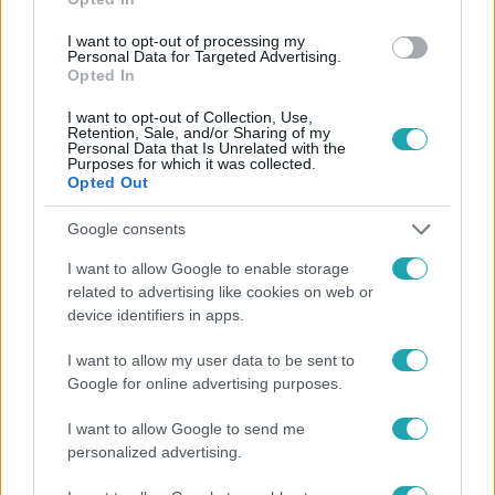
I want to opt-out of processing my
Personal Data for Targeted Advertising.
Opted In
#
HÍRADÓ
#
VIDEÓ
#
ADÁSRÉSZLETEK
#
KÜLFÖLD
I want to opt-out of Collection, Use,
#
IZRAEL
#
GÁZA
#
KIBUC
#
HAMÁSZ
Retention, Sale, and/or Sharing of my
Personal Data that Is Unrelated with the
#
MAGYAR CSALÁD
#
TÚLÉLŐK
#
TOP HÍREK
Purposes for which it was collected.
Opted Out
Google consents
I want to allow Google to enable storage
related to advertising like cookies on web or
device identifiers in apps.
Népszerű
I want to allow my user data to be sent to
Google for online advertising purposes.
I want to allow Google to send me
personalized advertising.