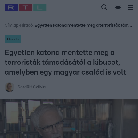
Legfrissebb
RTL Híradó
Fókusz
Sztárhírek
Randi
Celeb vagyok, me
#
Babits Marcella
#
Szellő István
#
Most Wanted
#
Gallusz Niko
Címlap
›
Híradó
›
Egyetlen katona mentette meg a terroristák támadásától a kibucot, amelyben egy magyar család is volt
Híradó
Egyetlen katona mentette meg a
terroristák támadásától a kibucot,
amelyben egy magyar család is volt
Serdült Szilvia