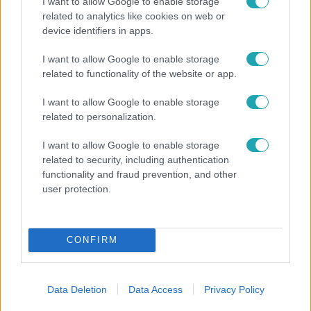
I want to allow Google to enable storage
related to analytics like cookies on web or
device identifiers in apps.
I want to allow Google to enable storage
related to functionality of the website or app.
I want to allow Google to enable storage
Bulvár
related to personalization.
Rubint Réka: A mai napig nem jött vissza a 100%-
I want to allow Google to enable storage
os tüdőkapacitásom
related to security, including authentication
functionality and fraud prevention, and other
user protection.
CONFIRM
Data Deletion
Data Access
Privacy Policy