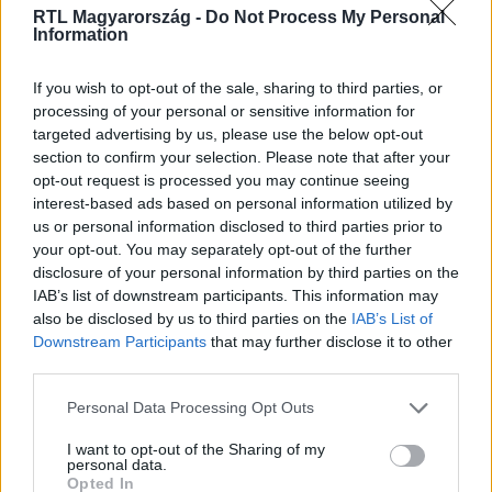
RTL Magyarország -
Do Not Process My Personal
Information
Itt állítsd be, hogy az RTL.hu az elsők között
legyen a Google-találatokban!
If you wish to opt-out of the sale, sharing to third parties, or
processing of your personal or sensitive information for
targeted advertising by us, please use the below opt-out
section to confirm your selection. Please note that after your
opt-out request is processed you may continue seeing
interest-based ads based on personal information utilized by
us or personal information disclosed to third parties prior to
your opt-out. You may separately opt-out of the further
disclosure of your personal information by third parties on the
IAB’s list of downstream participants. This information may
also be disclosed by us to third parties on the
IAB’s List of
Downstream Participants
that may further disclose it to other
Kövess minket, és értesülj a friss hírekről a
third parties.
Facebookon is!
Please note that this website/app uses one or more Google
Personal Data Processing Opt Outs
services and may gather and store information including but
not limited to your visit or usage behaviour. You may click to
I want to opt-out of the Sharing of my
Követem
personal data.
grant or deny consent to Google and its third-party tags to
Opted In