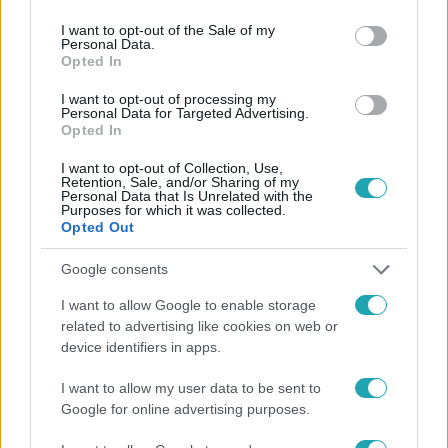
use your data for below specified purposes in below Google
consent section.
I want to opt-out of the Sale of my
Personal Data.
Opted In
#
HÍRADÓ
#
VIDEÓ
#
ADÁSRÉSZLETEK
I want to opt-out of processing my
Personal Data for Targeted Advertising.
Opted In
#
BALESET-BŰNÜGY
#
BŰNÜGY
#
BORSOD
#
SZÁLLODA
#
RÉSZEG
#
MEGÜTÖTTE
#
ELÁJULT
I want to opt-out of Collection, Use,
Retention, Sale, and/or Sharing of my
Personal Data that Is Unrelated with the
Purposes for which it was collected.
Opted Out
Google consents
I want to allow Google to enable storage
related to advertising like cookies on web or
Népszerű
device identifiers in apps.
I want to allow my user data to be sent to
Google for online advertising purposes.