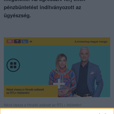
pénzbüntetést indítványozott az
ügyészség.
Nézd vissza a Híradó adásait az RTL+ felületén!