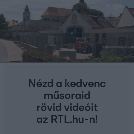
Nézd a kedvenc
műsoraid
rövid videóit
az RTL.hu-n!