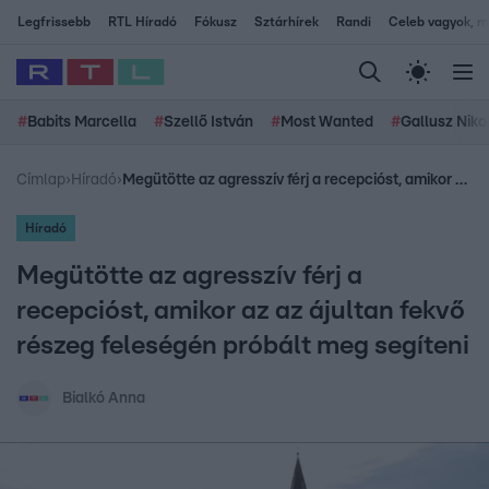
Legfrissebb
RTL Híradó
Fókusz
Sztárhírek
Randi
Celeb vagyok, me
#
Babits Marcella
#
Szellő István
#
Most Wanted
#
Gallusz Niko
Címlap
›
Híradó
›
Megütötte az agresszív férj a recepcióst, amikor az az ájultan fekvő részeg feleségén próbált meg segíteni
Híradó
Megütötte az agresszív férj a
recepcióst, amikor az az ájultan fekvő
részeg feleségén próbált meg segíteni
Bialkó Anna