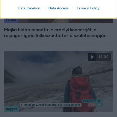
Data Deletion
Data Access
Privacy Policy
Fókusz
Majka hiába mondta le erdélyi koncertjét, a
rajongók így is felköszöntötték a születésnapján
14:09
Reggeli