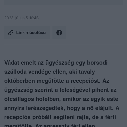
2023. július 5. 16:46
Link másolása
Vádat emelt az ügyészség egy borsodi
szálloda vendége ellen, aki tavaly
októberben megütötte a recepcióst. Az
ügyészség szerint a feleségével pihent az
ötcsillagos hotelben, amikor az egyik este
annyira lerészegedtek, hogy a nő elájult. A
recepciós próbált segíteni rajta, de a férfi
megütötte. Az agresszív férj ellen