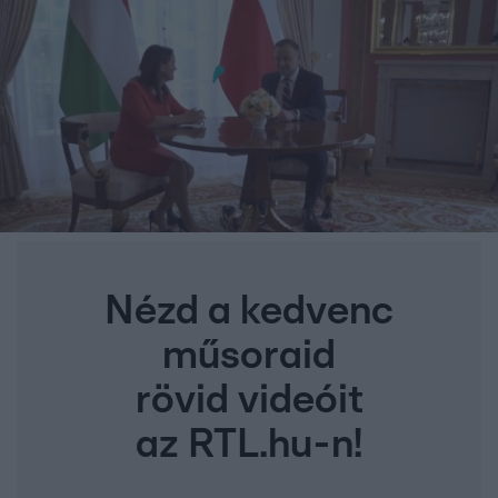
Nézd a kedvenc
műsoraid
rövid videóit
az RTL.hu-n!