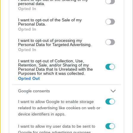
Facebookon is!
personal data.
grant or deny consent to Google and its third-party tags to
Opted In
use your data for below specified purposes in below Google
Követem
consent section.
I want to opt-out of the Sale of my
Personal Data.
Opted In
I want to opt-out of processing my
Personal Data for Targeted Advertising.
Opted In
#
HÍRADÓ
#
VIDEÓ
#
ADÁSRÉSZLETEK
I want to opt-out of Collection, Use,
Retention, Sale, and/or Sharing of my
#
KÜLPOLITIKA
#
LENGYEL-MAGYAR BARÁTSÁG
Personal Data that Is Unrelated with the
Purposes for which it was collected.
#
NOVÁK KATALIN
#
ANDRZEJ DUDA
#
GALAVITS PATRIK
Opted Out
Google consents
I want to allow Google to enable storage
related to advertising like cookies on web or
device identifiers in apps.
I want to allow my user data to be sent to
Népszerű
Google for online advertising purposes.