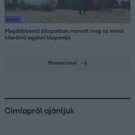
Fókusz
Megdöbbentő állapotban maradt meg az inotai
hőerőmű egykori központja
Mutasd mind
Címlapról ajánljuk