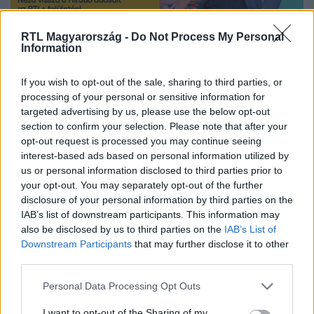
RTL Magyarország -
Do Not Process My Personal
Nézd vissza a Híradó adásait az RTL+ felületén!
Information
If you wish to opt-out of the sale, sharing to third parties, or
processing of your personal or sensitive information for
Itt állítsd be, hogy az RTL.hu az elsők között
targeted advertising by us, please use the below opt-out
legyen a Google-találatokban!
section to confirm your selection. Please note that after your
opt-out request is processed you may continue seeing
interest-based ads based on personal information utilized by
us or personal information disclosed to third parties prior to
your opt-out. You may separately opt-out of the further
disclosure of your personal information by third parties on the
IAB’s list of downstream participants. This information may
also be disclosed by us to third parties on the
IAB’s List of
Downstream Participants
that may further disclose it to other
third parties.
Please note that this website/app uses one or more Google
Personal Data Processing Opt Outs
services and may gather and store information including but
Kövess minket, és értesülj a friss hírekről a
not limited to your visit or usage behaviour. You may click to
I want to opt-out of the Sharing of my