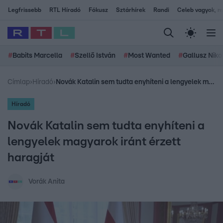
Legfrissebb
RTL Híradó
Fókusz
Sztárhírek
Randi
Celeb vagyok, me
#
Babits Marcella
#
Szellő István
#
Most Wanted
#
Gallusz Niko
Címlap
›
Híradó
›
Novák Katalin sem tudta enyhíteni a lengyelek magyarok iránt érzett haragját
Híradó
Novák Katalin sem tudta enyhíteni a
lengyelek magyarok iránt érzett
haragját
Vorák Anita