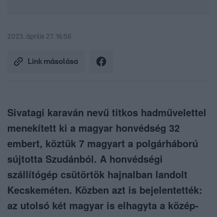
2023. április 27. 16:56
Link másolása
Sivatagi karaván nevű titkos hadművelettel
menekített ki a magyar honvédség 32
embert, köztük 7 magyart a polgárháború
sújtotta Szudánból. A honvédségi
szállítógép csütörtök hajnalban landolt
Kecskeméten. Közben azt is bejelentették:
az utolsó két magyar is elhagyta a közép-