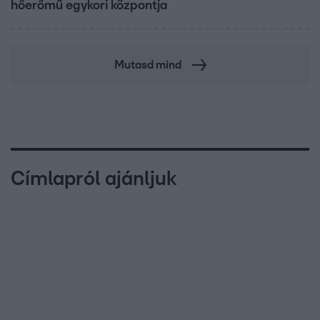
hőerőmű egykori központja
Mutasd mind
Címlapról ajánljuk