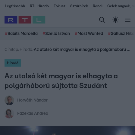
Legfrissebb
RTL Híradó
Fókusz
Sztárhírek
Randi
Celeb vagyok, me
#
Babits Marcella
#
Szellő István
#
Most Wanted
#
Gallusz Niko
Címlap
›
Híradó
›
Az utolsó két magyar is elhagyta a polgárháború sújtotta Szudánt
Híradó
Az utolsó két magyar is elhagyta a
polgárháború sújtotta Szudánt
Horváth Nándor
Fazekas Andrea