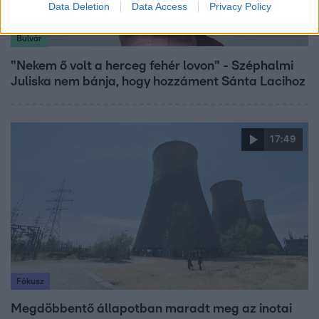
Data Deletion
Data Access
Privacy Policy
Bulvár
"Nekem ő volt a herceg fehér lovon" - Széphalmi
Juliska nem bánja, hogy hozzáment Sánta Lacihoz
17:49
Fókusz
Megdöbbentő állapotban maradt meg az inotai