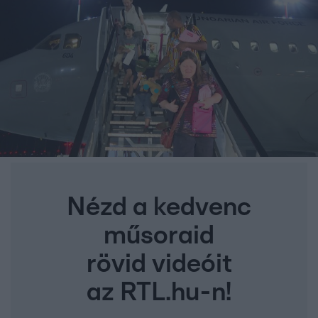
Nézd a kedvenc
műsoraid
rövid videóit
az RTL.hu-n!