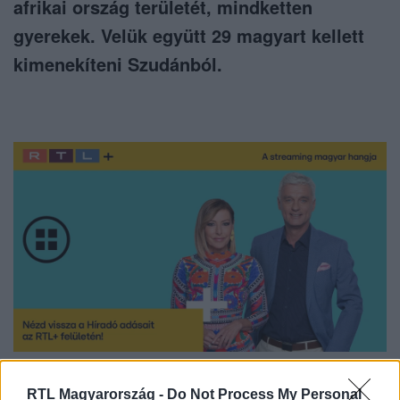
afrikai ország területét, mindketten
gyerekek. Velük együtt 29 magyart kellett
kimenekíteni Szudánból.
Nézd vissza a Híradó adásait az RTL+ felületén!
RTL Magyarország -
Do Not Process My Personal