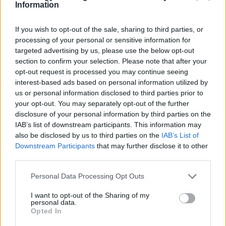
Information
If you wish to opt-out of the sale, sharing to third parties, or
Itt állítsd be, hogy az RTL.hu az elsők között
processing of your personal or sensitive information for
legyen a Google-találatokban!
targeted advertising by us, please use the below opt-out
section to confirm your selection. Please note that after your
opt-out request is processed you may continue seeing
interest-based ads based on personal information utilized by
us or personal information disclosed to third parties prior to
your opt-out. You may separately opt-out of the further
disclosure of your personal information by third parties on the
IAB’s list of downstream participants. This information may
also be disclosed by us to third parties on the
IAB’s List of
Downstream Participants
that may further disclose it to other
third parties.
Kövess minket, és értesülj a friss hírekről a
Please note that this website/app uses one or more Google
Personal Data Processing Opt Outs
services and may gather and store information including but
Facebookon is!
not limited to your visit or usage behaviour. You may click to
I want to opt-out of the Sharing of my
personal data.
grant or deny consent to Google and its third-party tags to
Opted In
Követem
use your data for below specified purposes in below Google