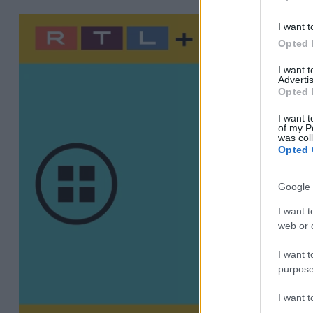
I want t
Opted 
I want 
Advertis
Opted 
I want t
of my P
was col
Opted 
Google 
I want t
web or d
I want t
purpose
I want 