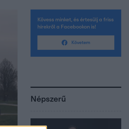
Kövess minket, és értesülj a friss
hírekről a Facebookon is!
Követem
Népszerű