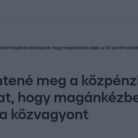
kolett
#
Időjárás
#
RTL műsor
#
Víz
#
Magyar Péter
#
Csillagjeg
ért felújított kastélyokat, hogy magánkézbe adják, a DK szerint elher
tené meg a közpénzb
okat, hogy magánkézbe
 a közvagyont