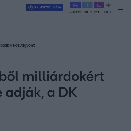
y
#
RTL+
#
Exek csatája 2026
#
Celeb vagyok, ments ki innen
#
H
dálják a közvagyont
ől milliárdokért
 adják, a DK