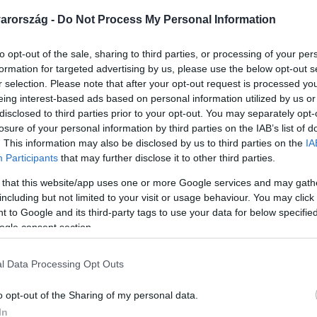
arország -
Do Not Process My Personal Information
to opt-out of the sale, sharing to third parties, or processing of your per
formation for targeted advertising by us, please use the below opt-out s
r selection. Please note that after your opt-out request is processed y
eing interest-based ads based on personal information utilized by us or
disclosed to third parties prior to your opt-out. You may separately opt-
Link másolása
losure of your personal information by third parties on the IAB’s list of
. This information may also be disclosed by us to third parties on the
IA
Participants
that may further disclose it to other third parties.
 that this website/app uses one or more Google services and may gath
eg a köz javára az uniós milliárdokból
including but not limited to your visit or usage behaviour. You may click 
 to Google and its third-party tags to use your data for below specifi
ézbe adják őket – ezt mondta Híradónknak
ogle consent section.
érium államtitkára, Csepreghy Nándor.
szerint a kormány elherdálja a közvagyont,
l Data Processing Opt Outs
o opt-out of the Sharing of my personal data.
In