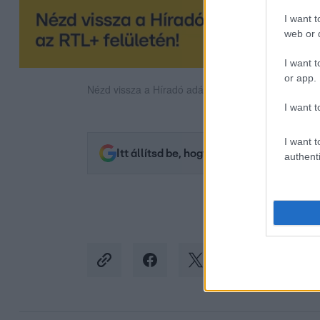
I want t
web or d
I want t
or app.
Nézd vissza a Híradó adásait az RTL+ felületén!
I want t
I want t
Itt állítsd be, hogy az RTL.hu az elsők 
authenti