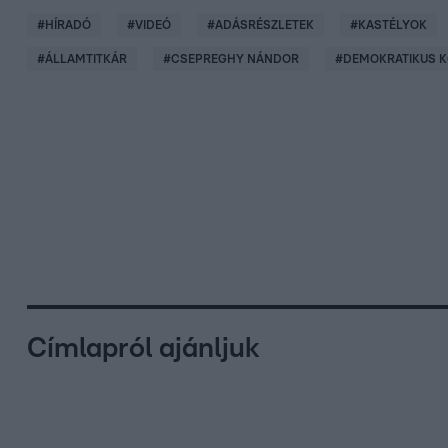
#
HÍRADÓ
#
VIDEÓ
#
ADÁSRÉSZLETEK
#
KASTÉLYOK
#
ÁLLAMTITKÁR
#
CSEPREGHY NÁNDOR
#
DEMOKRATIKUS K
Címlapról ajánljuk