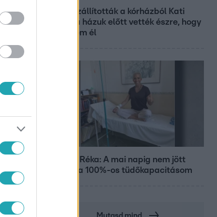
Hazaszállították a kórházból Kati
nénit, a házuk előtt vették észre, hogy
már nem él
Bulvár
Rubint Réka: A mai napig nem jött
vissza a 100%-os tüdőkapacitásom
Mutasd mind