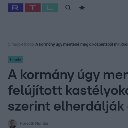
#
Babits Marcella
#
Szellő István
#
Most Wanted
#
Gallusz Ni
Címlap
›
Híradó
›
A kormány úgy mentené meg a közpénzből milliárdok
Híradó
A kormány úgy men
felújított kastély
szerint elherdálják
Horváth Nándor