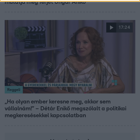
mutatja meg férjét Ungár Anikó
17:24
Reggeli
„Ha olyan ember keresne meg, akkor sem
vállalnám!” – Détár Enikő megszólalt a politikai
megkeresésekkel kapcsolatban