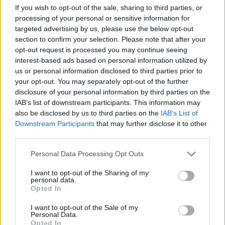
If you wish to opt-out of the sale, sharing to third parties, or
processing of your personal or sensitive information for
targeted advertising by us, please use the below opt-out
section to confirm your selection. Please note that after your
opt-out request is processed you may continue seeing
interest-based ads based on personal information utilized by
us or personal information disclosed to third parties prior to
your opt-out. You may separately opt-out of the further
disclosure of your personal information by third parties on the
IAB’s list of downstream participants. This information may
also be disclosed by us to third parties on the
IAB’s List of
Kövess minket, és értesülj a friss hírekről a
Downstream Participants
that may further disclose it to other
Facebookon is!
third parties.
Please note that this website/app uses one or more Google
Personal Data Processing Opt Outs
Követem
services and may gather and store information including but
not limited to your visit or usage behaviour. You may click to
I want to opt-out of the Sharing of my
personal data.
grant or deny consent to Google and its third-party tags to
Opted In
use your data for below specified purposes in below Google
consent section.
I want to opt-out of the Sale of my
Personal Data.
Opted In
#
HÍRADÓ
#
VIDEÓ
#
BALESET-BŰNÜGY
#
BŰNÜGY