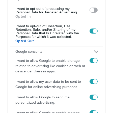
I want to opt-out of processing my
#
MENTŐS
#
MEGBÍZHATÓSÁG
#
TESZT
#
LOPÁS
Personal Data for Targeted Advertising.
Opted In
I want to opt-out of Collection, Use,
Retention, Sale, and/or Sharing of my
Personal Data that Is Unrelated with the
Purposes for which it was collected.
Opted Out
Google consents
Népszerű
I want to allow Google to enable storage
related to advertising like cookies on web or
device identifiers in apps.
3:23
I want to allow my user data to be sent to
Google for online advertising purposes.
I want to allow Google to send me
personalized advertising.
I want to allow Google to enable storage