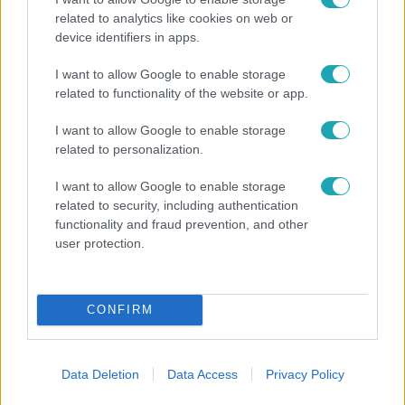
related to analytics like cookies on web or
device identifiers in apps.
Fókusz
I want to allow Google to enable storage
Hazaszállították a kórházból Kati nénit, a házuk
related to functionality of the website or app.
előtt vették észre, hogy már nem él
I want to allow Google to enable storage
related to personalization.
13:37
I want to allow Google to enable storage
related to security, including authentication
functionality and fraud prevention, and other
user protection.
CONFIRM
Reggeli
Data Deletion
Data Access
Privacy Policy
Öt gyereket neveltek fel közösen – szinte sosem