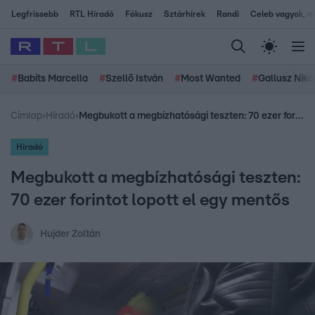
Legfrissebb
RTL Híradó
Fókusz
Sztárhírek
Randi
Celeb vagyok, me
#
Babits Marcella
#
Szellő István
#
Most Wanted
#
Gallusz Niko
Címlap
›
Híradó
›
Megbukott a megbízhatósági teszten: 70 ezer forintot lopott el egy mentős
Híradó
Megbukott a megbízhatósági teszten:
70 ezer forintot lopott el egy mentős
Hujder Zoltán