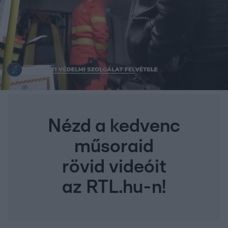
Nézd a kedvenc
műsoraid
rövid videóit
az RTL.hu-n!