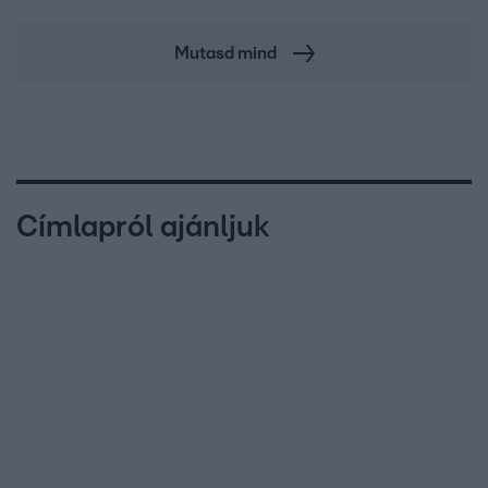
Mutasd mind
Címlapról ajánljuk