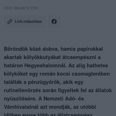
2023. február 9. 17:55
Link másolása
Bőröndök közé dobva, hamis papírokkal
akartak kölyökkutyákat átcsempészni a
határon Hegyeshalomnál. Az alig hathetes
kölyköket egy román kocsi csomagterében
találták a pénzügyőrök, akik egy
rutinellenőrzés során figyeltek fel az állatok
nyüszítésére. A Nemzeti Adó- és
Vámhivatalnál azt mondják, az utóbbi
időben egyre több az állatcsempész.