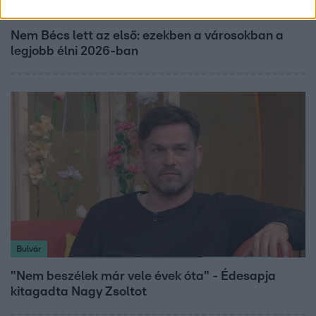
Nagyvilág
Nem Bécs lett az első: ezekben a városokban a
legjobb élni 2026-ban
Bulvár
"Nem beszélek már vele évek óta" - Édesapja
kitagadta Nagy Zsoltot