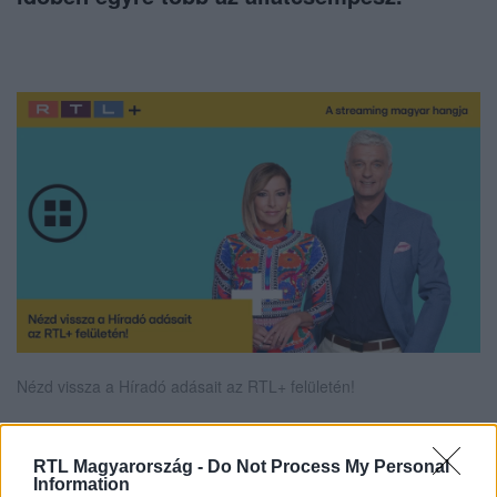
Nézd vissza a Híradó adásait az RTL+ felületén!
RTL Magyarország -
Do Not Process My Personal
Itt állítsd be, hogy az RTL.hu az elsők között
Information