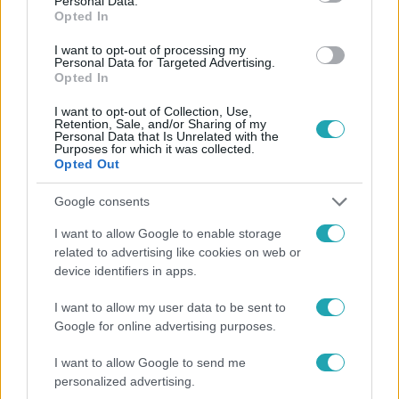
Personal Data.
Opted In
#
HÍRADÓ
#
VIDEÓ
#
BALESET-BŰNÜGY
#
BŰNÜGY
I want to opt-out of processing my
#
CSEMPÉSZEK
#
KÖLYÖKKUTYA
#
HEGYESHALOM
Personal Data for Targeted Advertising.
Opted In
#
HATÁR
#
TOP HÍREK
I want to opt-out of Collection, Use,
Retention, Sale, and/or Sharing of my
Personal Data that Is Unrelated with the
Purposes for which it was collected.
Opted Out
Google consents
I want to allow Google to enable storage
Népszerű
related to advertising like cookies on web or
device identifiers in apps.
I want to allow my user data to be sent to
Google for online advertising purposes.
3:23
I want to allow Google to send me
personalized advertising.