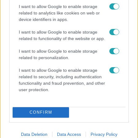
I want to allow Google to enable storage
related to analytics like cookies on web or
device identifiers in apps.
I want to allow Google to enable storage
Fókusz
related to functionality of the website or app.
Hazaszállították a kórházból Kati nénit, a házuk
I want to allow Google to enable storage
előtt vették észre, hogy már nem él
related to personalization.
I want to allow Google to enable storage
related to security, including authentication
functionality and fraud prevention, and other
user protection.
CONFIRM
Data Deletion
Data Access
Privacy Policy