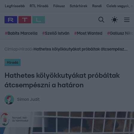
Legfrissebb
RTL Híradó
Fókusz
Sztárhírek
Randi
Celeb vagyok, me
#
Babits Marcella
#
Szellő István
#
Most Wanted
#
Gallusz Niko
Címlap
›
Híradó
›
Hathetes kölyökkutyákat próbáltak átcsempészni a határon
Híradó
Hathetes kölyökkutyákat próbáltak
átcsempészni a határon
Simon Judit