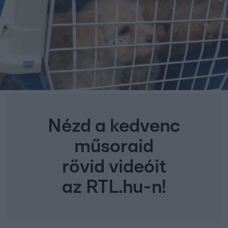
Nézd a kedvenc
műsoraid
rövid videóit
az RTL.hu-n!