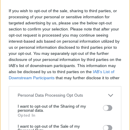
legyen a Google-találatokban!
If you wish to opt-out of the sale, sharing to third parties, or
processing of your personal or sensitive information for
targeted advertising by us, please use the below opt-out
section to confirm your selection. Please note that after your
opt-out request is processed you may continue seeing
interest-based ads based on personal information utilized by
us or personal information disclosed to third parties prior to
your opt-out. You may separately opt-out of the further
disclosure of your personal information by third parties on the
IAB’s list of downstream participants. This information may
also be disclosed by us to third parties on the
IAB’s List of
Kövess minket, és értesülj a friss hírekről a
Downstream Participants
that may further disclose it to other
third parties.
Facebookon is!
Please note that this website/app uses one or more Google
Personal Data Processing Opt Outs
services and may gather and store information including but
Követem
not limited to your visit or usage behaviour. You may click to
I want to opt-out of the Sharing of my
personal data.
grant or deny consent to Google and its third-party tags to
Opted In
use your data for below specified purposes in below Google
consent section.
I want to opt-out of the Sale of my