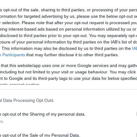
to opt-out of the sale, sharing to third parties, or processing of your per
formation for targeted advertising by us, please use the below opt-out s
r selection. Please note that after your opt-out request is processed y
eing interest-based ads based on personal information utilized by us or
disclosed to third parties prior to your opt-out. You may separately opt-
Link másolása
losure of your personal information by third parties on the IAB’s list of
. This information may also be disclosed by us to third parties on the
IA
Participants
that may further disclose it to other third parties.
 that this website/app uses one or more Google services and may gath
n a legrosszabb a levegő minősége a
including but not limited to your visit or usage behaviour. You may click 
adatai szerint. Sok helyen egészségtelen
 to Google and its third-party tags to use your data for below specifi
ogle consent section.
A szakértő azt ajánlja, hogy ebben az
ós nők ne legyenek hosszú ideig a
l Data Processing Opt Outs
o opt-out of the Sharing of my personal data.
In
o opt-out of the Sale of my Personal Data.