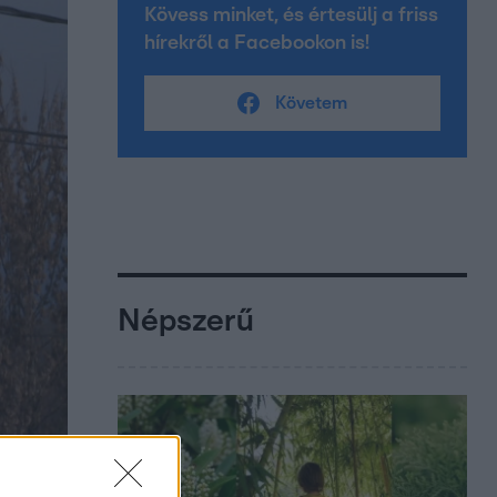
Kövess minket, és értesülj a friss
hírekről a Facebookon is!
Követem
Népszerű