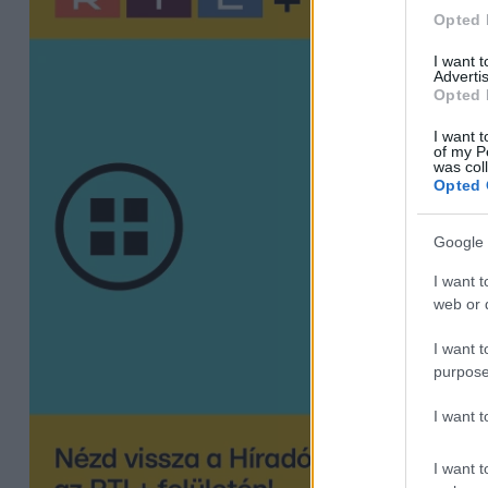
Opted 
I want 
Advertis
Opted 
I want t
of my P
was col
Opted 
Google 
I want t
web or d
I want t
purpose
I want 
I want t