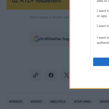
web or d
I want t
or app.
Nézd vissza a Híradó adásait az RTL+ felületén!
I want t
I want t
Itt állítsd be, hogy az RTL.hu az elsők 
authenti
#
HÍRADÓ
#
VIDEÓ
#
BELFÖLD
#
TOP HÍREK
#
ROS