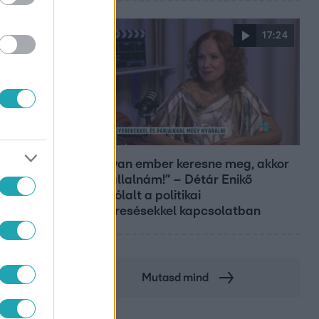
17:24
Reggeli
„Ha olyan ember keresne meg, akkor
sem vállalnám!” – Détár Enikő
megszólalt a politikai
megkeresésekkel kapcsolatban
Mutasd mind