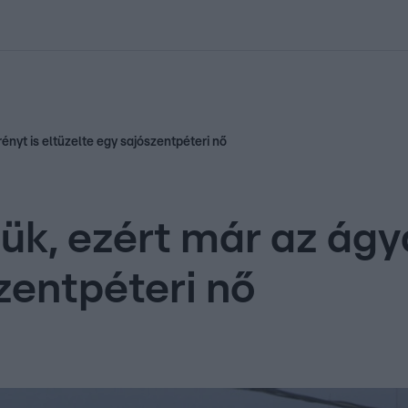
kolett
#
Időjárás
#
RTL műsor
#
Víz
#
Magyar Péter
#
Csillagjeg
ényt is eltüzelte egy sajószentpéteri nő
ük, ezért már az ágya
zentpéteri nő