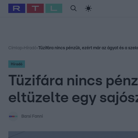
#
Babits Marcella
#
Szellő István
#
Most Wanted
#
Gallusz Ni
Címlap
›
Híradó
›
Tüzifára nincs pénzük, ezért már az ágyat és a szekr
Híradó
Tüzifára nincs pénz
eltüzelte egy sajós
Barsi Fanni