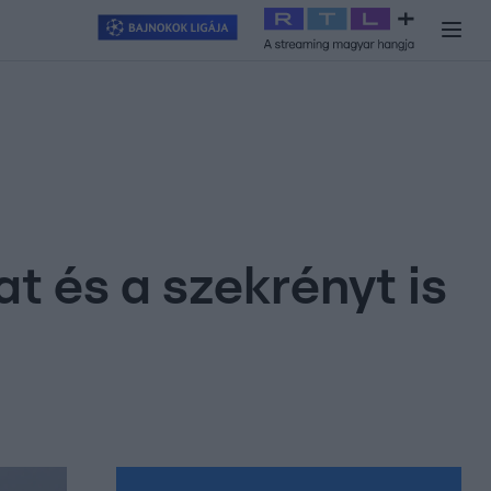
y
#
RTL+
#
Exek csatája 2026
#
Celeb vagyok, ments ki innen
#
H
t és a szekrényt is