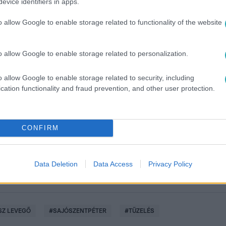
evice identifiers in apps.
o allow Google to enable storage related to functionality of the website
o allow Google to enable storage related to personalization.
o allow Google to enable storage related to security, including
között legyen a Google-találatokban!
cation functionality and fraud prevention, and other user protection.
CONFIRM
Data Deletion
Data Access
Privacy Policy
SZ LEVEGŐ
#
SAJÓSZENTPÉTER
#
TÜZELÉS