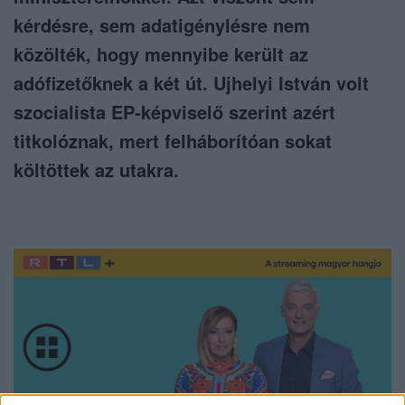
kérdésre, sem adatigénylésre nem
közölték, hogy mennyibe került az
adófizetőknek a két út. Ujhelyi István volt
szocialista EP-képviselő szerint azért
titkolóznak, mert felháborítóan sokat
költöttek az utakra.