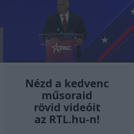
Nézd a kedvenc műsoraid rövi
Nézd a kedvenc
műsoraid
rövid videóit
az RTL.hu-n!