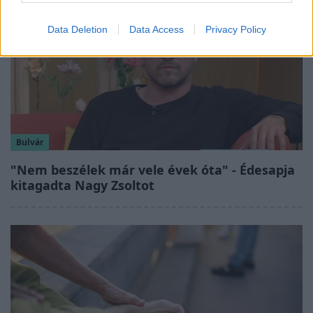
Data Deletion
Data Access
Privacy Policy
Bulvár
"Nem beszélek már vele évek óta" - Édesapja
kitagadta Nagy Zsoltot