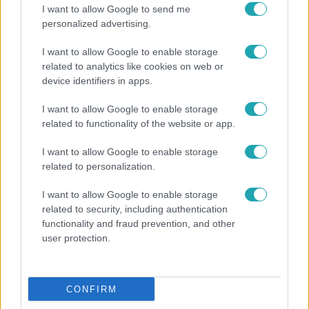
Népszerű
I want to allow Google to send me
personalized advertising.
I want to allow Google to enable storage
related to analytics like cookies on web or
device identifiers in apps.
I want to allow Google to enable storage
related to functionality of the website or app.
I want to allow Google to enable storage
related to personalization.
I want to allow Google to enable storage
related to security, including authentication
Nagyvilág
functionality and fraud prevention, and other
user protection.
Nem Bécs lett az első: ezekben a városokban
a legjobb élni 2026-ban
CONFIRM