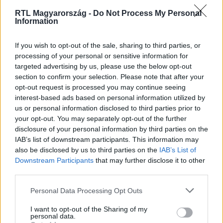
RTL Magyarország -
Do Not Process My Personal
Information
Nézd vissza a Híradó adásait az RTL+ felületén!
If you wish to opt-out of the sale, sharing to third parties, or
processing of your personal or sensitive information for
targeted advertising by us, please use the below opt-out
section to confirm your selection. Please note that after your
opt-out request is processed you may continue seeing
Itt állítsd be, hogy az RTL.hu az elsők között
legyen a Google-találatokban!
interest-based ads based on personal information utilized by
us or personal information disclosed to third parties prior to
your opt-out. You may separately opt-out of the further
disclosure of your personal information by third parties on the
IAB’s list of downstream participants. This information may
also be disclosed by us to third parties on the
IAB’s List of
Downstream Participants
that may further disclose it to other
third parties.
Please note that this website/app uses one or more Google
Personal Data Processing Opt Outs
services and may gather and store information including but
not limited to your visit or usage behaviour. You may click to
I want to opt-out of the Sharing of my
personal data.
grant or deny consent to Google and its third-party tags to