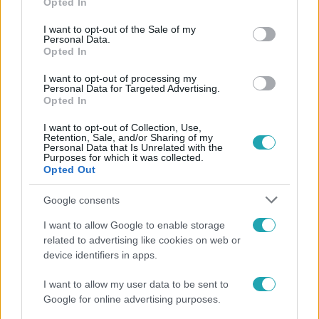
Opted In
Kövess minket, és értesülj a friss
use your data for below specified purposes in below Google
hírekről a Facebookon is!
consent section.
I want to opt-out of the Sale of my
Personal Data.
Opted In
Követem
I want to opt-out of processing my
Personal Data for Targeted Advertising.
Opted In
I want to opt-out of Collection, Use,
Retention, Sale, and/or Sharing of my
Personal Data that Is Unrelated with the
Purposes for which it was collected.
#
HÍRADÓ
#
VIDEÓ
#
POLITIKA
#
ORBÁN VIKTOR
Opted Out
#
UTAZÁS
#
KÖLTSÉG
#
KÖZÉRDEKŰ ADATIGÉNYLÉS
Google consents
#
TOP HÍREK
I want to allow Google to enable storage
related to advertising like cookies on web or
device identifiers in apps.
I want to allow my user data to be sent to
Google for online advertising purposes.