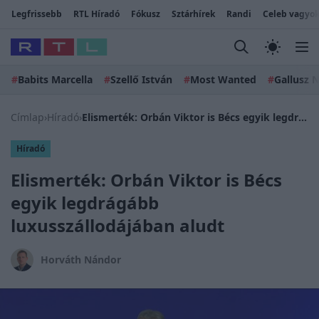
Legfrissebb
RTL Híradó
Fókusz
Sztárhírek
Randi
Celeb vagyok
#
Babits Marcella
#
Szellő István
#
Most Wanted
#
Gallusz N
Címlap
›
Híradó
›
Elismerték: Orbán Viktor is Bécs egyik legdrágább luxusszállodájában aludt
Híradó
Elismerték: Orbán Viktor is Bécs
egyik legdrágább
luxusszállodájában aludt
Horváth Nándor