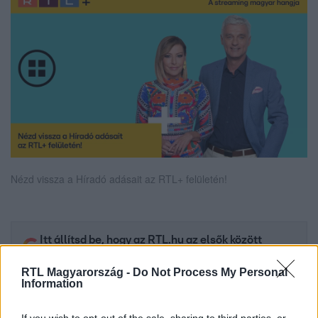
Nézd vissza a Híradó adásait az RTL+ felületén!
Itt állítsd be, hogy az RTL.hu az elsők között
legyen a Google-találatokban!
RTL Magyarország -
Do Not Process My Personal
Information
If you wish to opt-out of the sale, sharing to third parties, or