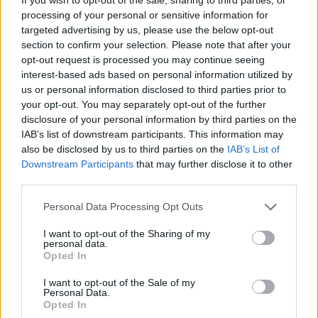
processing of your personal or sensitive information for
targeted advertising by us, please use the below opt-out
section to confirm your selection. Please note that after your
opt-out request is processed you may continue seeing
interest-based ads based on personal information utilized by
us or personal information disclosed to third parties prior to
your opt-out. You may separately opt-out of the further
disclosure of your personal information by third parties on the
Kövess minket, és értesülj a friss hírekről a
IAB’s list of downstream participants. This information may
Facebookon is!
also be disclosed by us to third parties on the
IAB’s List of
Downstream Participants
that may further disclose it to other
Követem
third parties.
Please note that this website/app uses one or more Google
Personal Data Processing Opt Outs
services and may gather and store information including but
not limited to your visit or usage behaviour. You may click to
I want to opt-out of the Sharing of my
personal data.
grant or deny consent to Google and its third-party tags to
Opted In
use your data for below specified purposes in below Google
#
HÍRADÓ
#
VIDEÓ
#
GAZDASÁG
#
BERKESD
consent section.
I want to opt-out of the Sale of my
Personal Data.
#
CSILLAGHEGY
#
MAKÓ
#
MAGYAR POSTA
Opted In