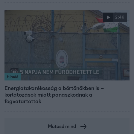
2:46
Híradó
Energiatakarékosság a börtönökben is –
korlátozások miatt panaszkodnak a
fogvatartottak
Mutasd mind