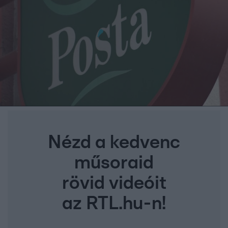
Nézd a kedvenc
műsoraid
rövid videóit
az RTL.hu-n!