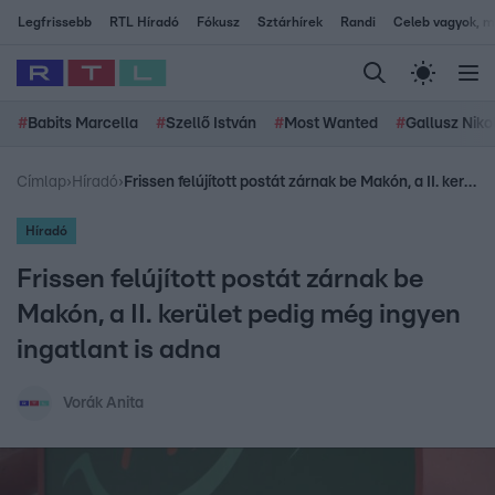
Legfrissebb
RTL Híradó
Fókusz
Sztárhírek
Randi
Celeb vagyok, me
#
Babits Marcella
#
Szellő István
#
Most Wanted
#
Gallusz Niko
Címlap
›
Híradó
›
Frissen felújított postát zárnak be Makón, a II. kerület pedig még ingyen ingatlant is adna
Híradó
Frissen felújított postát zárnak be
Makón, a II. kerület pedig még ingyen
ingatlant is adna
Vorák Anita