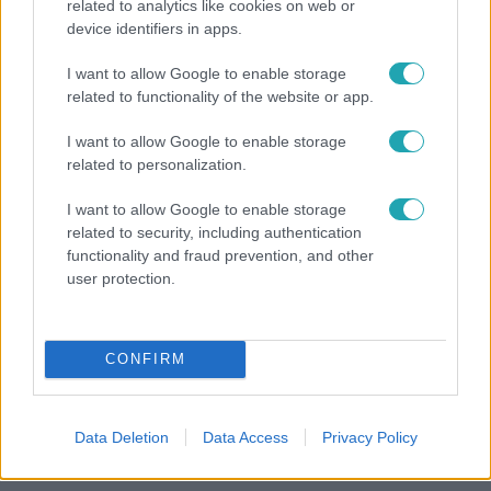
related to analytics like cookies on web or
Kultúra
device identifiers in apps.
Hosszú Katinka a dokumentumfilmjében Shane
I want to allow Google to enable storage
Tusupról: A medencében minden működött
related to functionality of the website or app.
I want to allow Google to enable storage
related to personalization.
10:28
I want to allow Google to enable storage
related to security, including authentication
functionality and fraud prevention, and other
user protection.
CONFIRM
Reggeli
Data Deletion
Data Access
Privacy Policy
Így hűtik a jegesmedvéket és a pingvineket a
Budapesti Állatkertben