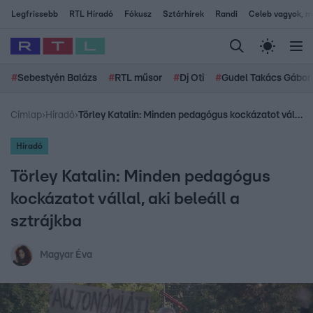
Legfrissebb
RTL Híradó
Fókusz
Sztárhírek
Randi
Celeb vagyok, me
#
Sebestyén Balázs
#
RTL műsor
#
Dj Oti
#
Gudel Takács Gábor
Címlap
›
Híradó
›
Törley Katalin: Minden pedagógus kockázatot vállal, aki beleáll a sztrájkba
Híradó
Törley Katalin: Minden pedagógus
kockázatot vállal, aki beleáll a
sztrájkba
Magyar Éva