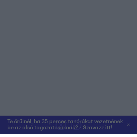
Te örülnél, ha 35 perces tanórákat vezetnének
be az alsó tagozatosoknak? - Szavazz itt!