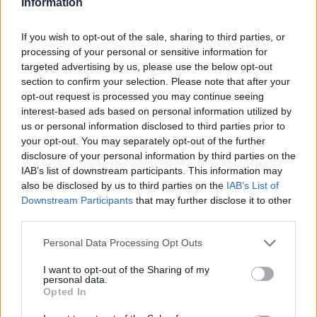
Information
Itt állítsd be, hogy az RTL.hu az elsők között
If you wish to opt-out of the sale, sharing to third parties, or
legyen a Google-találatokban!
processing of your personal or sensitive information for
targeted advertising by us, please use the below opt-out
section to confirm your selection. Please note that after your
opt-out request is processed you may continue seeing
interest-based ads based on personal information utilized by
us or personal information disclosed to third parties prior to
your opt-out. You may separately opt-out of the further
disclosure of your personal information by third parties on the
IAB’s list of downstream participants. This information may
also be disclosed by us to third parties on the
IAB’s List of
Downstream Participants
that may further disclose it to other
third parties.
Kövess minket, és értesülj a friss hírekről a
Please note that this website/app uses one or more Google
Personal Data Processing Opt Outs
Facebookon is!
services and may gather and store information including but
not limited to your visit or usage behaviour. You may click to
I want to opt-out of the Sharing of my
personal data.
grant or deny consent to Google and its third-party tags to
Követem
Opted In
use your data for below specified purposes in below Google
consent section.