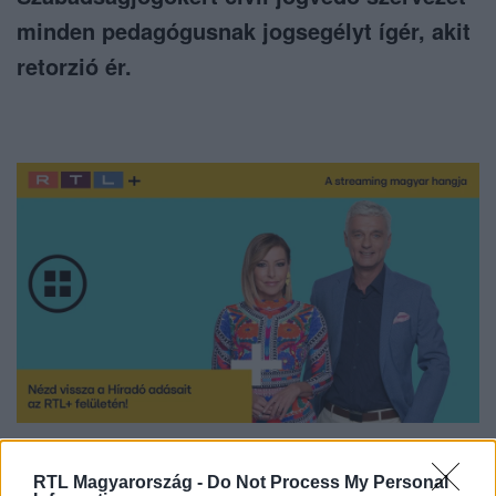
minden pedagógusnak jogsegélyt ígér, akit
retorzió ér.
Nézd vissza a Híradó adásait az RTL+ felületén!
RTL Magyarország -
Do Not Process My Personal