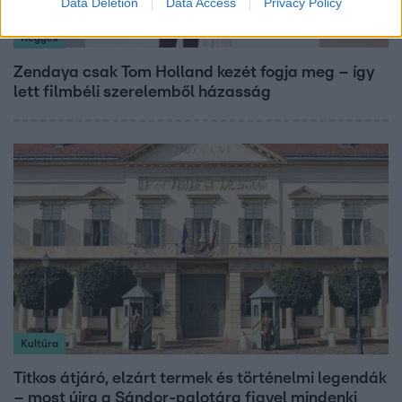
Data Deletion
Data Access
Privacy Policy
Reggeli
Zendaya csak Tom Holland kezét fogja meg – így
lett filmbéli szerelemből házasság
Kultúra
Titkos átjáró, elzárt termek és történelmi legendák
– most újra a Sándor-palotára figyel mindenki