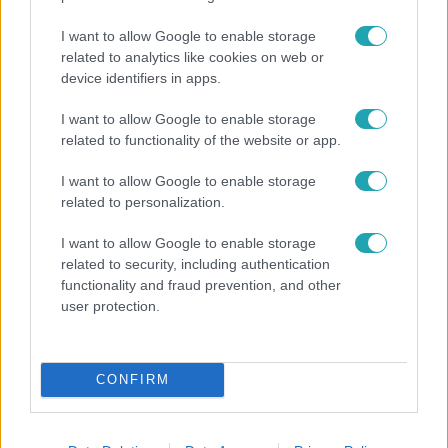
I want to allow Google to enable storage
related to analytics like cookies on web or
device identifiers in apps.
I want to allow Google to enable storage
related to functionality of the website or app.
Bulvár
I want to allow Google to enable storage
"Szó szerint meg sem mozdulhattam" - Horányi
related to personalization.
Juli várandóssága első hónapjairól vallott
I want to allow Google to enable storage
related to security, including authentication
functionality and fraud prevention, and other
6:30
user protection.
CONFIRM