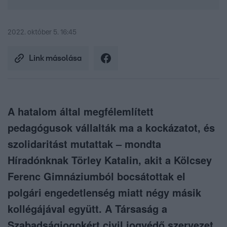
2022. október 5. 16:45
Link másolása
A hatalom által megfélemlített
pedagógusok vállalták ma a kockázatot, és
szolidaritást mutattak – mondta
Híradónknak Törley Katalin, akit a Kölcsey
Ferenc Gimnáziumból bocsátottak el
polgári engedetlenség miatt négy másik
kollégájával együtt. A Társaság a
Szabadságjogokért civil jogvédő szervezet