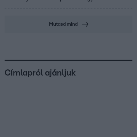
Mutasd mind
Címlapról ajánljuk