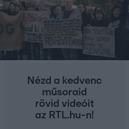
Nézd a kedvenc
műsoraid
rövid videóit
az RTL.hu-n!