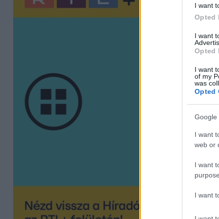
I want t
Opted 
I want 
Advertis
Opted 
I want t
of my P
was col
Opted 
Google 
I want t
web or d
I want t
purpose
I want 
I want t