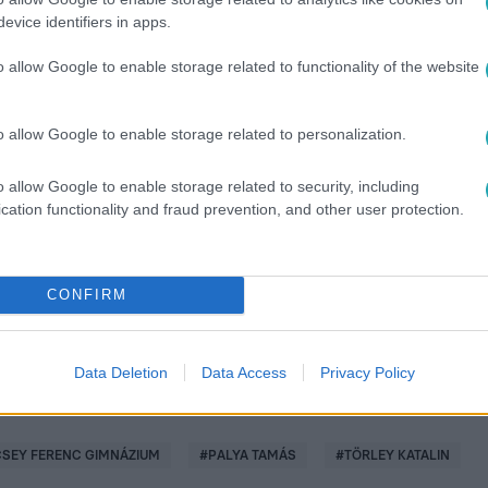
evice identifiers in apps.
o allow Google to enable storage related to functionality of the website
o allow Google to enable storage related to personalization.
között legyen a Google-találatokban!
o allow Google to enable storage related to security, including
cation functionality and fraud prevention, and other user protection.
CONFIRM
Data Deletion
Data Access
Privacy Policy
SEY FERENC GIMNÁZIUM
#
PALYA TAMÁS
#
TÖRLEY KATALIN