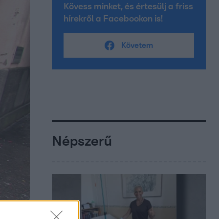
Kövess minket, és értesülj a friss
hírekről a Facebookon is!
Követem
Népszerű