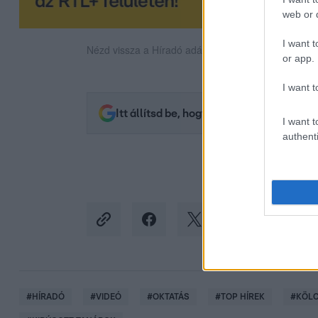
web or d
I want t
Nézd vissza a Híradó adásait az RTL+ felületén!
or app.
I want t
Itt állítsd be, hogy az RTL.hu az elsők 
I want t
authenti
#
HÍRADÓ
#
VIDEÓ
#
OKTATÁS
#
TOP HÍREK
#
KÖLC