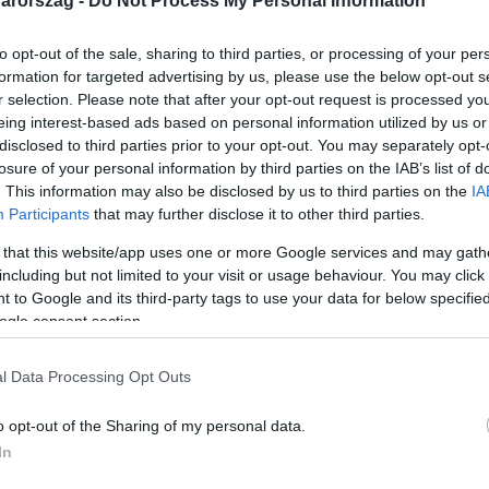
arország -
Do Not Process My Personal Information
to opt-out of the sale, sharing to third parties, or processing of your per
formation for targeted advertising by us, please use the below opt-out s
r selection. Please note that after your opt-out request is processed y
eing interest-based ads based on personal information utilized by us or
Link másolása
disclosed to third parties prior to your opt-out. You may separately opt-
losure of your personal information by third parties on the IAB’s list of
. This information may also be disclosed by us to third parties on the
IA
Participants
that may further disclose it to other third parties.
 Kölcsey Ferenc Gimnáziumból kirúgott
 that this website/app uses one or more Google services and may gath
L Híradónak. Tegnap azonnali hatállyal
including but not limited to your visit or usage behaviour. You may click 
 to Google and its third-party tags to use your data for below specifi
 a polgári engedetlenségi akciókban. Este
ogle consent section.
sza a tanáraikat. Jövő hétre pedig újabb
nári érdekképviseletek is.
l Data Processing Opt Outs
o opt-out of the Sharing of my personal data.
In