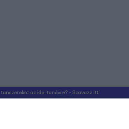
nszereket az idei tanévre? - Szavazz itt!