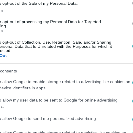
o opt-out of the Sale of my Personal Data.
In
to opt-out of processing my Personal Data for Targeted
ing.
In
o opt-out of Collection, Use, Retention, Sale, and/or Sharing
ersonal Data that Is Unrelated with the Purposes for which it
lected.
Out
consents
o allow Google to enable storage related to advertising like cookies on
evice identifiers in apps.
o allow my user data to be sent to Google for online advertising
s.
to allow Google to send me personalized advertising.
o allow Google to enable storage related to analytics like cookies on