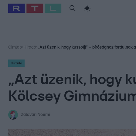
#
Babits Marcella
#
Szellő István
#
Most Wanted
#
Gallusz Ni
Címlap
›
Híradó
›
„Azt üzenik, hogy kussolj!” – bírósághoz fordulnak 
Híradó
„Azt üzenik, hogy k
Kölcsey Gimnázium 
Zalavári Noémi