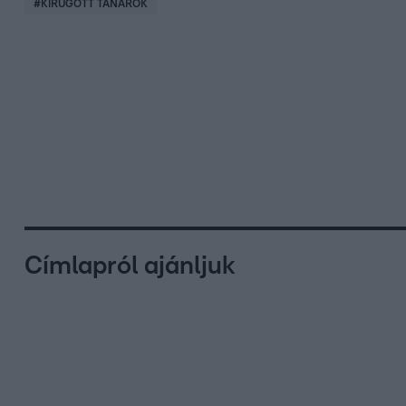
#
KIRÚGOTT TANÁROK
Címlapról ajánljuk