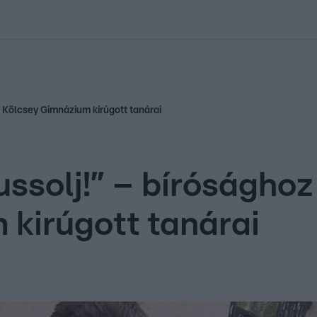
kolett
#
Időjárás
#
RTL műsor
#
Víz
#
Magyar Péter
#
Csillagjeg
a Kölcsey Gimnázium kirúgott tanárai
ussolj!” – bírósághoz
kirúgott tanárai