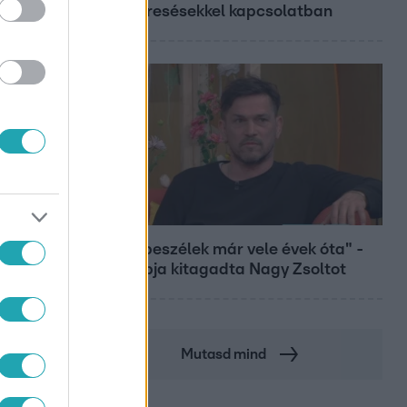
megkeresésekkel kapcsolatban
Bulvár
"Nem beszélek már vele évek óta" -
Édesapja kitagadta Nagy Zsoltot
Mutasd mind