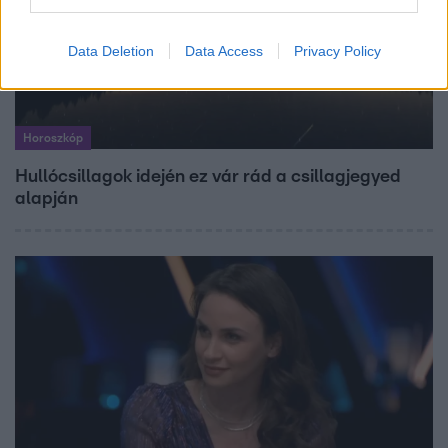
Data Deletion
Data Access
Privacy Policy
Horoszkóp
Hullócsillagok idején ez vár rád a csillagjegyed
alapján