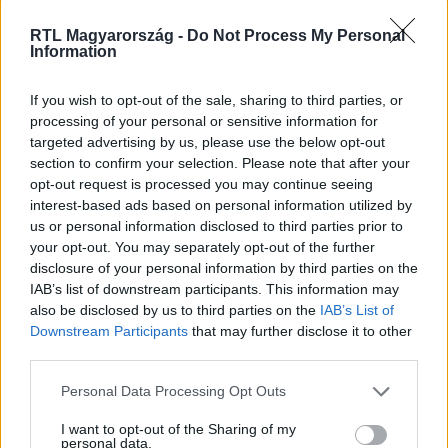
RTL Magyarország -
Do Not Process My Personal
Information
Nézd vissza a Híradó adásait az RTL+ felületén!
If you wish to opt-out of the sale, sharing to third parties, or
processing of your personal or sensitive information for
targeted advertising by us, please use the below opt-out
Itt állítsd be, hogy az RTL.hu az elsők között
section to confirm your selection. Please note that after your
legyen a Google-találatokban!
opt-out request is processed you may continue seeing
interest-based ads based on personal information utilized by
us or personal information disclosed to third parties prior to
your opt-out. You may separately opt-out of the further
disclosure of your personal information by third parties on the
IAB’s list of downstream participants. This information may
also be disclosed by us to third parties on the
IAB’s List of
Downstream Participants
that may further disclose it to other
third parties.
Please note that this website/app uses one or more Google
Personal Data Processing Opt Outs
services and may gather and store information including but
Kövess minket, és értesülj a friss hírekről a
not limited to your visit or usage behaviour. You may click to
I want to opt-out of the Sharing of my
personal data.