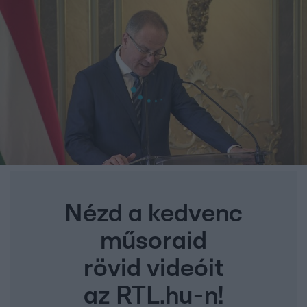
Nézd a kedvenc
műsoraid
rövid videóit
az RTL.hu-n!