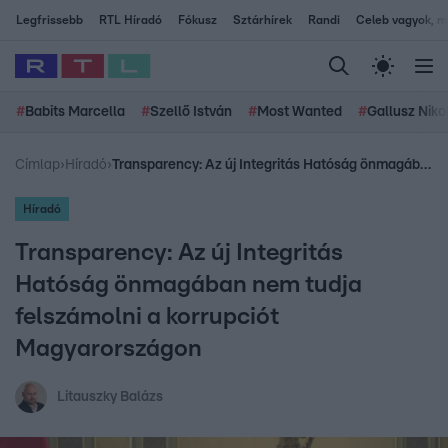
Legfrissebb
RTL Híradó
Fókusz
Sztárhírek
Randi
Celeb vagyok, me
#
Babits Marcella
#
Szellő István
#
Most Wanted
#
Gallusz Niko
Címlap
›
Híradó
›
Transparency: Az új Integritás Hatóság önmagában nem tudja felszámolni a korrupciót Magyarországon
Híradó
Transparency: Az új Integritás
Hatóság önmagában nem tudja
felszámolni a korrupciót
Magyarországon
Litauszky Balázs