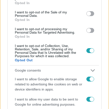
grant or deny consent to Google and its third-party tags to
Facebookon is!
Opted In
use your data for below specified purposes in below Google
consent section.
I want to opt-out of the Sale of my
Követem
Personal Data.
Opted In
I want to opt-out of processing my
Personal Data for Targeted Advertising.
Opted In
I want to opt-out of Collection, Use,
#
HÍRADÓ
#
VIDEÓ
#
POLITIKA
#
KORRUPCIÓ
Retention, Sale, and/or Sharing of my
Personal Data that Is Unrelated with the
#
UNIÓ
#
UNIÓS TÁMOGATÁS
#
INTEGRITÁS HATÓSÁG
Purposes for which it was collected.
Opted Out
Google consents
I want to allow Google to enable storage
related to advertising like cookies on web or
device identifiers in apps.
Népszerű
I want to allow my user data to be sent to
Google for online advertising purposes.