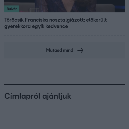
Bulvár
Törőcsik Franciska nosztalgiázott: előkerült
gyerekkora egyik kedvence
Mutasd mind
Címlapról ajánljuk