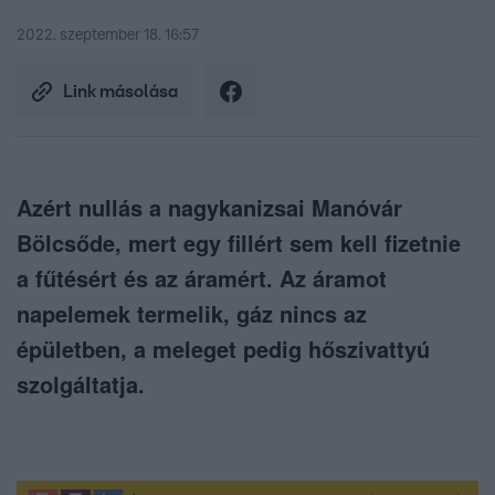
2022. szeptember 18. 16:57
Link másolása
Azért nullás a nagykanizsai Manóvár
Bölcsőde, mert egy fillért sem kell fizetnie
a fűtésért és az áramért. Az áramot
napelemek termelik, gáz nincs az
épületben, a meleget pedig hőszivattyú
szolgáltatja.