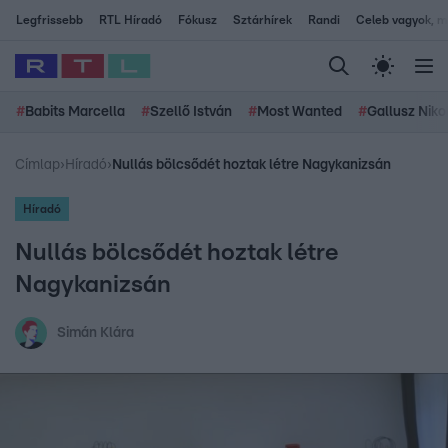
Legfrissebb
RTL Híradó
Fókusz
Sztárhírek
Randi
Celeb vagyok, me
#
Babits Marcella
#
Szellő István
#
Most Wanted
#
Gallusz Niko
Címlap
›
Híradó
›
Nullás bölcsődét hoztak létre Nagykanizsán
Híradó
Nullás bölcsődét hoztak létre
Nagykanizsán
Simán Klára