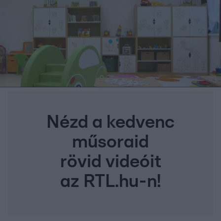
Nézd a kedvenc
műsoraid
rövid videóit
az RTL.hu-n!