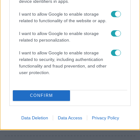
device identifiers in apps.
Bulvár
I want to allow Google to enable storage
Már nagymama, de a fiai is kész férfiak: friss fotón
related to functionality of the website or app.
Szandi fiai
I want to allow Google to enable storage
related to personalization.
I want to allow Google to enable storage
related to security, including authentication
functionality and fraud prevention, and other
user protection.
CONFIRM
Bulvár
Data Deletion
Data Access
Privacy Policy
Veréb Tamás és felesége nagy bejelentést tettek