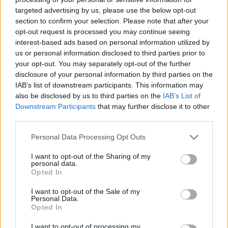
targeted advertising by us, please use the below opt-out
section to confirm your selection. Please note that after your
opt-out request is processed you may continue seeing
interest-based ads based on personal information utilized by
us or personal information disclosed to third parties prior to
your opt-out. You may separately opt-out of the further
disclosure of your personal information by third parties on the
IAB’s list of downstream participants. This information may
Kövess minket, és értesülj a friss hírekről a
also be disclosed by us to third parties on the
IAB’s List of
Facebookon is!
Downstream Participants
that may further disclose it to other
third parties.
Követem
Please note that this website/app uses one or more Google
Personal Data Processing Opt Outs
services and may gather and store information including but
not limited to your visit or usage behaviour. You may click to
I want to opt-out of the Sharing of my
personal data.
grant or deny consent to Google and its third-party tags to
Opted In
use your data for below specified purposes in below Google
consent section.
I want to opt-out of the Sale of my
#
HÍRADÓ
#
VIDEÓ
#
BELFÖLD
#
ENERGIA
Personal Data.
Opted In
#
TAKARÉKOSSÁG
#
ÓVODA
#
NAGYKANIZSA
I want to opt-out of processing my