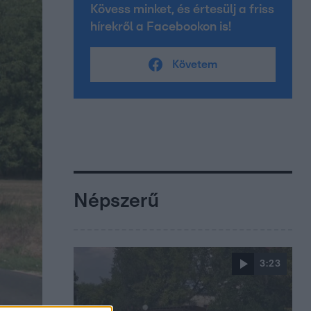
Kövess minket, és értesülj a friss
hírekről a Facebookon is!
Követem
Népszerű
3:23