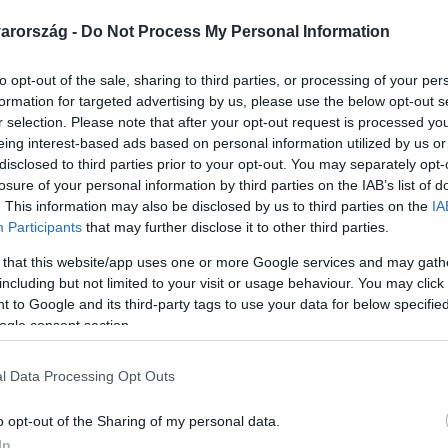
arország -
Do Not Process My Personal Information
to opt-out of the sale, sharing to third parties, or processing of your per
formation for targeted advertising by us, please use the below opt-out s
Link másolása
r selection. Please note that after your opt-out request is processed y
eing interest-based ads based on personal information utilized by us or
disclosed to third parties prior to your opt-out. You may separately opt-
losure of your personal information by third parties on the IAB’s list of
. This information may also be disclosed by us to third parties on the
IA
gygyerekes Veszprém megyei család
Participants
that may further disclose it to other third parties.
g ki is kell költözniük az épületből. A
 that this website/app uses one or more Google services and may gath
alád korábban hiába kért segítséget Béb
including but not limited to your visit or usage behaviour. You may click 
 to Google and its third-party tags to use your data for below specifi
aptak haladékot a költözésre. Erről
ogle consent section.
rgy, a Magyar Önkormányzatok
 a polgármesternek ezek után le kellene
l Data Processing Opt Outs
sztességtelen volt. A politikus kerestük, de
o opt-out of the Sharing of my personal data.
In