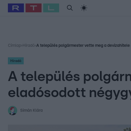
#
Babits Marcella
#
Szellő István
#
Most Wanted
#
Gallusz Ni
Címlap
›
Híradó
›
A település polgármester vette meg a devizahitele
Híradó
A település polgár
eladósodott négyg
Simán Klára