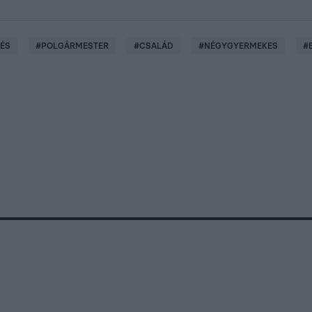
ZÉS
#
POLGÁRMESTER
#
CSALÁD
#
NÉGYGYERMEKES
#