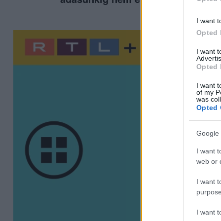
I want t
Opted 
I want 
Advertis
Opted 
I want t
of my P
was col
Opted 
Google 
I want t
web or d
I want t
purpose
I want 