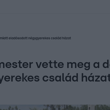
kolett
#
Időjárás
#
RTL műsor
#
Víz
#
Magyar Péter
#
Csillagjeg
 miatt eladósodott négygyerekes család házat
mester vette meg a d
yerekes család háza