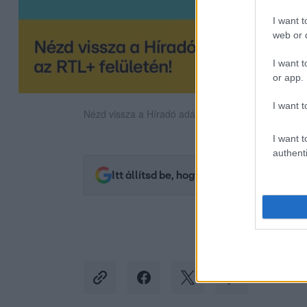
I want t
web or d
I want t
or app.
I want t
Nézd vissza a Híradó adásait az RTL+ felületén!
I want t
authenti
Itt állítsd be, hogy az RTL.hu az elsők 