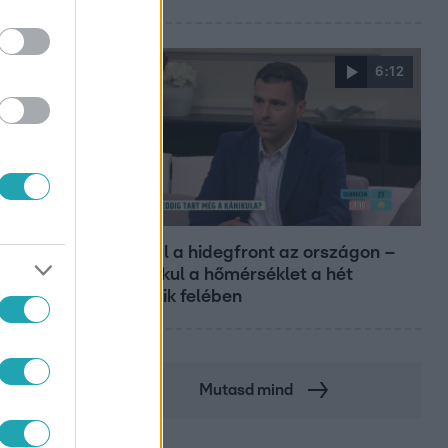
6:12
Reggeli
Átvonul a hidegfront az országon –
így alakul a hőmérséklet a hét
második felében
Mutasd mind