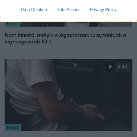
Data Deletion
Data Access
Privacy Policy
Bulvár
Nem hinnéd, melyik világsztárnak tulajdonítják a
legmagasabb IQ-t
2:30
Híradó