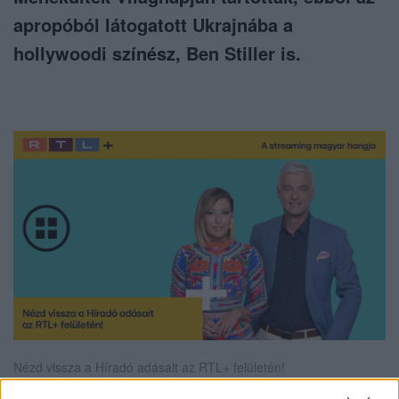
apropóból látogatott Ukrajnába a
hollywoodi színész, Ben Stiller is.
Nézd vissza a Híradó adásait az RTL+ felületén!