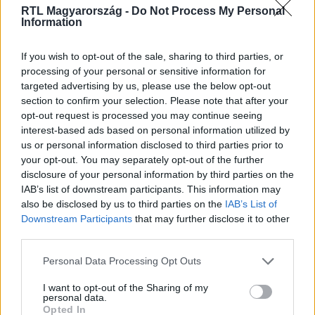
RTL Magyarország -
Do Not Process My Personal
Information
Itt állítsd be, hogy az RTL.hu az elsők között
legyen a Google-találatokban!
If you wish to opt-out of the sale, sharing to third parties, or
processing of your personal or sensitive information for
targeted advertising by us, please use the below opt-out
section to confirm your selection. Please note that after your
opt-out request is processed you may continue seeing
interest-based ads based on personal information utilized by
us or personal information disclosed to third parties prior to
your opt-out. You may separately opt-out of the further
disclosure of your personal information by third parties on the
IAB’s list of downstream participants. This information may
also be disclosed by us to third parties on the
IAB’s List of
Downstream Participants
that may further disclose it to other
Kövess minket, és értesülj a friss hírekről a
third parties.
Facebookon is!
Please note that this website/app uses one or more Google
Personal Data Processing Opt Outs
services and may gather and store information including but
not limited to your visit or usage behaviour. You may click to
I want to opt-out of the Sharing of my
Követem
personal data.
grant or deny consent to Google and its third-party tags to
Opted In