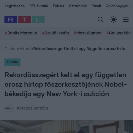
Legfrissebb
RTL Híradó
Fókusz
Sztárhírek
Randi
Celeb vagyok, me
#
Babits Marcella
#
Szellő István
#
Most Wanted
#
Gallusz Niko
Címlap
›
Híradó
›
Rekordösszegért kelt el egy független orosz hírlap főszerkesztőjének Nobel-békedíja egy New York-i aukción
Híradó
Rekordösszegért kelt el egy független
orosz hírlap főszerkesztőjének Nobel-
békedíja egy New York-i aukción
Kerekes Borbála