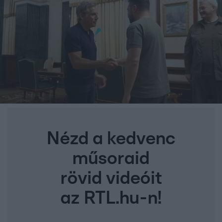
Nézd a kedvenc
műsoraid
rövid videóit
az RTL.hu-n!