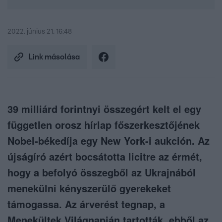
2022. június 21. 16:48
Link másolása
39 milliárd forintnyi összegért kelt el egy
független orosz hírlap főszerkesztőjének
Nobel-békedíja egy New York-i aukción. Az
újságíró azért bocsátotta licitre az érmét,
hogy a befolyó összegből az Ukrajnából
menekülni kényszerülő gyerekeket
támogassa. Az árverést tegnap, a
Menekültek Világnapján tartották, ebből az