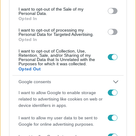
use your data for below specified purposes in below Google
consent section.
I want to opt-out of the Sale of my
Personal Data.
Opted In
#
HÍRADÓ
#
KÜLFÖLD
#
ADÁSRÉSZLETEK
#
NOBEL
I want to opt-out of processing my
Personal Data for Targeted Advertising.
Opted In
#
BEN STILLER
#
ÉRME
#
OROSZ-UKRÁN HÁBORÚ
#
REKORD
I want to opt-out of Collection, Use,
Retention, Sale, and/or Sharing of my
Personal Data that Is Unrelated with the
Purposes for which it was collected.
Opted Out
Google consents
I want to allow Google to enable storage
related to advertising like cookies on web or
Népszerű
device identifiers in apps.
I want to allow my user data to be sent to
Google for online advertising purposes.