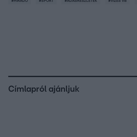
#
HÍRADÓ
#
SPORT
#
ADÁSRÉSZLETEK
#
VIZES VB
Címlapról ajánljuk