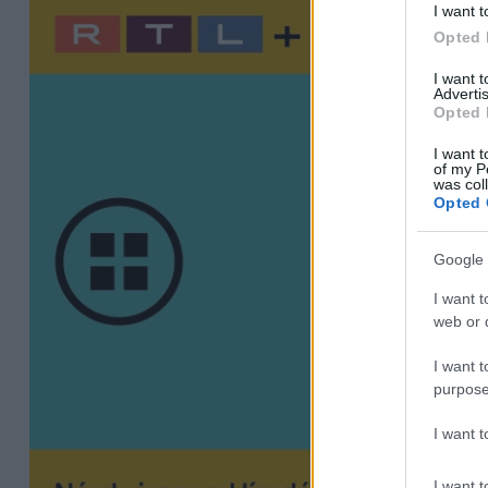
I want t
Opted 
I want 
Advertis
Opted 
I want t
of my P
was col
Opted 
Google 
I want t
web or d
I want t
purpose
I want 
I want t