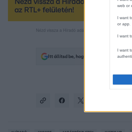
web or d
I want t
or app.
Nézd vissza a Híradó adásait az RTL+ felületén!
I want t
I want t
authenti
Itt állítsd be, hogy az RTL.hu az elsők 