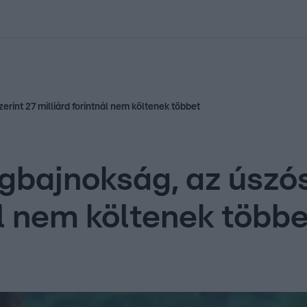
kolett
#
Időjárás
#
RTL műsor
#
Víz
#
Magyar Péter
#
Csillagjeg
erint 27 milliárd forintnál nem költenek többet
lágbajnokság, az úsz
ál nem költenek több