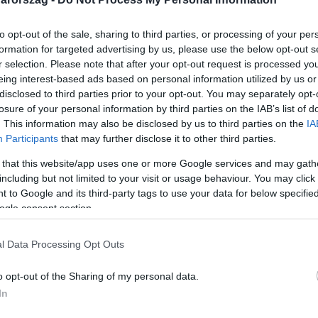
to opt-out of the sale, sharing to third parties, or processing of your per
formation for targeted advertising by us, please use the below opt-out s
r selection. Please note that after your opt-out request is processed y
eing interest-based ads based on personal information utilized by us or
Link másolása
disclosed to third parties prior to your opt-out. You may separately opt-
losure of your personal information by third parties on the IAB’s list of
. This information may also be disclosed by us to third parties on the
IA
Participants
that may further disclose it to other third parties.
mjaival elkezdődött a vizes világbajnokság
 that this website/app uses one or more Google services and may gath
tták volna, de az ottani szervezők
including but not limited to your visit or usage behaviour. You may click 
 to Google and its third-party tags to use your data for below specifi
beugróként vállalta a rendezést
ogle consent section.
se az úszószövetség szerint legfeljebb 27
mány ígérete szerint elszámolnak majd a
l Data Processing Opt Outs
o opt-out of the Sharing of my personal data.
In