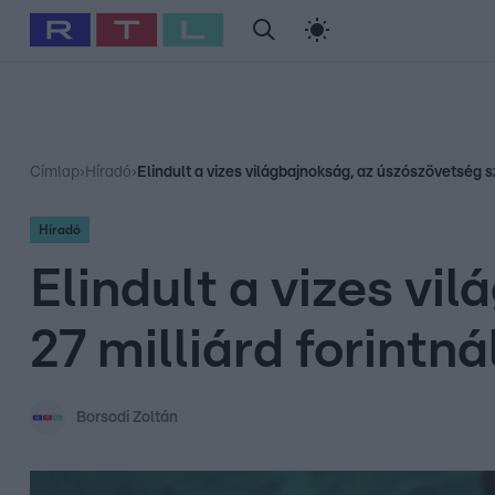
#
Babits Marcella
#
Szellő István
#
Most Wanted
#
Gallusz Ni
Címlap
›
Híradó
›
Elindult a vizes világbajnokság, az úszószövetség sz
Híradó
Elindult a vizes vi
27 milliárd forintn
Borsodi Zoltán