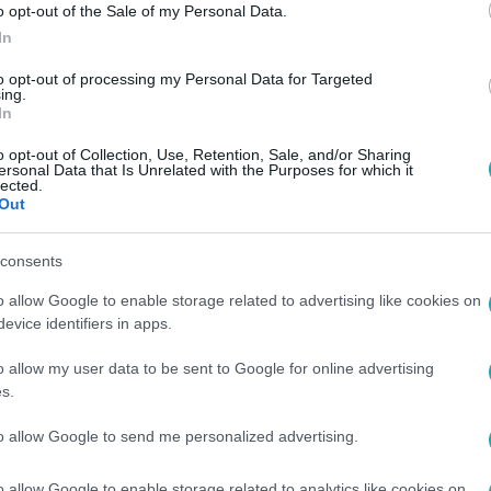
o opt-out of the Sale of my Personal Data.
In
to opt-out of processing my Personal Data for Targeted
ing.
In
o opt-out of Collection, Use, Retention, Sale, and/or Sharing
ersonal Data that Is Unrelated with the Purposes for which it
lected.
Out
consents
o allow Google to enable storage related to advertising like cookies on
evice identifiers in apps.
o allow my user data to be sent to Google for online advertising
s.
to allow Google to send me personalized advertising.
o allow Google to enable storage related to analytics like cookies on