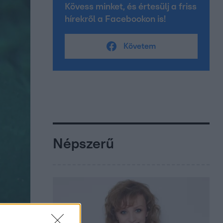
Kövess minket, és értesülj a friss
hírekről a Facebookon is!
Követem
Népszerű