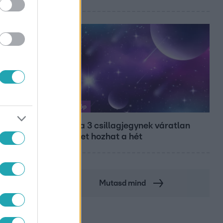
Horoszkóp
Ennek a 3 csillagjegynek váratlan
sikereket hozhat a hét
Mutasd mind