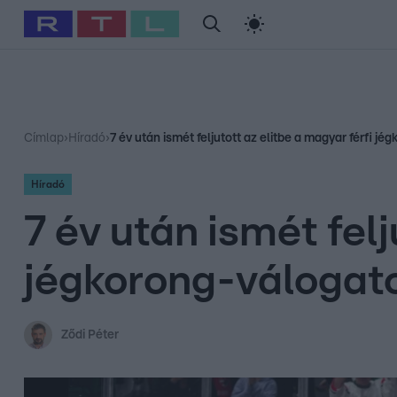
#
Babits Marcella
#
Szellő István
#
Most Wanted
#
Gallusz Ni
Címlap
›
Híradó
›
7 év után ismét feljutott az elitbe a magyar férfi j
Híradó
7 év után ismét felj
jégkorong-válogat
Ződi Péter