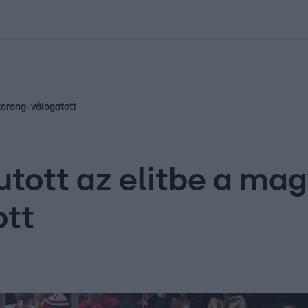
kolett
#
Időjárás
#
RTL műsor
#
Víz
#
Magyar Péter
#
Csillagjeg
égkorong-válogatott
utott az elitbe a mag
ott