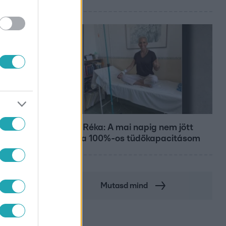
Bulvár
Rubint Réka: A mai napig nem jött
vissza a 100%-os tüdőkapacitásom
Mutasd mind