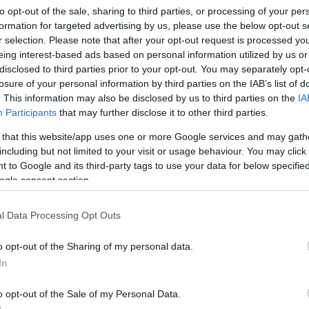
to opt-out of the sale, sharing to third parties, or processing of your per
formation for targeted advertising by us, please use the below opt-out s
r selection. Please note that after your opt-out request is processed y
eing interest-based ads based on personal information utilized by us or
disclosed to third parties prior to your opt-out. You may separately opt-
Link másolása
losure of your personal information by third parties on the IAB’s list of
. This information may also be disclosed by us to third parties on the
IA
Participants
that may further disclose it to other third parties.
 that this website/app uses one or more Google services and may gath
t szerepelhet a magyar férfi jégkorong
including but not limited to your visit or usage behaviour. You may click 
 to Google and its third-party tags to use your data for below specifi
 a cseh vagy a finn csapat ellen is
ogle consent section.
szerű feljutni. A mostanival együtt
e.
l Data Processing Opt Outs
o opt-out of the Sharing of my personal data.
In
o opt-out of the Sale of my Personal Data.