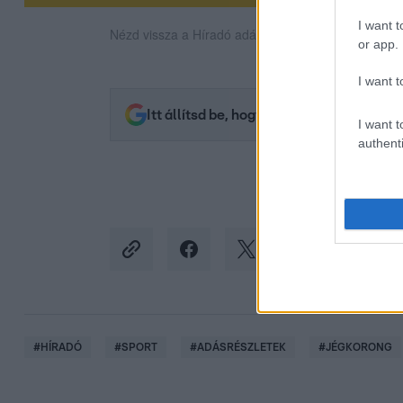
I want t
Nézd vissza a Híradó adásait az RTL+ felületén!
or app.
I want t
Itt állítsd be, hogy az RTL.hu az elsők 
I want t
authenti
#
HÍRADÓ
#
SPORT
#
ADÁSRÉSZLETEK
#
JÉGKORONG