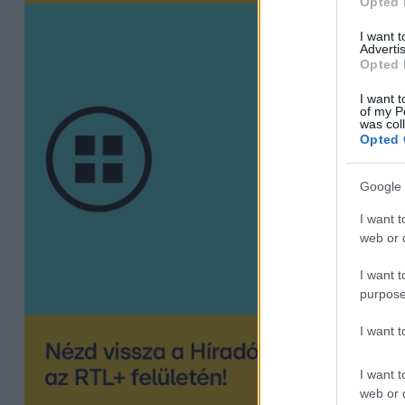
Opted 
I want 
Advertis
Opted 
I want t
of my P
was col
Opted 
Google 
I want t
web or d
I want t
purpose
I want 
I want t
web or d