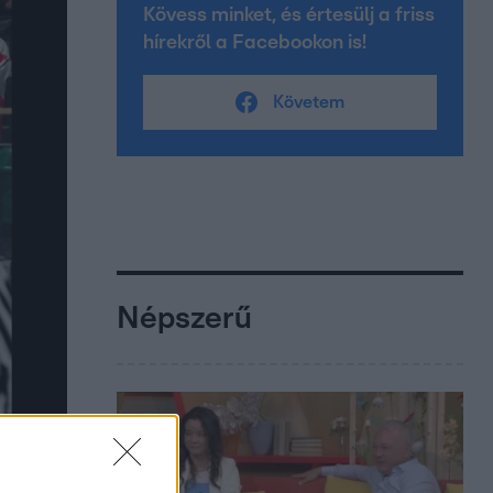
Kövess minket, és értesülj a friss
hírekről a Facebookon is!
Követem
Népszerű