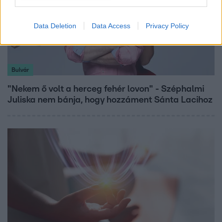
Data Deletion
Data Access
Privacy Policy
Bulvár
"Nekem ő volt a herceg fehér lovon" - Széphalmi
Juliska nem bánja, hogy hozzáment Sánta Lacihoz