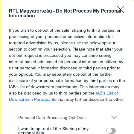
RTL Magyarország -
Do Not Process My Personal
Information
Nézd vissza a Híradó adásait az RTL+ felületén!
If you wish to opt-out of the sale, sharing to third parties, or
processing of your personal or sensitive information for
targeted advertising by us, please use the below opt-out
Itt állítsd be, hogy az RTL.hu az elsők között
section to confirm your selection. Please note that after your
legyen a Google-találatokban!
opt-out request is processed you may continue seeing
interest-based ads based on personal information utilized by
us or personal information disclosed to third parties prior to
your opt-out. You may separately opt-out of the further
disclosure of your personal information by third parties on the
IAB’s list of downstream participants. This information may
also be disclosed by us to third parties on the
IAB’s List of
Downstream Participants
that may further disclose it to other
third parties.
Please note that this website/app uses one or more Google
Personal Data Processing Opt Outs
services and may gather and store information including but
Kövess minket, és értesülj a friss hírekről a
not limited to your visit or usage behaviour. You may click to
I want to opt-out of the Sharing of my
personal data.