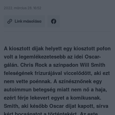
2022. március 28. 16:52
Link másolása
A kiosztott díjak helyett egy kiosztott pofon
volt a legemlékezetesebb az idei Oscar-
gálán. Chris Rock a színpadon Will Smith
feleségének frizurájával viccelődött, aki ezt
nem vette poénnak. A színésznőnek egy
autoimmun betegség miatt nem nő a haja,
ezért férje lekevert egyet a komikusnak.
Smith, aki később Oscar díjat kapott, sírva
kért bocsánatot a történtekért. Az este