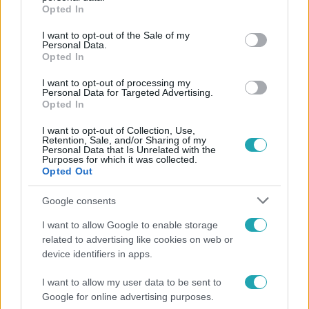
grant or deny consent to Google and its third-party tags to
Facebookon is!
Opted In
use your data for below specified purposes in below Google
consent section.
I want to opt-out of the Sale of my
Követem
Personal Data.
Opted In
I want to opt-out of processing my
Personal Data for Targeted Advertising.
Opted In
I want to opt-out of Collection, Use,
#
HÍRADÓ
#
KÜLFÖLD
#
ADÁSRÉSZLETEK
Retention, Sale, and/or Sharing of my
Personal Data that Is Unrelated with the
#
WILL SMITH
#
OSCAR-GÁLA
#
TOP HÍREK
Purposes for which it was collected.
Opted Out
Google consents
I want to allow Google to enable storage
related to advertising like cookies on web or
device identifiers in apps.
Népszerű
I want to allow my user data to be sent to
Google for online advertising purposes.