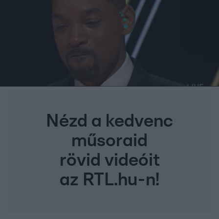
Nézd a kedvenc
műsoraid
rövid videóit
az RTL.hu-n!