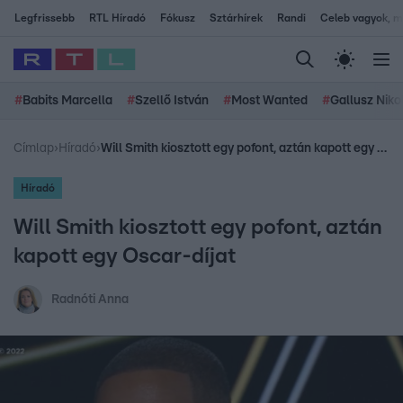
Legfrissebb
RTL Híradó
Fókusz
Sztárhírek
Randi
Celeb vagyok, me
#
Babits Marcella
#
Szellő István
#
Most Wanted
#
Gallusz Niko
Címlap
›
Híradó
›
Will Smith kiosztott egy pofont, aztán kapott egy Oscar-díjat
Híradó
Will Smith kiosztott egy pofont, aztán
kapott egy Oscar-díjat
Radnóti Anna