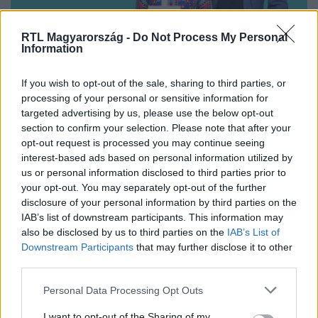
RTL Magyarország -
Do Not Process My Personal
Information
Nézd vissza a Híradó adásait az RTL+ felületén!
If you wish to opt-out of the sale, sharing to third parties, or
processing of your personal or sensitive information for
targeted advertising by us, please use the below opt-out
section to confirm your selection. Please note that after your
Itt állítsd be, hogy az RTL.hu az elsők között
legyen a Google-találatokban!
opt-out request is processed you may continue seeing
interest-based ads based on personal information utilized by
us or personal information disclosed to third parties prior to
your opt-out. You may separately opt-out of the further
disclosure of your personal information by third parties on the
IAB’s list of downstream participants. This information may
also be disclosed by us to third parties on the
IAB’s List of
Downstream Participants
that may further disclose it to other
third parties.
Please note that this website/app uses one or more Google
Personal Data Processing Opt Outs
services and may gather and store information including but
not limited to your visit or usage behaviour. You may click to
I want to opt-out of the Sharing of my