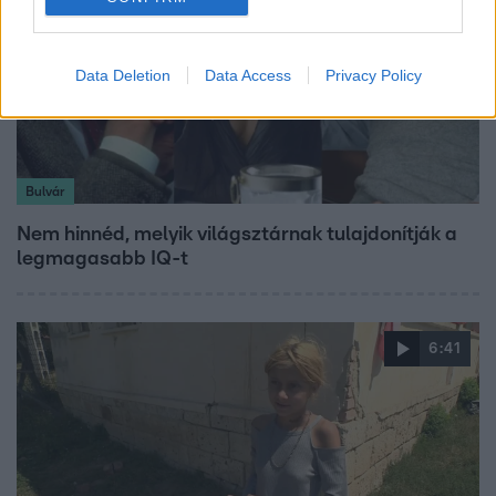
Data Deletion
Data Access
Privacy Policy
Bulvár
Nem hinnéd, melyik világsztárnak tulajdonítják a
legmagasabb IQ-t
6:41