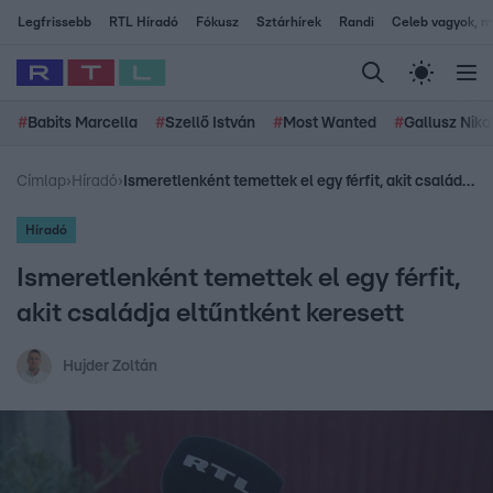
Legfrissebb
RTL Híradó
Fókusz
Sztárhírek
Randi
Celeb vagyok, me
#
Babits Marcella
#
Szellő István
#
Most Wanted
#
Gallusz Niko
Címlap
›
Híradó
›
Ismeretlenként temettek el egy férfit, akit családja eltűntként keresett
Híradó
Ismeretlenként temettek el egy férfit,
akit családja eltűntként keresett
Hujder Zoltán