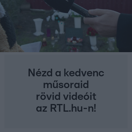
Nézd a kedvenc
műsoraid
rövid videóit
az RTL.hu-n!