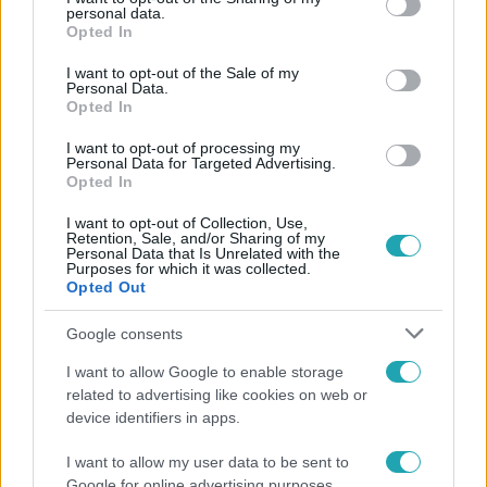
personal data.
Kövess minket, és értesülj a friss hírekről a
grant or deny consent to Google and its third-party tags to
Opted In
Facebookon is!
use your data for below specified purposes in below Google
consent section.
I want to opt-out of the Sale of my
Personal Data.
Követem
Opted In
I want to opt-out of processing my
Personal Data for Targeted Advertising.
Opted In
I want to opt-out of Collection, Use,
Retention, Sale, and/or Sharing of my
#
HÍRADÓ
#
BELFÖLD
#
ADÁSRÉSZLETEK
Personal Data that Is Unrelated with the
Purposes for which it was collected.
#
ÚJRATEMETÉS
#
ELTŰNT FÉRFI
Opted Out
Google consents
I want to allow Google to enable storage
related to advertising like cookies on web or
device identifiers in apps.
I want to allow my user data to be sent to
Népszerű
Google for online advertising purposes.