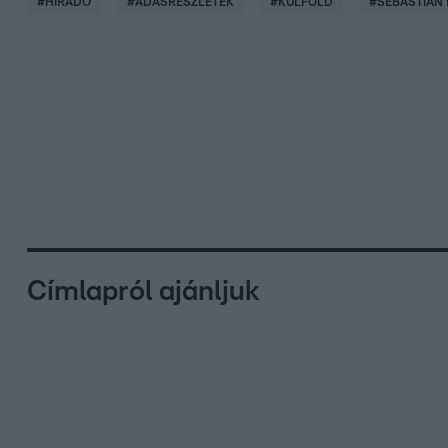
#
HÍRADÓ
#
ADÁSRÉSZLETEK
#
KÜLFÖLD
#
SEBASTIAN
Címlapról ajánljuk