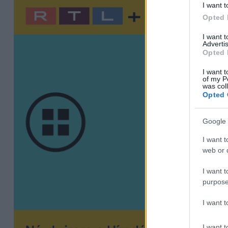
I want t
Opted 
I want 
Advertis
Opted 
I want t
of my P
was col
Opted 
Google 
I want t
web or d
I want t
purpose
I want 
I want t