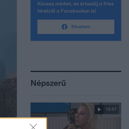
Kövess minket, és értesülj a friss
hírekről a Facebookon is!
Követem
Népszerű
13:37