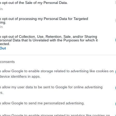
o opt-out of the Sale of my Personal Data.
In
to opt-out of processing my Personal Data for Targeted
ing.
In
o opt-out of Collection, Use, Retention, Sale, and/or Sharing
ersonal Data that Is Unrelated with the Purposes for which it
lected.
Out
consents
o allow Google to enable storage related to advertising like cookies on
evice identifiers in apps.
o allow my user data to be sent to Google for online advertising
s.
to allow Google to send me personalized advertising.
o allow Google to enable storage related to analytics like cookies on