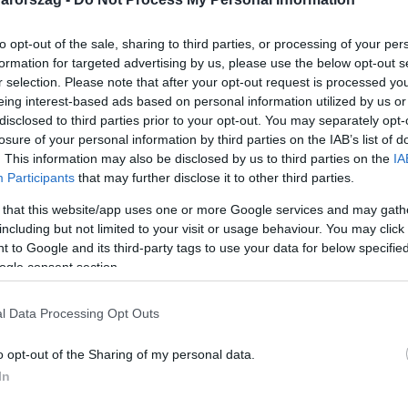
to opt-out of the sale, sharing to third parties, or processing of your per
formation for targeted advertising by us, please use the below opt-out s
r selection. Please note that after your opt-out request is processed y
eing interest-based ads based on personal information utilized by us or
Link másolása
disclosed to third parties prior to your opt-out. You may separately opt-
losure of your personal information by third parties on the IAB’s list of
. This information may also be disclosed by us to third parties on the
IA
Participants
that may further disclose it to other third parties.
óval vádolt Sebastian Kurz osztrák
 that this website/app uses one or more Google services and may gath
ere megvonta tőle a bizalmat. A hamis
including but not limited to your visit or usage behaviour. You may click 
 to Google and its third-party tags to use your data for below specifi
len kezeléssel gyanúsított Kurz utódja az
ogle consent section.
ej Babiš cseh kormányfő szintén korrupciós
ra: friss offshore-botránya ugyanis
l Data Processing Opt Outs
zerű vereségében a hétvégi választásokon.
o opt-out of the Sharing of my personal data.
In