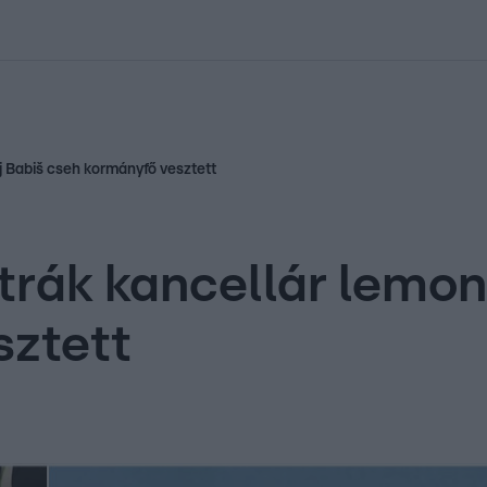
kolett
#
Időjárás
#
RTL műsor
#
Víz
#
Magyar Péter
#
Csillagjeg
j Babiš cseh kormányfő vesztett
trák kancellár lemon
sztett