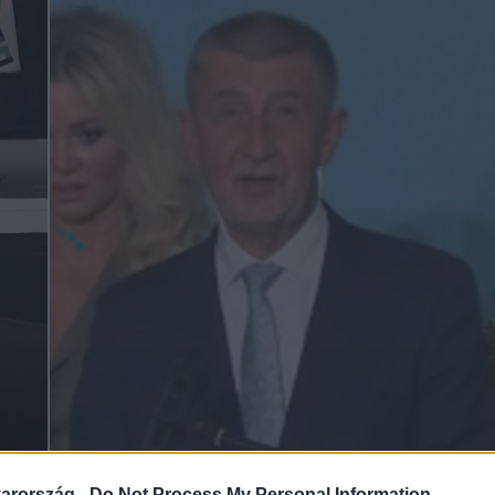
arország -
Do Not Process My Personal Information