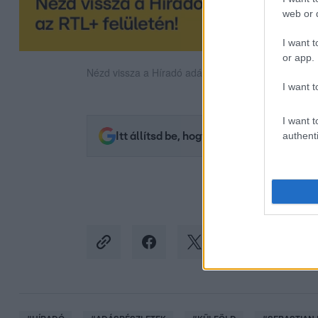
web or d
I want t
or app.
Nézd vissza a Híradó adásait az RTL+ felületén!
I want t
I want t
authenti
Itt állítsd be, hogy az RTL.hu az elsők 