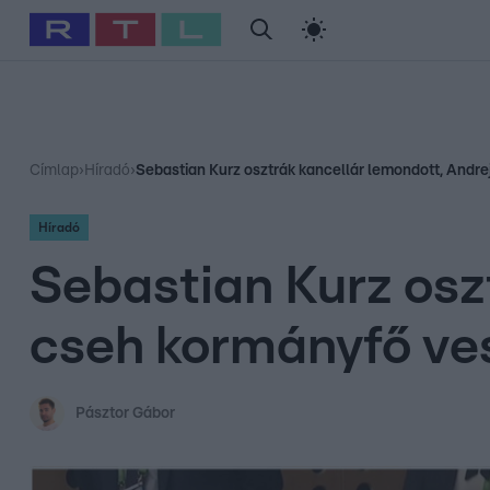
#
Babits Marcella
#
Szellő István
#
Most Wanted
#
Gallusz Ni
Címlap
›
Híradó
›
Sebastian Kurz osztrák kancellár lemondott, Andre
Híradó
Sebastian Kurz osz
cseh kormányfő ve
Pásztor Gábor