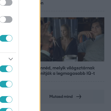
Siófokon
Bulvár
Nem hinnéd, melyik világsztárnak
tulajdonítják a legmagasabb IQ-t
Mutasd mind