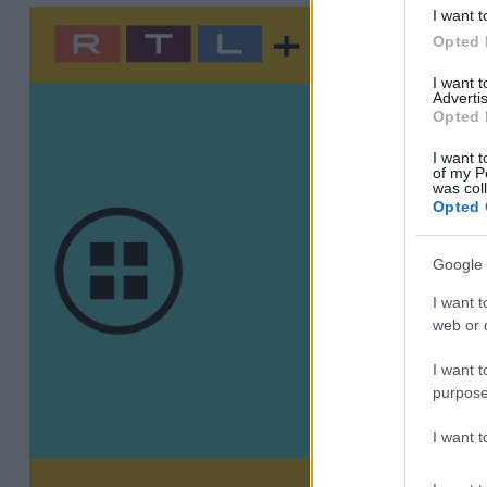
I want t
Opted 
I want 
Advertis
Opted 
I want t
of my P
was col
Opted 
Google 
I want t
web or d
I want t
purpose
I want 