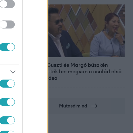
Bulvár
Bódig Guszti és Margó büszkén
jelentették be: megvan a család első
diplomása
Mutasd mind