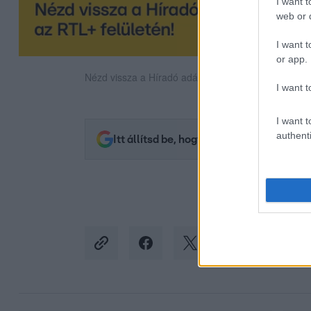
I want t
web or d
I want t
or app.
Nézd vissza a Híradó adásait az RTL+ felületén!
I want t
I want t
authenti
Itt állítsd be, hogy az RTL.hu az elsők 