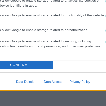
o allow Google to enable storage related to analytics like cookies on
evice identifiers in apps.
o allow Google to enable storage related to functionality of the website
o allow Google to enable storage related to personalization.
o allow Google to enable storage related to security, including
cation functionality and fraud prevention, and other user protection.
között legyen a Google-találatokban!
CONFIRM
Data Deletion
Data Access
Privacy Policy