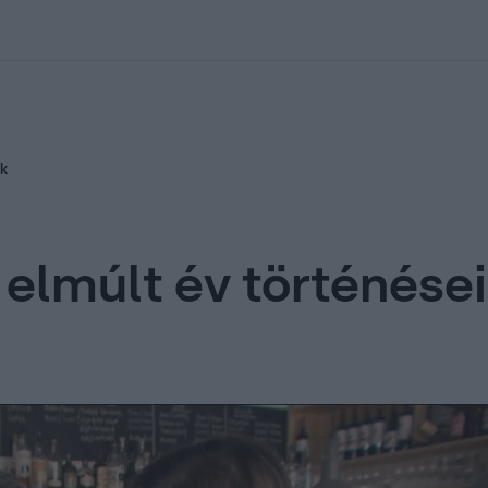
kolett
#
Időjárás
#
RTL műsor
#
Víz
#
Magyar Péter
#
Csillagjeg
ük
 elmúlt év történése