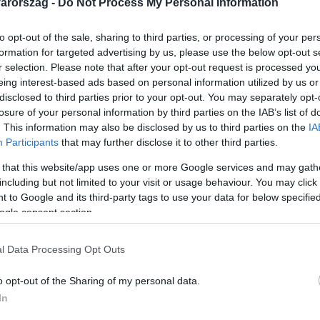
arország -
Do Not Process My Personal Information
to opt-out of the sale, sharing to third parties, or processing of your per
Link másolása
formation for targeted advertising by us, please use the below opt-out s
r selection. Please note that after your opt-out request is processed y
eing interest-based ads based on personal information utilized by us or
disclosed to third parties prior to your opt-out. You may separately opt-
losure of your personal information by third parties on the IAB’s list of
tásban az azonos neműek közötti
. This information may also be disclosed by us to third parties on the
IA
az egész európai irodalmi hagyomány ezzel
Participants
that may further disclose it to other third parties.
án irodalmár-író. Két érettségiző lánya
 that this website/app uses one or more Google services and may gath
including but not limited to your visit or usage behaviour. You may click 
 nehéz volt a fiataloknak az elmúlt másfél
 to Google and its third-party tags to use your data for below specifi
vesztettek el. Folytatjuk sorozatunkat,
ogle consent section.
t meghatározó szereplői mondják el, milyen
l Data Processing Opt Outs
esz most?
et láthat
.
o opt-out of the Sharing of my personal data.
In