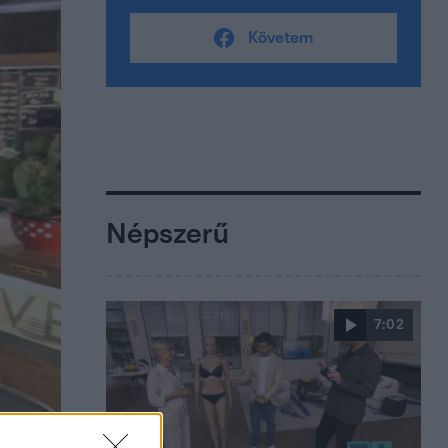
Követem
Népszerű
7:02