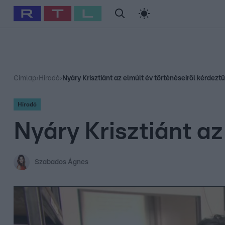
#
Babits Marcella
#
Szellő István
#
Most Wanted
#
Gallusz Ni
Címlap
›
Híradó
›
Nyáry Krisztiánt az elmúlt év történéseiről kérdezt
Híradó
Nyáry Krisztiánt az
Szabados Ágnes