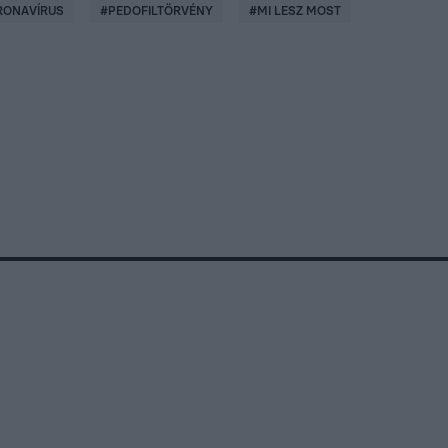
RONAVÍRUS
#
PEDOFILTÖRVÉNY
#
MI LESZ MOST