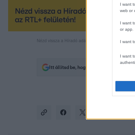
I want t
web or d
I want t
or app.
Nézd vissza a Híradó adásait az RTL+ felületén!
I want t
I want t
authenti
Itt állítsd be, hogy az RTL.hu az elsők 