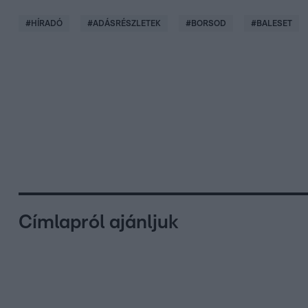
#
HÍRADÓ
#
ADÁSRÉSZLETEK
#
BORSOD
#
BALESET
Címlapról ajánljuk