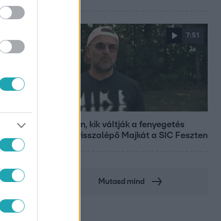
7:51
Fókusz
Megvan, kik váltják a fenyegetés
miatt visszalépő Majkát a SIC Feszten
Mutasd mind