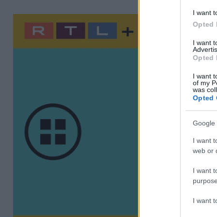
I want t
Opted 
I want 
Advertis
Opted 
I want t
of my P
was col
Opted 
Google 
I want t
web or d
I want t
purpose
I want 