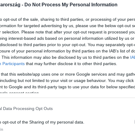
arország -
Do Not Process My Personal Information
to opt-out of the sale, sharing to third parties, or processing of your per
formation for targeted advertising by us, please use the below opt-out s
r selection. Please note that after your opt-out request is processed y
Link másolása
eing interest-based ads based on personal information utilized by us or
disclosed to third parties prior to your opt-out. You may separately opt-
losure of your personal information by third parties on the IAB’s list of
. This information may also be disclosed by us to third parties on the
IA
Participants
that may further disclose it to other third parties.
őautó vonult egy nem létező balesethez
 that this website/app uses one or more Google services and may gath
yhívó központot hívta egy ismeretlen,
including but not limited to your visit or usage behaviour. You may click 
aszada környékén, négy eszméletlen
 to Google and its third-party tags to use your data for below specifi
ogle consent section.
ellett a helyszínre vonultak a tűzoltók,
két városból összesen négy autóval. De
l Data Processing Opt Outs
rtént a környéken. A telefonáló eltűnt. A
o opt-out of the Sharing of my personal data.
In