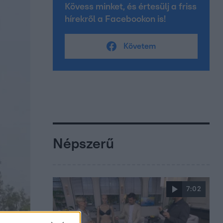
Kövess minket, és értesülj a friss
hírekről a Facebookon is!
Követem
Népszerű
7:02