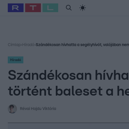
#
Babits Marcella
#
Szellő István
#
Most Wanted
#
Gallusz Ni
Címlap
›
Híradó
›
Szándékosan hívhatta a segélyhívót, valójában nem
Híradó
Szándékosan hívhat
történt baleset a h
Révai Hajdu Viktória