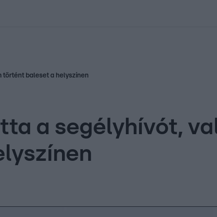
kolett
#
Időjárás
#
RTL műsor
#
Víz
#
Magyar Péter
#
Csillagjeg
 történt baleset a helyszínen
ta a segélyhívót, v
elyszínen