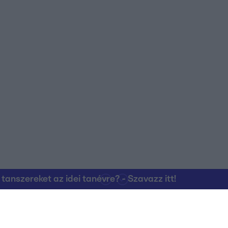
nszereket az idei tanévre? - Szavazz itt!