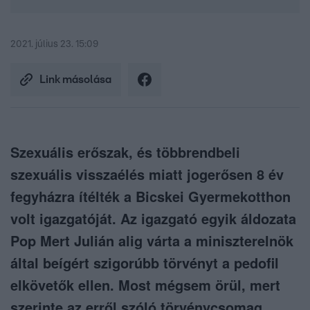
2021. július 23. 15:09
Link másolása
Szexuális erőszak, és többrendbeli
szexuális visszaélés miatt jogerősen 8 év
fegyházra ítélték a Bicskei Gyermekotthon
volt igazgatóját. Az igazgató egyik áldozata
Pop Mert Julián alig várta a miniszterelnök
által beígért szigorúbb törvényt a pedofil
elkövetők ellen. Most mégsem örül, mert
szerinte az erről szóló törvénycsomag