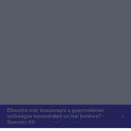
Elkezdte már beszerezni a gyermekének
szükséges tanszereket az idei tanévre? -
Szavazz itt!