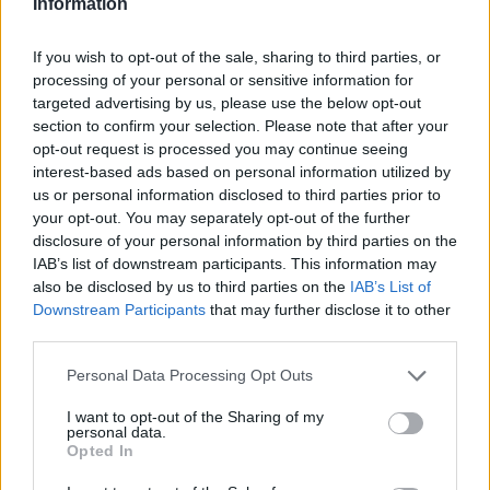
Information
Itt állítsd be, hogy az RTL.hu az elsők között
If you wish to opt-out of the sale, sharing to third parties, or
legyen a Google-találatokban!
processing of your personal or sensitive information for
targeted advertising by us, please use the below opt-out
section to confirm your selection. Please note that after your
opt-out request is processed you may continue seeing
interest-based ads based on personal information utilized by
us or personal information disclosed to third parties prior to
your opt-out. You may separately opt-out of the further
disclosure of your personal information by third parties on the
IAB’s list of downstream participants. This information may
also be disclosed by us to third parties on the
IAB’s List of
Downstream Participants
that may further disclose it to other
third parties.
Kövess minket, és értesülj a friss hírekről a
Please note that this website/app uses one or more Google
Personal Data Processing Opt Outs
Facebookon is!
services and may gather and store information including but
not limited to your visit or usage behaviour. You may click to
I want to opt-out of the Sharing of my
personal data.
grant or deny consent to Google and its third-party tags to
Követem
Opted In
use your data for below specified purposes in below Google
consent section.