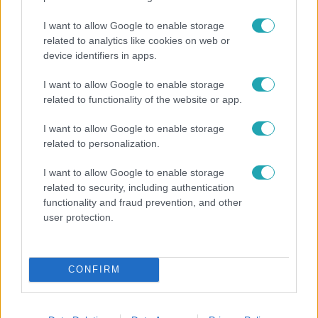
I want to allow Google to enable storage
related to analytics like cookies on web or
device identifiers in apps.
I want to allow Google to enable storage
related to functionality of the website or app.
Bulvár
I want to allow Google to enable storage
Rubint Réka: A mai napig nem jött vissza a 100%-
related to personalization.
os tüdőkapacitásom
I want to allow Google to enable storage
related to security, including authentication
functionality and fraud prevention, and other
7:51
user protection.
CONFIRM