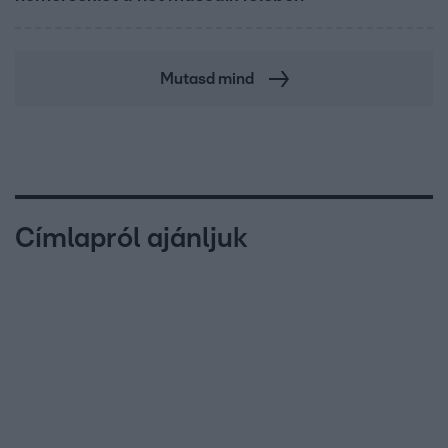
Mutasd mind
Címlapról ajánljuk