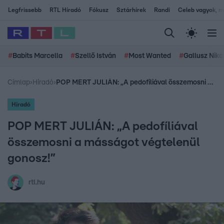
Legfrissebb
RTL Híradó
Fókusz
Sztárhírek
Randi
Celeb vagyok, me
#
Babits Marcella
#
Szellő István
#
Most Wanted
#
Gallusz Niko
Címlap
›
Híradó
›
POP MERT JULIÁN: „A pedofíliával összemosni a másságot végtelenül gonosz!”
Híradó
POP MERT JULIÁN: „A pedofíliával
összemosni a másságot végtelenül
gonosz!”
rtl.hu