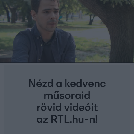
Nézd a kedvenc
műsoraid
rövid videóit
az RTL.hu-n!