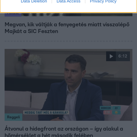
Data Deletion
Data Access
Privacy Policy
Fókusz
Megvan, kik váltják a fenyegetés miatt visszalépő
Majkát a SIC Feszten
6:12
Reggeli
Átvonul a hidegfront az országon – így alakul a
hőmérséklet a hét második felében