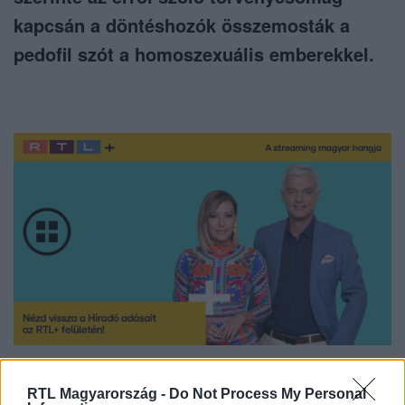
kapcsán a döntéshozók összemosták a
pedofil szót a homoszexuális emberekkel.
Nézd vissza a Híradó adásait az RTL+ felületén!
RTL Magyarország -
Do Not Process My Personal