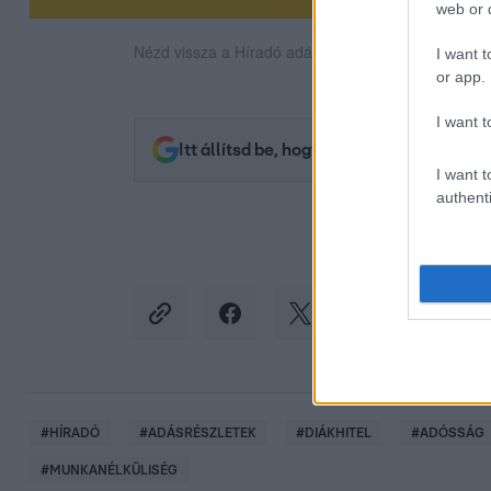
web or d
Nézd vissza a Híradó adásait az RTL+ felületén!
I want t
or app.
I want t
Itt állítsd be, hogy az RTL.hu az elsők 
I want t
authenti
#
HÍRADÓ
#
ADÁSRÉSZLETEK
#
DIÁKHITEL
#
ADÓSSÁG
#
MUNKANÉLKÜLISÉG