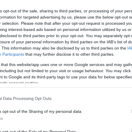
to opt-out of the sale, sharing to third parties, or processing of your per
formation for targeted advertising by us, please use the below opt-out s
Link másolása
r selection. Please note that after your opt-out request is processed y
eing interest-based ads based on personal information utilized by us or
disclosed to third parties prior to your opt-out. You may separately opt-
losure of your personal information by third parties on the IAB’s list of
dóssága a járvány alatt. 42 ezren, három
. This information may also be disclosed by us to third parties on the
IA
Participants
that may further disclose it to other third parties.
 diákhitelt, mint tavalyelőtt az állami
 that this website/app uses one or more Google services and may gath
bben az új, kamatmentes konstrukcióból
including but not limited to your visit or usage behaviour. You may click 
lvihető legmagasabb összeget kérték. A
 to Google and its third-party tags to use your data for below specifi
ogle consent section.
számít, miután átlag felett, 13 és fél
ég a fiatalok körében.
l Data Processing Opt Outs
o opt-out of the Sharing of my personal data.
In
o opt-out of the Sale of my Personal Data.