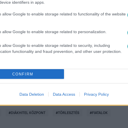
evice identifiers in apps.
o allow Google to enable storage related to functionality of the website
o allow Google to enable storage related to personalization.
között legyen a Google-találatokban!
o allow Google to enable storage related to security, including
cation functionality and fraud prevention, and other user protection.
CONFIRM
Data Deletion
Data Access
Privacy Policy
#
DIÁKHITEL KÖZPONT
#
TÖRLESZTÉS
#
FIATALOK