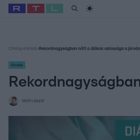
#
Babits Marcella
#
Szellő István
#
Most Wanted
#
Gallusz Ni
Címlap
›
Híradó
›
Rekordnagyságban nőtt a diákok adóssága a járván
Híradó
Rekordnagyságban n
Velti László