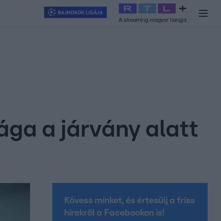
y
#
RTL+
#
Exek csatája 2026
#
Celeb vagyok, ments ki innen
#
H
ga a járvány alatt
Kövess minket, és értesülj a friss
hírekről a Facebookon is!