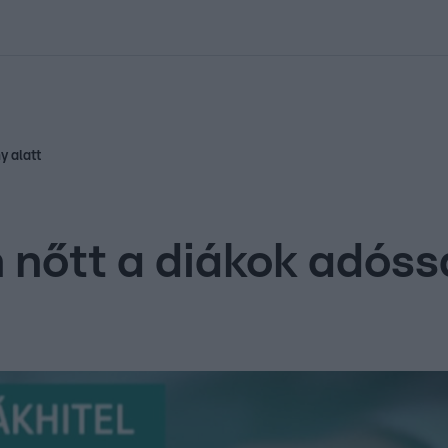
kolett
#
Időjárás
#
RTL műsor
#
Víz
#
Magyar Péter
#
Csillagjeg
y alatt
őtt a diákok adóssá