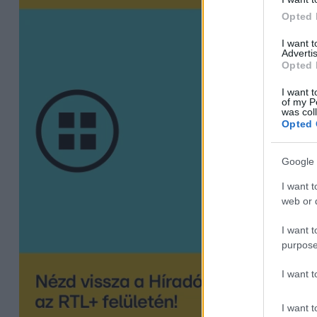
Opted 
I want 
Advertis
Opted 
I want t
of my P
was col
Opted 
Google 
I want t
web or d
I want t
purpose
I want 
I want t