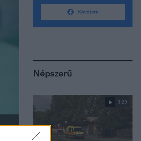
Követem
Népszerű
3:23