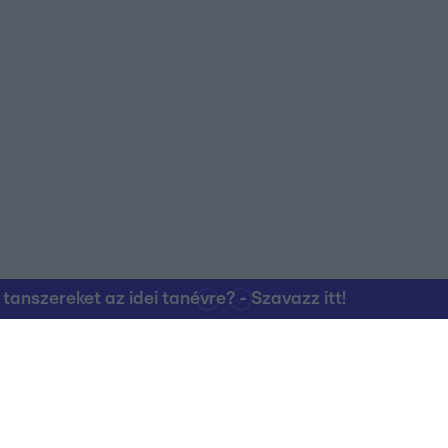
nszereket az idei tanévre? - Szavazz itt!