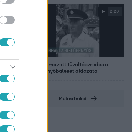
2:20
Híradó
Nyugalmazott tűzoltóezredes a
siklóernyőbaleset áldozata
Mutasd mind