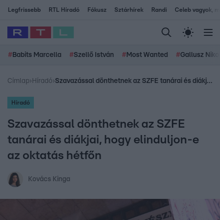
Legfrissebb
RTL Híradó
Fókusz
Sztárhírek
Randi
Celeb vagyok, me
#
Babits Marcella
#
Szellő István
#
Most Wanted
#
Gallusz Niko
Címlap
›
Híradó
›
Szavazással dönthetnek az SZFE tanárai és diákjai, hogy elinduljon-e az oktatás hétfőn
Híradó
Szavazással dönthetnek az SZFE
tanárai és diákjai, hogy elinduljon-e
az oktatás hétfőn
Kovács Kinga