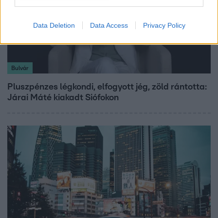
Data Deletion
Data Access
Privacy Policy
Bulvár
Pluszpénzes légkondi, elfogyott jég, zöld rántotta:
Járai Máté kiakadt Siófokon