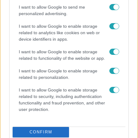
I want to allow Google to send me
personalized advertising.
I want to allow Google to enable storage
related to analytics like cookies on web or
device identifiers in apps.
I want to allow Google to enable storage
related to functionality of the website or app.
I want to allow Google to enable storage
Bulvár
related to personalization.
Rubint Réka: A mai napig nem jött vissza a 100%-
I want to allow Google to enable storage
os tüdőkapacitásom
related to security, including authentication
functionality and fraud prevention, and other
user protection.
CONFIRM