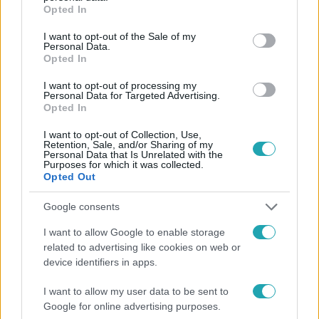
grant or deny consent to Google and its third-party tags to
Opted In
use your data for below specified purposes in below Google
Követem
consent section.
I want to opt-out of the Sale of my
Personal Data.
Opted In
I want to opt-out of processing my
Personal Data for Targeted Advertising.
Opted In
#
HÍRADÓ
#
ADÁSRÉSZLETEK
#
SZFE
#
OKTATÁS
I want to opt-out of Collection, Use,
#
TILTAKOZÁS
#
AUTONÓMIA
#
KURATÓRIUM
Retention, Sale, and/or Sharing of my
Personal Data that Is Unrelated with the
#
VIDNYÁNSZKY ATTILA
Purposes for which it was collected.
Opted Out
Google consents
I want to allow Google to enable storage
related to advertising like cookies on web or
device identifiers in apps.
Népszerű
I want to allow my user data to be sent to
Google for online advertising purposes.