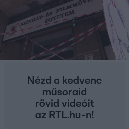
Nézd a kedvenc
műsoraid
rövid videóit
az RTL.hu-n!