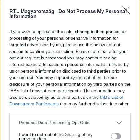
Nézd vissza a Híradó adásait az RTL+ felületén!
RTL Magyarország -
Do Not Process My Personal
Information
If you wish to opt-out of the sale, sharing to third parties, or
Itt állítsd be, hogy az RTL.hu az elsők között
processing of your personal or sensitive information for
legyen a Google-találatokban!
targeted advertising by us, please use the below opt-out
section to confirm your selection. Please note that after your
opt-out request is processed you may continue seeing
interest-based ads based on personal information utilized by
us or personal information disclosed to third parties prior to
your opt-out. You may separately opt-out of the further
disclosure of your personal information by third parties on the
IAB’s list of downstream participants. This information may
also be disclosed by us to third parties on the
IAB’s List of
Downstream Participants
that may further disclose it to other
third parties.
Please note that this website/app uses one or more Google
Personal Data Processing Opt Outs
Kövess minket, és értesülj a friss hírekről a
services and may gather and store information including but
Facebookon is!
not limited to your visit or usage behaviour. You may click to
I want to opt-out of the Sharing of my
personal data.