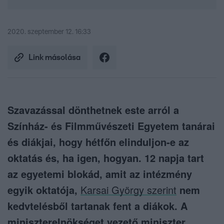
2020. szeptember 12. 16:33
Link másolása
Szavazással dönthetnek este arról a
Színház- és Filmművészeti Egyetem tanárai
és diákjai, hogy hétfőn elinduljon-e az
oktatás és, ha igen, hogyan. 12 napja tart
az egyetemi blokád, amit az intézmény
egyik oktatója,
Karsai György szerint
nem
kedvtelésből tartanak fent a diákok. A
miniszterelnökséget vezető miniszter