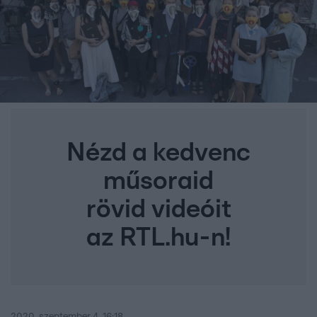
Nézd a kedvenc
műsoraid
rövid videóit
az RTL.hu-n!