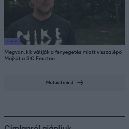
Fókusz
Megvan, kik váltják a fenyegetés miatt visszalépő
Majkát a SIC Feszten
Mutasd mind
Címlapról ajánljuk