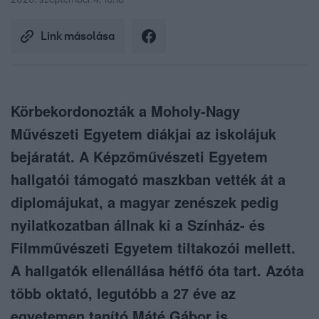
2020. szeptember 4. 16:18
Link másolása
Körbekordonozták a Moholy-Nagy
Művészeti Egyetem diákjai az iskolájuk
bejáratát. A Képzőművészeti Egyetem
hallgatói támogató maszkban vették át a
diplomájukat, a magyar zenészek pedig
nyilatkozatban állnak ki a Színház- és
Filmművészeti Egyetem tiltakozói mellett.
A hallgatók ellenállása hétfő óta tart. Azóta
több oktató, legutóbb a 27 éve az
egyetemen tanító Máté Gábor is