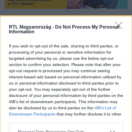
Nézd vissza a Híradó adásait az RTL+ felületén!
RTL Magyarország -
Do Not Process My Personal
Information
Itt állítsd be, hogy az RTL.hu az elsők között
If you wish to opt-out of the sale, sharing to third parties, or
legyen a Google-találatokban!
processing of your personal or sensitive information for
targeted advertising by us, please use the below opt-out
section to confirm your selection. Please note that after your
opt-out request is processed you may continue seeing
interest-based ads based on personal information utilized by
us or personal information disclosed to third parties prior to
your opt-out. You may separately opt-out of the further
disclosure of your personal information by third parties on the
IAB’s list of downstream participants. This information may
also be disclosed by us to third parties on the
IAB’s List of
Downstream Participants
that may further disclose it to other
third parties.
Kövess minket, és értesülj a friss hírekről a
Please note that this website/app uses one or more Google
Personal Data Processing Opt Outs