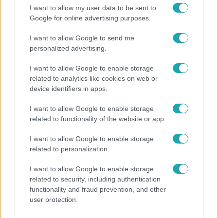
I want to allow my user data to be sent to
Népszerű
Google for online advertising purposes.
I want to allow Google to send me
personalized advertising.
7:02
I want to allow Google to enable storage
related to analytics like cookies on web or
device identifiers in apps.
I want to allow Google to enable storage
related to functionality of the website or app.
I want to allow Google to enable storage
related to personalization.
Reggeli
I want to allow Google to enable storage
19 évesen nyert modellversenyt Heidi Klum –
related to security, including authentication
szakértő elemzi a szupermodell évtizedes
functionality and fraud prevention, and other
átalakulását
user protection.