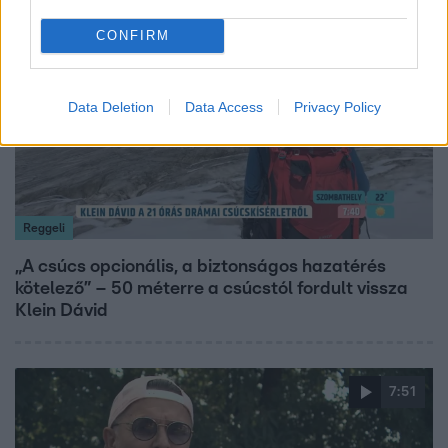
14:09
CONFIRM
Data Deletion
Data Access
Privacy Policy
Reggeli
„A csúcs opcionális, a biztonságos hazatérés
kötelező” – 50 méterre a csúcstól fordult vissza
Klein Dávid
7:51