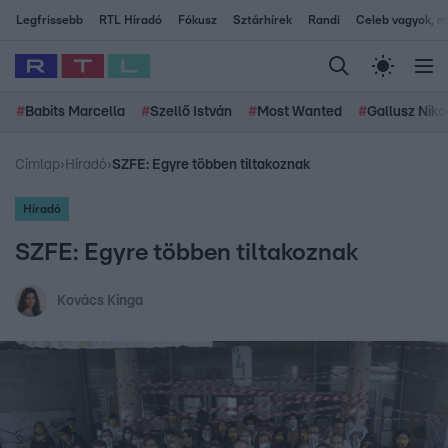
Legfrissebb
RTL Híradó
Fókusz
Sztárhírek
Randi
Celeb vagyok, me
#
Babits Marcella
#
Szellő István
#
Most Wanted
#
Gallusz Niko
Címlap
›
Híradó
›
SZFE: Egyre többen tiltakoznak
Híradó
SZFE: Egyre többen tiltakoznak
Kovács Kinga