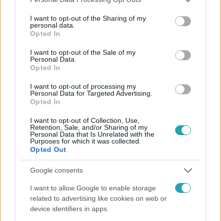
Facebookon is!
services and may gather and store information including but
not limited to your visit or usage behaviour. You may click to
I want to opt-out of the Sharing of my
personal data.
Követem
grant or deny consent to Google and its third-party tags to
Opted In
use your data for below specified purposes in below Google
consent section.
I want to opt-out of the Sale of my
Personal Data.
Opted In
I want to opt-out of processing my
Personal Data for Targeted Advertising.
#
HÍRADÓ
#
ADÁSRÉSZLETEK
#
SZFE
Opted In
#
SZÍNHÁZ ÉS FILMMŰVÉSZETI EGYETEM
#
TÜNTETÉS
I want to opt-out of Collection, Use,
Retention, Sale, and/or Sharing of my
#
KORDON
#
HALLGATÓK
#
VIDNYÁNSZKY ATTILA
Personal Data that Is Unrelated with the
Purposes for which it was collected.
#
RTL
Opted Out
Google consents
I want to allow Google to enable storage
related to advertising like cookies on web or
device identifiers in apps.