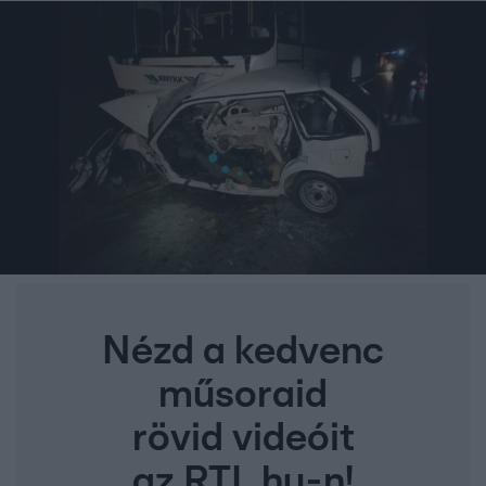
Nézd a kedvenc
műsoraid
rövid videóit
az RTL.hu-n!