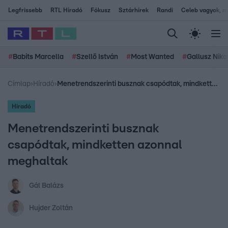
Legfrissebb
RTL Híradó
Fókusz
Sztárhírek
Randi
Celeb vagyok, me
#
Babits Marcella
#
Szellő István
#
Most Wanted
#
Gallusz Niko
Címlap
›
Híradó
›
Menetrendszerinti busznak csapódtak, mindketten azonnal meghaltak
Híradó
Menetrendszerinti busznak
csapódtak, mindketten azonnal
meghaltak
Gál Balázs
Hujder Zoltán