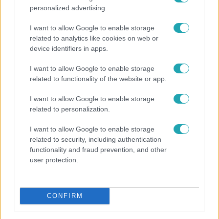
personalized advertising.
I want to allow Google to enable storage
related to analytics like cookies on web or
device identifiers in apps.
I want to allow Google to enable storage
related to functionality of the website or app.
Nagyvilág
I want to allow Google to enable storage
related to personalization.
A világ legidősebb asszonya dohányzott és bort
ivott – 122 évig élt
I want to allow Google to enable storage
related to security, including authentication
functionality and fraud prevention, and other
user protection.
CONFIRM