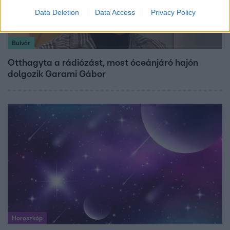
Data Deletion
Data Access
Privacy Policy
Bulvár
Otthagyta a rádiózást, most óceánjáró hajón
dolgozik Garami Gábor
Horoszkóp