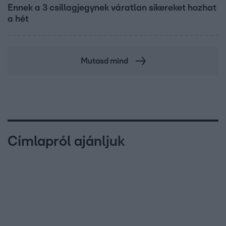
Ennek a 3 csillagjegynek váratlan sikereket hozhat
a hét
Mutasd mind
Címlapról ajánljuk