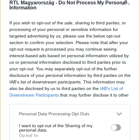
RTL Magyarország -
Do Not Process My Personal
Information
Nézd vissza a Híradó adásait az RTL+ felületén!
If you wish to opt-out of the sale, sharing to third parties, or
processing of your personal or sensitive information for
targeted advertising by us, please use the below opt-out
Itt állítsd be, hogy az RTL.hu az elsők között
section to confirm your selection. Please note that after your
legyen a Google-találatokban!
opt-out request is processed you may continue seeing
interest-based ads based on personal information utilized by
us or personal information disclosed to third parties prior to
your opt-out. You may separately opt-out of the further
disclosure of your personal information by third parties on the
IAB’s list of downstream participants. This information may
also be disclosed by us to third parties on the
IAB’s List of
Downstream Participants
that may further disclose it to other
third parties.
Please note that this website/app uses one or more Google
Personal Data Processing Opt Outs
services and may gather and store information including but
not limited to your visit or usage behaviour. You may click to
I want to opt-out of the Sharing of my
Kövess minket, és értesülj a friss hírekről a
personal data.
grant or deny consent to Google and its third-party tags to
Facebookon is!
Opted In
use your data for below specified purposes in below Google