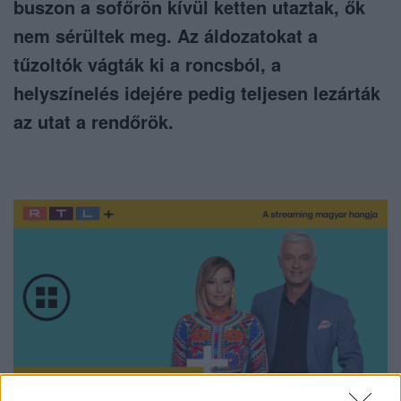
buszon a sofőrön kívül ketten utaztak, ők
nem sérültek meg. Az áldozatokat a
tűzoltók vágták ki a roncsból, a
helyszínelés idejére pedig teljesen lezárták
az utat a rendőrök.