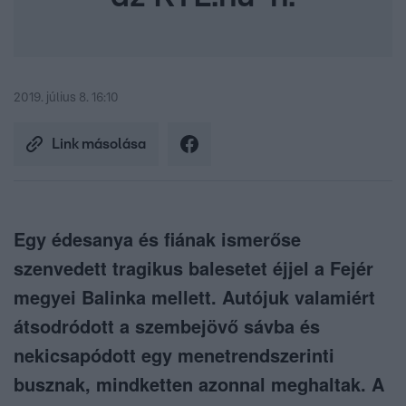
2019. július 8. 16:10
Link másolása
Egy édesanya és fiának ismerőse
szenvedett tragikus balesetet éjjel a Fejér
megyei Balinka mellett. Autójuk valamiért
átsodródott a szembejövő sávba és
nekicsapódott egy menetrendszerinti
busznak, mindketten azonnal meghaltak. A