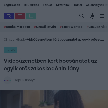
Legfrissebb
RTL Híradó
Fókusz
Sztárhírek
Randi
Celeb vagyok, me
#
Babits Marcella
#
Szellő István
#
Most Wanted
#
Gallusz Niko
Címlap
›
Híradó
›
​Videóüzenetben kért bocsánatot az egyik erőszakoskodó tinilány
Híradó
​Videóüzenetben kért bocsánatot az
egyik erőszakoskodó tinilány
Hajdú Orsolya