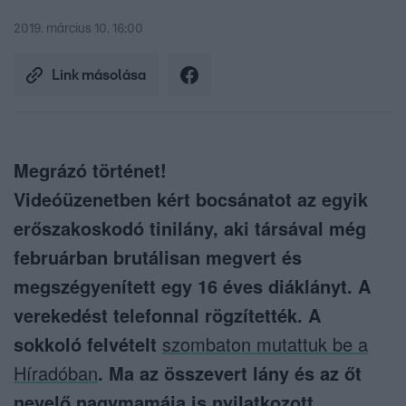
2019. március 10. 16:00
Link másolása
Megrázó történet!
Videóüzenetben kért bocsánatot az egyik
erőszakoskodó tinilány, aki társával még
februárban brutálisan megvert és
megszégyenített egy 16 éves diáklányt. A
verekedést telefonnal rögzítették. A
sokkoló felvételt
szombaton mutattuk be a
Híradóban
. Ma az összevert lány és az őt
nevelő nagymamája is nyilatkozott.