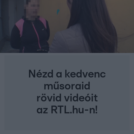
Nézd a kedvenc
műsoraid
rövid videóit
az RTL.hu-n!