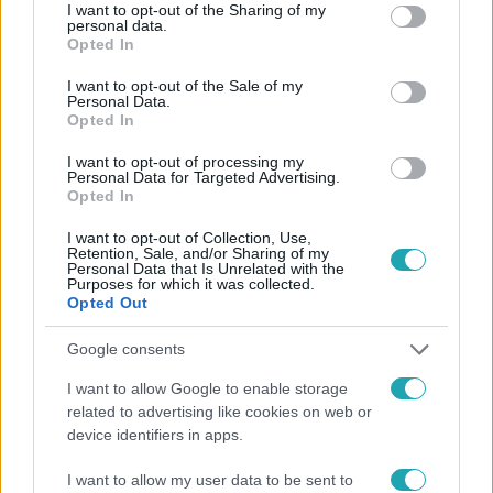
Facebookon is!
not limited to your visit or usage behaviour. You may click to
I want to opt-out of the Sharing of my
personal data.
grant or deny consent to Google and its third-party tags to
Opted In
use your data for below specified purposes in below Google
Követem
consent section.
I want to opt-out of the Sale of my
Personal Data.
Opted In
I want to opt-out of processing my
Personal Data for Targeted Advertising.
Opted In
#
HÍRADÓ
#
ELŐBBMINTAHÍRADÓBAN
#
MEGRÁZÓ
I want to opt-out of Collection, Use,
#
MEGALÁZTÁK
#
VIDEÓÜZENET
#
TINILÁNYOK
Retention, Sale, and/or Sharing of my
Personal Data that Is Unrelated with the
Purposes for which it was collected.
#
ERŐSZAK
Opted Out
Google consents
I want to allow Google to enable storage
related to advertising like cookies on web or
device identifiers in apps.
Népszerű
I want to allow my user data to be sent to