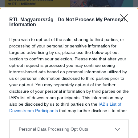
Nézd vissza a Híradó adásait az RTL+ felületén!
RTL Magyarország -
Do Not Process My Personal
Information
If you wish to opt-out of the sale, sharing to third parties, or
Itt állítsd be, hogy az RTL.hu az elsők között
processing of your personal or sensitive information for
legyen a Google-találatokban!
targeted advertising by us, please use the below opt-out
section to confirm your selection. Please note that after your
opt-out request is processed you may continue seeing
interest-based ads based on personal information utilized by
us or personal information disclosed to third parties prior to
your opt-out. You may separately opt-out of the further
disclosure of your personal information by third parties on the
IAB’s list of downstream participants. This information may
also be disclosed by us to third parties on the
IAB’s List of
Downstream Participants
that may further disclose it to other
third parties.
Please note that this website/app uses one or more Google
Personal Data Processing Opt Outs
Kövess minket, és értesülj a friss hírekről a
services and may gather and store information including but