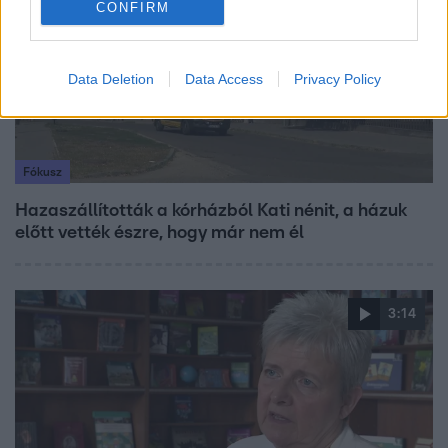
CONFIRM
Data Deletion
Data Access
Privacy Policy
Fókusz
Hazaszállították a kórházból Kati nénit, a házuk
előtt vették észre, hogy már nem él
3:14