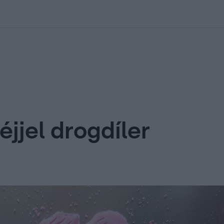
kolett
#
Időjárás
#
RTL műsor
#
Víz
#
Magyar Péter
#
Csillagjeg
éjjel drogdíler