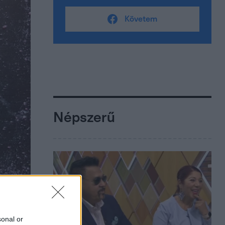
Követem
Népszerű
sonal or