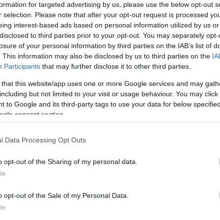
formation for targeted advertising by us, please use the below opt-out s
r selection. Please note that after your opt-out request is processed y
eing interest-based ads based on personal information utilized by us or
Link másolása
disclosed to third parties prior to your opt-out. You may separately opt-
losure of your personal information by third parties on the IAB’s list of
. This information may also be disclosed by us to third parties on the
IA
Participants
that may further disclose it to other third parties.
n, aki az ügyészség szerint drogot árult
 that this website/app uses one or more Google services and may gath
including but not limited to your visit or usage behaviour. You may click 
a pesterzsébeti temetőben dolgozott, a
 to Google and its third-party tags to use your data for below specifi
részét ott, az öltözőszekrényében találták
ogle consent section.
ogása óta börtönben van.
l Data Processing Opt Outs
o opt-out of the Sharing of my personal data.
In
o opt-out of the Sale of my Personal Data.
In