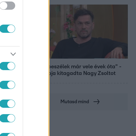
Bulvár
"Nem beszélek már vele évek óta" -
Édesapja kitagadta Nagy Zsoltot
Mutasd mind