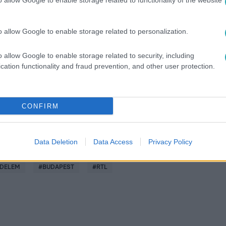
o allow Google to enable storage related to functionality of the website
o allow Google to enable storage related to personalization.
között legyen a Google-találatokban!
o allow Google to enable storage related to security, including
cation functionality and fraud prevention, and other user protection.
CONFIRM
Data Deletion
Data Access
Privacy Policy
EDELEM
#
BUDAPEST
#
RTL