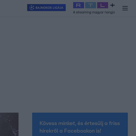
y
#
RTL+
#
Exek csatája 2026
#
Celeb vagyok, ments ki innen
#
H
Kövess minket, és értesülj a friss
hírekről a Facebookon is!