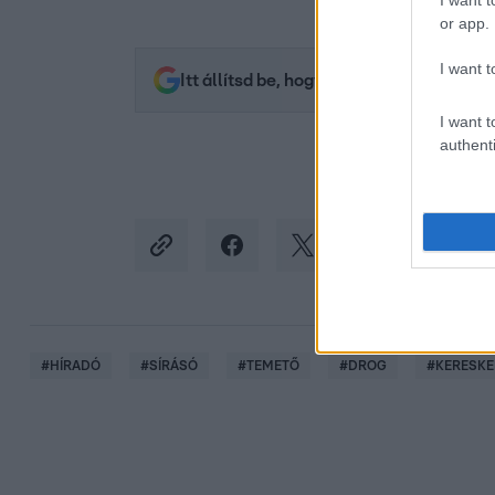
I want t
or app.
I want t
Itt állítsd be, hogy az RTL.hu az elsők 
I want t
authenti
#
HÍRADÓ
#
SÍRÁSÓ
#
TEMETŐ
#
DROG
#
KERESK