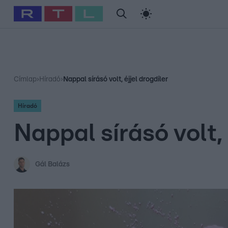
#
Babits Marcella
#
Szellő István
#
Most Wanted
#
Gallusz Ni
Címlap
›
Híradó
›
Nappal sírásó volt, éjjel drogdíler
Híradó
Nappal sírásó volt, 
Gál Balázs