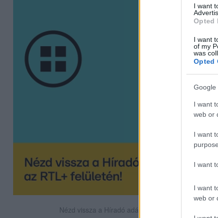
I want 
Advertis
Opted 
I want t
of my P
was col
Opted 
Google 
I want t
web or d
I want t
purpose
I want 
I want t
web or d
Nézd vissza a Híradó adásait az RTL+ felületén!