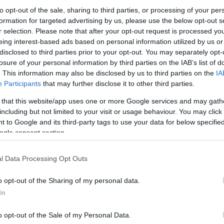
to opt-out of the sale, sharing to third parties, or processing of your per
formation for targeted advertising by us, please use the below opt-out s
r selection. Please note that after your opt-out request is processed y
Link másolása
eing interest-based ads based on personal information utilized by us or
disclosed to third parties prior to your opt-out. You may separately opt-
losure of your personal information by third parties on the IAB’s list of
. This information may also be disclosed by us to third parties on the
IA
zakosodott autóvadász egyesület szerint ez
Participants
that may further disclose it to other third parties.
 többségét rács mögé juttatta a rendőrség.
 that this website/app uses one or more Google services and may gath
including but not limited to your visit or usage behaviour. You may click 
 Budapesten lopják el a legtöbb autót, de a
 to Google and its third-party tags to use your data for below specifi
gyvárosokban is, ahol újabban 15-20 éves
ogle consent section.
t visznek el, melyeket szétbontanak és
l Data Processing Opt Outs
o opt-out of the Sharing of my personal data.
In
o opt-out of the Sale of my Personal Data.