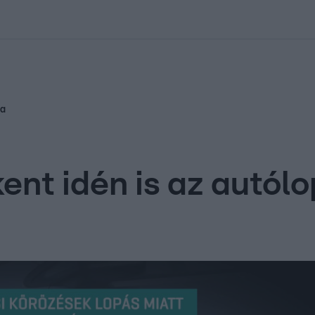
kolett
#
Időjárás
#
RTL műsor
#
Víz
#
Magyar Péter
#
Csillagjeg
ma
ent idén is az autó