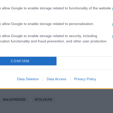
o allow Google to enable storage related to functionality of the website
o allow Google to enable storage related to personalization.
között legyen a Google-találatokban!
o allow Google to enable storage related to security, including
cation functionality and fraud prevention, and other user protection.
CONFIRM
Data Deletion
Data Access
Privacy Policy
#
ALKATRÉSZEK
#
TOLVAJOK