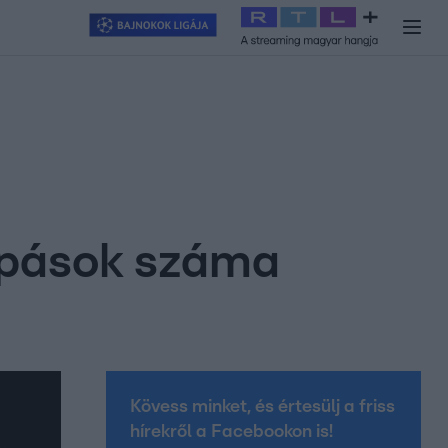
y
#
RTL+
#
Exek csatája 2026
#
Celeb vagyok, ments ki innen
#
H
lopások száma
Kövess minket, és értesülj a friss
hírekről a Facebookon is!