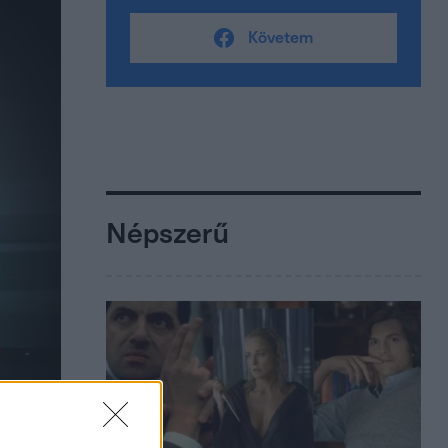
Követem
Népszerű