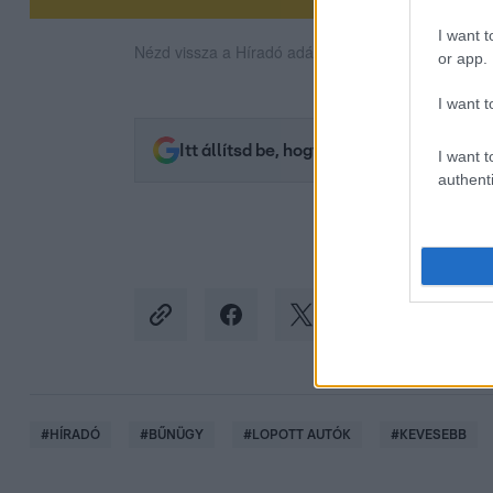
I want t
Nézd vissza a Híradó adásait az RTL+ felületén!
or app.
I want t
Itt állítsd be, hogy az RTL.hu az elsők 
I want t
authenti
#
HÍRADÓ
#
BŰNÜGY
#
LOPOTT AUTÓK
#
KEVESEBB