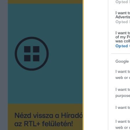
Opted 
I want 
Advertis
Opted 
I want t
of my P
was col
Opted 
Google 
I want t
web or d
I want t
purpose
I want 
I want t
web or d