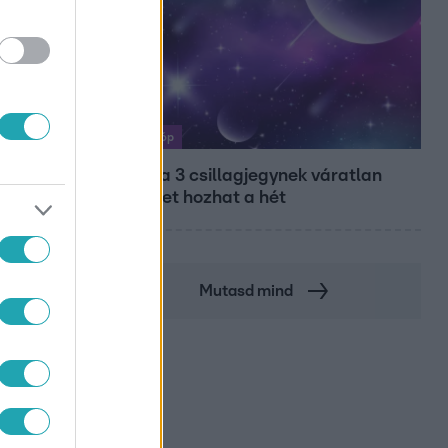
Horoszkóp
Ennek a 3 csillagjegynek váratlan
sikereket hozhat a hét
Mutasd mind