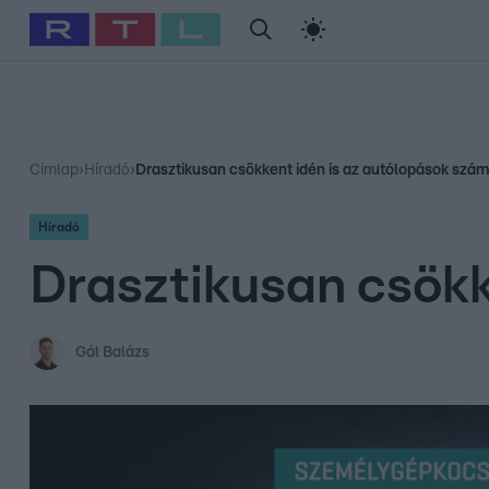
#
Babits Marcella
#
Szellő István
#
Most Wanted
#
Gallusz Ni
Címlap
›
Híradó
›
Drasztikusan csökkent idén is az autólopások szá
Híradó
Drasztikusan csökk
Gál Balázs