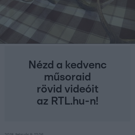
Nézd a kedvenc
műsoraid
rövid videóit
az RTL.hu-n!