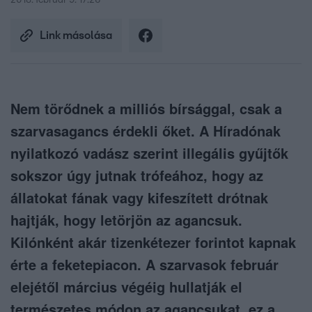
2018. február 9. 17:26
Link másolása
Nem törődnek a milliós bírsággal, csak a
szarvasagancs érdekli őket. A Híradónak
nyilatkozó vadász szerint illegális gyűjtők
sokszor úgy jutnak trófeához, hogy az
állatokat fának vagy kifeszített drótnak
hajtják, hogy letörjön az agancsuk.
Kilónként akár tizenkétezer forintot kapnak
érte a feketepiacon. A szarvasok február
elejétől március végéig hullatják el
természetes módon az agancsukat, ez a