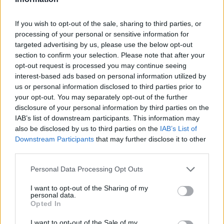
Itt állítsd be, hogy az RTL.hu az elsők között
legyen a Google-találatokban!
If you wish to opt-out of the sale, sharing to third parties, or
processing of your personal or sensitive information for
targeted advertising by us, please use the below opt-out
section to confirm your selection. Please note that after your
opt-out request is processed you may continue seeing
interest-based ads based on personal information utilized by
us or personal information disclosed to third parties prior to
your opt-out. You may separately opt-out of the further
disclosure of your personal information by third parties on the
IAB’s list of downstream participants. This information may
also be disclosed by us to third parties on the
IAB’s List of
Downstream Participants
that may further disclose it to other
Kövess minket, és értesülj a friss hírekről a
third parties.
Facebookon is!
Please note that this website/app uses one or more Google
Personal Data Processing Opt Outs
services and may gather and store information including but
not limited to your visit or usage behaviour. You may click to
I want to opt-out of the Sharing of my
Követem
personal data.
grant or deny consent to Google and its third-party tags to
Opted In
use your data for below specified purposes in below Google
consent section.
I want to opt-out of the Sale of my