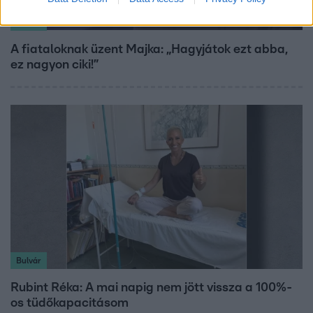
Bulvár
A fiataloknak üzent Majka: „Hagyjátok ezt abba,
ez nagyon ciki!”
Bulvár
Rubint Réka: A mai napig nem jött vissza a 100%-
os tüdőkapacitásom