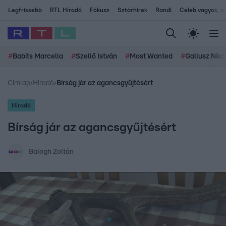
Legfrissebb
RTL Híradó
Fókusz
Sztárhírek
Randi
Celeb vagyok, me
#
Babits Marcella
#
Szellő István
#
Most Wanted
#
Gallusz Niko
Címlap
›
Híradó
›
Bírság jár az agancsgyűjtésért
Híradó
Bírság jár az agancsgyűjtésért
Balogh Zoltán