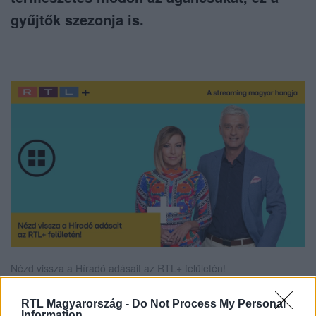
gyűjtők szezonja is.
Nézd vissza a Híradó adásait az RTL+ felületén!
RTL Magyarország -
Do Not Process My Personal
Information