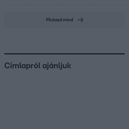
Mutasd mind
Címlapról ajánljuk