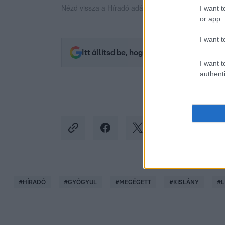
Nézd vissza a Híradó adásait az RTL+ felületén!
I want t
or app.
I want t
Itt állítsd be, hogy az RTL.hu az elsők 
I want t
authenti
#
HÍRADÓ
#
GYÓGYUL
#
MEGÉGETT
#
KISLÁNY
#
L