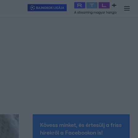
y
#
RTL+
#
Exek csatája 2026
#
Celeb vagyok, ments ki innen
#
H
Kövess minket, és értesülj a friss
hírekről a Facebookon is!