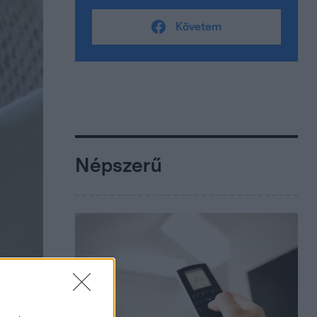
Követem
Népszerű