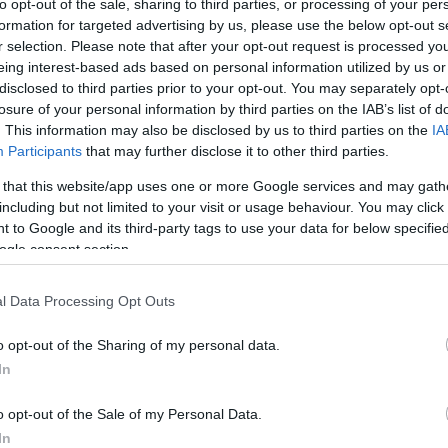
to opt-out of the sale, sharing to third parties, or processing of your per
formation for targeted advertising by us, please use the below opt-out s
r selection. Please note that after your opt-out request is processed y
Link másolása
eing interest-based ads based on personal information utilized by us or
disclosed to third parties prior to your opt-out. You may separately opt-
losure of your personal information by third parties on the IAB’s list of
. This information may also be disclosed by us to third parties on the
IA
Participants
that may further disclose it to other third parties.
a megégett három hete, amikor véletlenül
 that this website/app uses one or more Google services and may gath
st a tűzhelyről. Szülei azonnal mentőt
including but not limited to your visit or usage behaviour. You may click 
házba szállították, életveszélyes
 to Google and its third-party tags to use your data for below specifi
ogle consent section.
 műtéten van túl, és már mosolyogni is tud,
elevenítette fel a történteket.
l Data Processing Opt Outs
o opt-out of the Sharing of my personal data.
In
o opt-out of the Sale of my Personal Data.
In