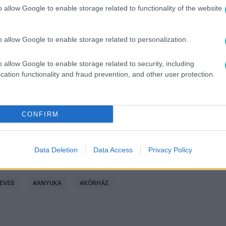
o allow Google to enable storage related to functionality of the website
o allow Google to enable storage related to personalization.
között legyen a Google-találatokban!
o allow Google to enable storage related to security, including
cation functionality and fraud prevention, and other user protection.
CONFIRM
Data Deletion
Data Access
Privacy Policy
EVES
#
ANYUKA
#
KÓRHÁZ