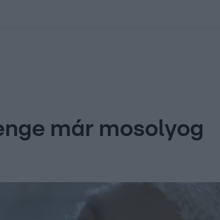
kolett
#
Időjárás
#
RTL műsor
#
Víz
#
Magyar Péter
#
Csillagjeg
enge már mosolyog