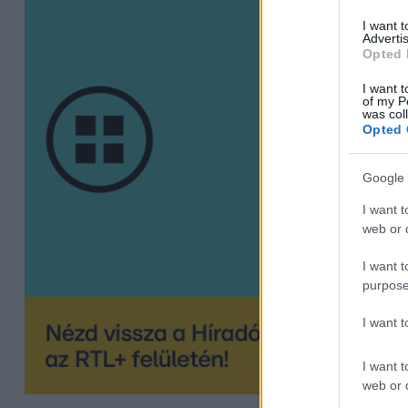
I want 
Advertis
Opted 
I want t
of my P
was col
Opted 
Google 
I want t
web or d
I want t
purpose
I want 
I want t
web or d