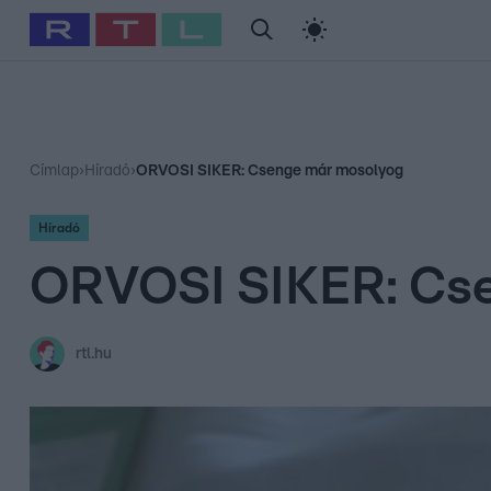
#
Babits Marcella
#
Szellő István
#
Most Wanted
#
Gallusz Ni
Címlap
›
Híradó
›
ORVOSI SIKER: Csenge már mosolyog
Híradó
ORVOSI SIKER: Cs
rtl.hu