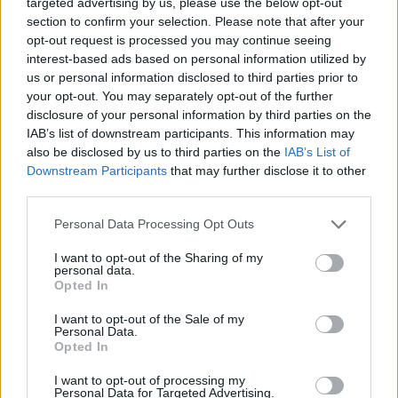
targeted advertising by us, please use the below opt-out
section to confirm your selection. Please note that after your
opt-out request is processed you may continue seeing
interest-based ads based on personal information utilized by
us or personal information disclosed to third parties prior to
your opt-out. You may separately opt-out of the further
disclosure of your personal information by third parties on the
IAB’s list of downstream participants. This information may
Kövess minket, és értesülj a friss hírekről a
also be disclosed by us to third parties on the
IAB’s List of
Downstream Participants
that may further disclose it to other
Facebookon is!
third parties.
Please note that this website/app uses one or more Google
Követem
Personal Data Processing Opt Outs
services and may gather and store information including but
not limited to your visit or usage behaviour. You may click to
I want to opt-out of the Sharing of my
personal data.
grant or deny consent to Google and its third-party tags to
Opted In
use your data for below specified purposes in below Google
consent section.
I want to opt-out of the Sale of my
Personal Data.
#
HÍRADÓ
#
BELÜGYMINISZTÉRIUM
#
UTALÁS
Opted In
#
MILLIÁRD
I want to opt-out of processing my
Personal Data for Targeted Advertising.