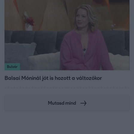
Bulvár
Balsai Móninál jót is hozott a változókor
Mutasd mind