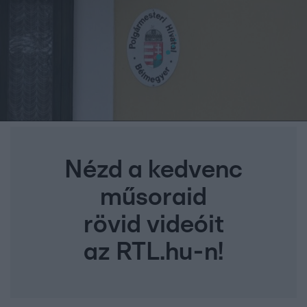
Nézd a kedvenc
műsoraid
rövid videóit
az RTL.hu-n!