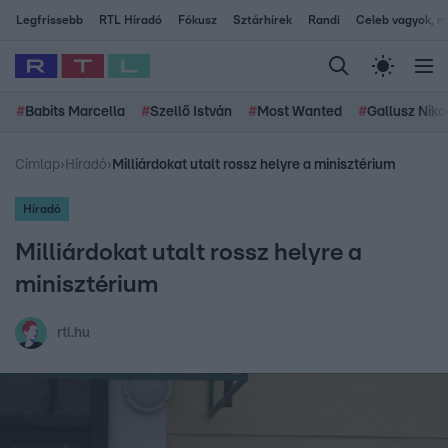
Legfrissebb
RTL Híradó
Fókusz
Sztárhírek
Randi
Celeb vagyok, me
#
Babits Marcella
#
Szellő István
#
Most Wanted
#
Gallusz Niko
Címlap
›
Híradó
›
Milliárdokat utalt rossz helyre a minisztérium
Híradó
Milliárdokat utalt rossz helyre a
minisztérium
rtl.hu