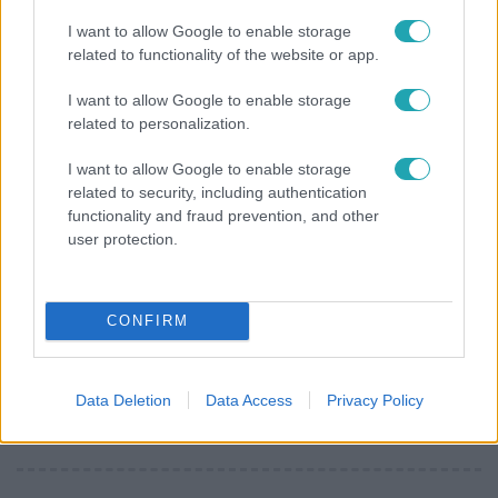
Videón, ahogy átúszik a Dunán a Kossuth térre
I want to allow Google to enable storage
tévedt vaddisznó
related to functionality of the website or app.
I want to allow Google to enable storage
related to personalization.
I want to allow Google to enable storage
related to security, including authentication
functionality and fraud prevention, and other
user protection.
CONFIRM
Kultúra
Data Deletion
Data Access
Privacy Policy
Hosszú Katinka a dokumentumfilmjében Shane
Tusupról: A medencében minden működött