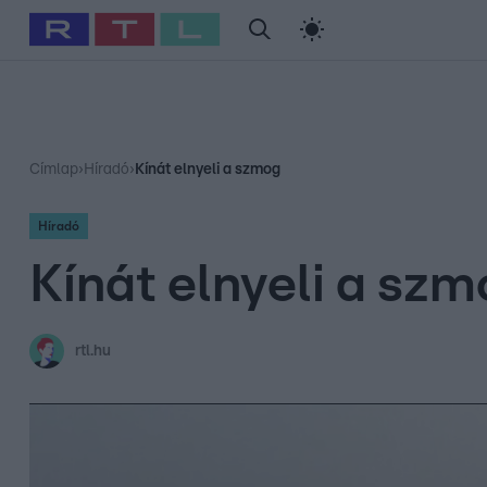
#
Babits Marcella
#
Szellő István
#
Most Wanted
#
Gallusz Ni
Címlap
›
Híradó
›
Kínát elnyeli a szmog
Híradó
Kínát elnyeli a sz
rtl.hu