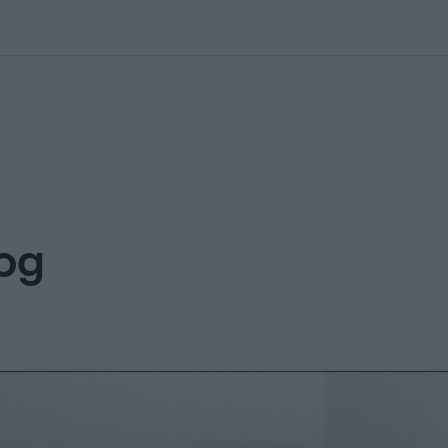
kolett
#
Időjárás
#
RTL műsor
#
Víz
#
Magyar Péter
#
Csillagjeg
mog