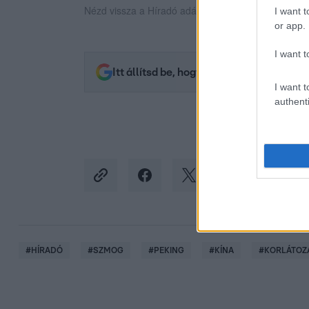
Nézd vissza a Híradó adásait az RTL+ felületén!
I want t
or app.
I want t
Itt állítsd be, hogy az RTL.hu az elsők 
I want t
authenti
#
HÍRADÓ
#
SZMOG
#
PEKING
#
KÍNA
#
KORLÁTOZ