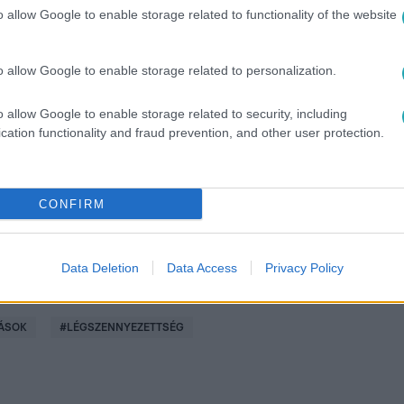
o allow Google to enable storage related to functionality of the website
o allow Google to enable storage related to personalization.
között legyen a Google-találatokban!
o allow Google to enable storage related to security, including
cation functionality and fraud prevention, and other user protection.
CONFIRM
Data Deletion
Data Access
Privacy Policy
ÁSOK
#
LÉGSZENNYEZETTSÉG