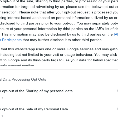
to opt-out of the sale, sharing to third parties, or processing of your per
formation for targeted advertising by us, please use the below opt-out s
r selection. Please note that after your opt-out request is processed y
Link másolása
eing interest-based ads based on personal information utilized by us or
disclosed to third parties prior to your opt-out. You may separately opt-
losure of your personal information by third parties on the IAB’s list of
. This information may also be disclosed by us to third parties on the
IA
Participants
that may further disclose it to other third parties.
 Pekingben a szmog miatt, mert szinte
 that this website/app uses one or more Google services and may gath
n. Lassan egész Kínát megbénítja a sűrű
including but not limited to your visit or usage behaviour. You may click 
üzemet állítottak le, és korlátozzák az
 to Google and its third-party tags to use your data for below specifi
ogle consent section.
ezettsége így is több mint húszszorosa a
l Data Processing Opt Outs
o opt-out of the Sharing of my personal data.
In
o opt-out of the Sale of my Personal Data.
In