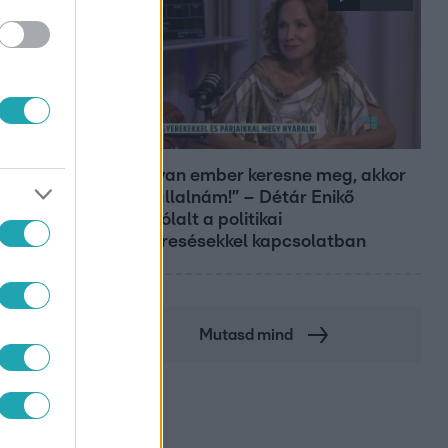
Reggeli
„Ha olyan ember keresne meg, akkor
sem vállalnám!” – Détár Enikő
megszólalt a politikai
megkeresésekkel kapcsolatban
Mutasd mind