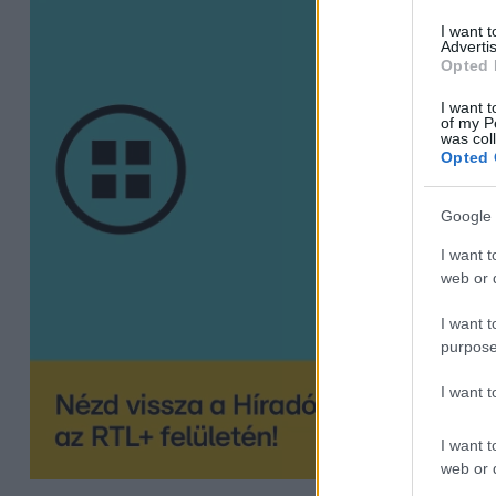
I want 
Advertis
Opted 
I want t
of my P
was col
Opted 
Google 
I want t
web or d
I want t
purpose
I want 
I want t
web or d