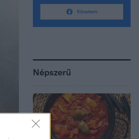
Követem
Népszerű