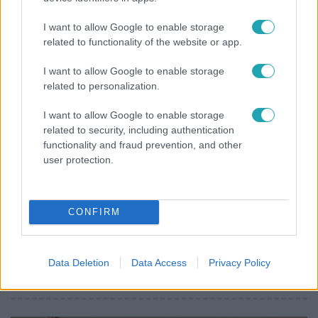
Már nagymama, de a fiai is kész férfiak: friss fotón
I want to allow Google to enable storage
Szandi fiai
related to functionality of the website or app.
I want to allow Google to enable storage
related to personalization.
I want to allow Google to enable storage
related to security, including authentication
functionality and fraud prevention, and other
user protection.
CONFIRM
Bulvár
A fiataloknak üzent Majka: „Hagyjátok ezt abba,
Data Deletion
Data Access
Privacy Policy
ez nagyon ciki!”