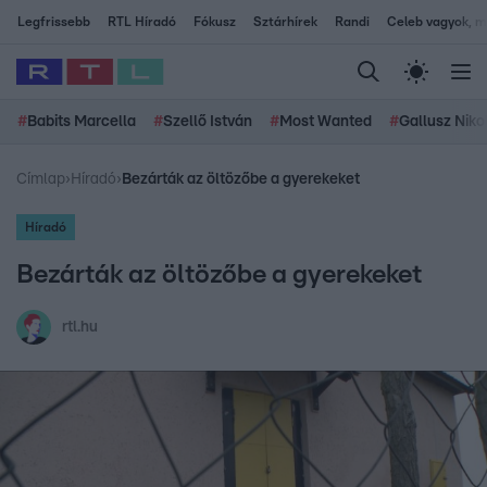
Legfrissebb
RTL Híradó
Fókusz
Sztárhírek
Randi
Celeb vagyok, me
#
Babits Marcella
#
Szellő István
#
Most Wanted
#
Gallusz Niko
Címlap
›
Híradó
›
Bezárták az öltözőbe a gyerekeket
Híradó
Bezárták az öltözőbe a gyerekeket
rtl.hu