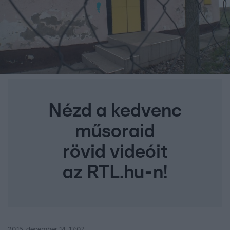
Nézd a kedvenc
műsoraid
rövid videóit
az RTL.hu-n!