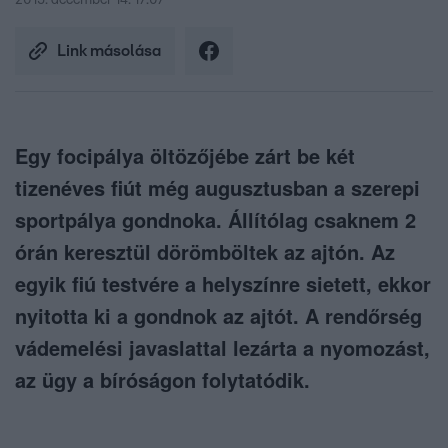
2015. december 14. 17:07
Link másolása
Egy focipálya öltözőjébe zárt be két
tizenéves fiút még augusztusban a szerepi
sportpálya gondnoka. Állítólag csaknem 2
órán keresztül dörömböltek az ajtón. Az
egyik fiú testvére a helyszínre sietett, ekkor
nyitotta ki a gondnok az ajtót. A rendőrség
vádemelési javaslattal lezárta a nyomozást,
az ügy a bíróságon folytatódik.