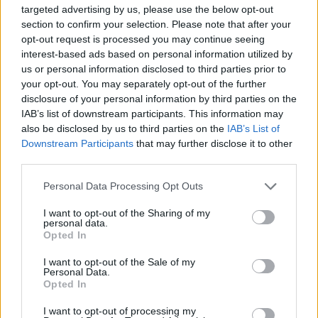
targeted advertising by us, please use the below opt-out
section to confirm your selection. Please note that after your
opt-out request is processed you may continue seeing
interest-based ads based on personal information utilized by
us or personal information disclosed to third parties prior to
your opt-out. You may separately opt-out of the further
disclosure of your personal information by third parties on the
IAB’s list of downstream participants. This information may
also be disclosed by us to third parties on the
IAB’s List of
Kövess minket, és értesülj a friss hírekről a
Downstream Participants
that may further disclose it to other
third parties.
Facebookon is!
Please note that this website/app uses one or more Google
Personal Data Processing Opt Outs
services and may gather and store information including but
Követem
not limited to your visit or usage behaviour. You may click to
I want to opt-out of the Sharing of my
personal data.
grant or deny consent to Google and its third-party tags to
Opted In
use your data for below specified purposes in below Google
consent section.
I want to opt-out of the Sale of my
Personal Data.
Opted In
#
HÍRADÓ
#
BEZÁRTA
#
GYEREKEK
#
ÖLTÖZŐ
I want to opt-out of processing my