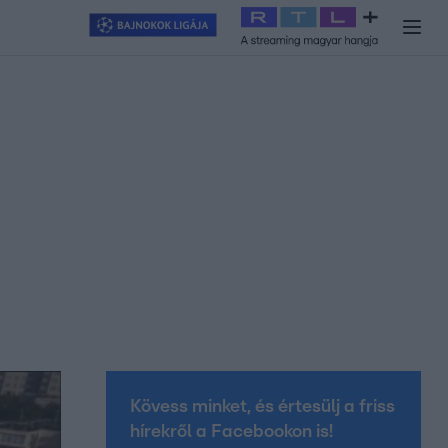
y
#
RTL+
#
Exek csatája 2026
#
Celeb vagyok, ments ki innen
#
H
Kövess minket, és értesülj a friss
hírekről a Facebookon is!