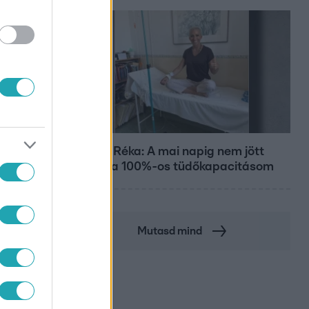
Bulvár
Rubint Réka: A mai napig nem jött
vissza a 100%-os tüdőkapacitásom
Mutasd mind