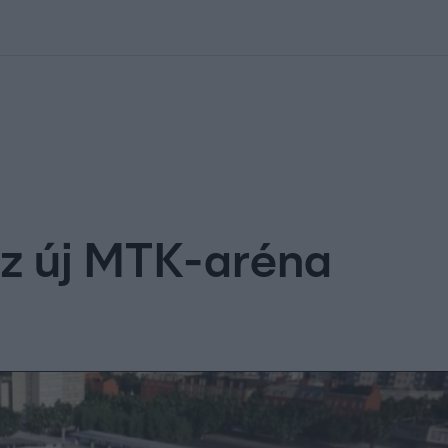
kolett
#
Időjárás
#
RTL műsor
#
Víz
#
Magyar Péter
#
Csillagjeg
az új MTK-aréna