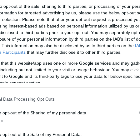
to opt-out of the sale, sharing to third parties, or processing of your per
formation for targeted advertising by us, please use the below opt-out s
r selection. Please note that after your opt-out request is processed y
Link másolása
eing interest-based ads based on personal information utilized by us or
disclosed to third parties prior to your opt-out. You may separately opt-
losure of your personal information by third parties on the IAB’s list of
. This information may also be disclosed by us to third parties on the
IA
nzből építik meg a Hidegkuti Nándor
Participants
that may further disclose it to other third parties.
ztes konzorcium egyik tajga dolgozott a
 that this website/app uses one or more Google services and may gath
including but not limited to your visit or usage behaviour. You may click 
tsch Tamás, az MTK elnöke azt mondja, ők
 to Google and its third-party tags to use your data for below specifi
latot a stadionra. A Demokratikus Koalíció
ogle consent section.
i vezetése egy, a miniszterelnök vejével
l Data Processing Opt Outs
atott állami megbízatáshoz.
o opt-out of the Sharing of my personal data.
In
o opt-out of the Sale of my Personal Data.