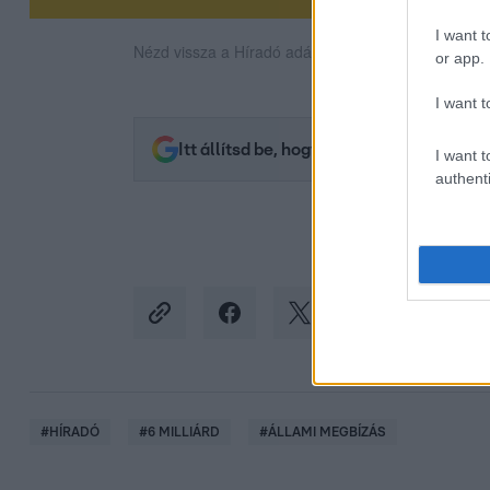
I want t
Nézd vissza a Híradó adásait az RTL+ felületén!
or app.
I want t
Itt állítsd be, hogy az RTL.hu az elsők 
I want t
authenti
#
HÍRADÓ
#
6 MILLIÁRD
#
ÁLLAMI MEGBÍZÁS