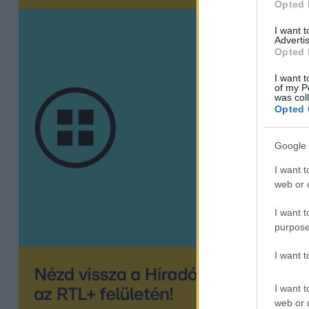
Opted 
I want 
Advertis
Opted 
I want t
of my P
was col
Opted 
Google 
I want t
web or d
I want t
purpose
I want 
I want t
web or d