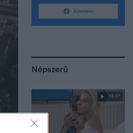
Követem
Népszerű
13:37