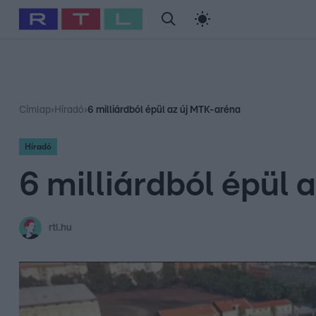
#
Babits Marcella
#
Szellő István
#
Most Wanted
#
Gallusz Ni
Címlap
›
Híradó
›
6 milliárdból épül az új MTK-aréna
Híradó
6 milliárdból épül 
rtl.hu