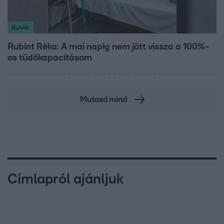
Bulvár
Rubint Réka: A mai napig nem jött vissza a 100%-
os tüdőkapacitásom
Mutasd mind
Címlapról ajánljuk