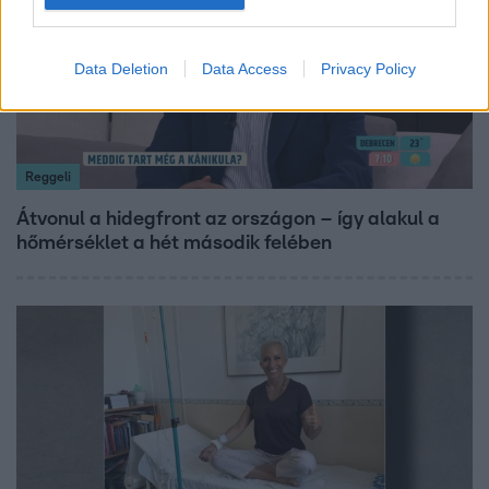
Data Deletion
Data Access
Privacy Policy
Reggeli
Átvonul a hidegfront az országon – így alakul a
hőmérséklet a hét második felében