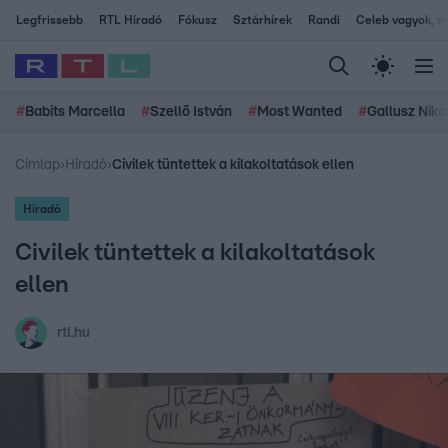
Legfrissebb
RTL Híradó
Fókusz
Sztárhírek
Randi
Celeb vagyok, me
#
Babits Marcella
#
Szellő István
#
Most Wanted
#
Gallusz Niko
Címlap
›
Híradó
›
Civilek tüntettek a kilakoltatások ellen
Híradó
Civilek tüntettek a kilakoltatások
ellen
rtl.hu