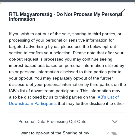
Nézd vissza a Híradó adásait az RTL+ felületén!
RTL Magyarország -
Do Not Process My Personal
Information
If you wish to opt-out of the sale, sharing to third parties, or
Itt állítsd be, hogy az RTL.hu az elsők között
legyen a Google-találatokban!
processing of your personal or sensitive information for
targeted advertising by us, please use the below opt-out
section to confirm your selection. Please note that after your
opt-out request is processed you may continue seeing
interest-based ads based on personal information utilized by
us or personal information disclosed to third parties prior to
your opt-out. You may separately opt-out of the further
disclosure of your personal information by third parties on the
IAB’s list of downstream participants. This information may
also be disclosed by us to third parties on the
IAB’s List of
Downstream Participants
that may further disclose it to other
third parties.
Kövess minket, és értesülj a friss hírekről a
Please note that this website/app uses one or more Google
Personal Data Processing Opt Outs
Facebookon is!
services and may gather and store information including but
not limited to your visit or usage behaviour. You may click to
I want to opt-out of the Sharing of my