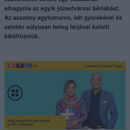
elhagynia az egyik józsefvárosi bérlakást.
Az asszony agytumoros, két gyerekével és
szintén súlyosan beteg férjével kellett
kiköltözniük.