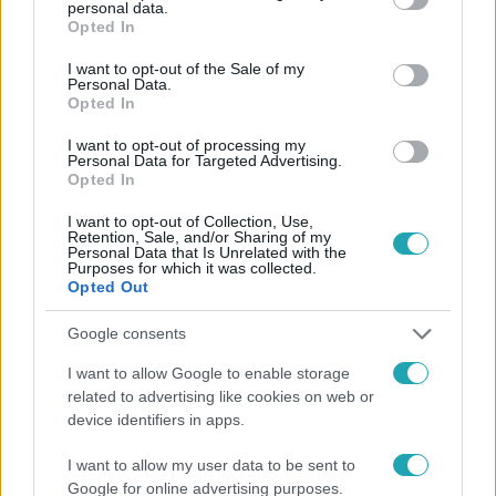
personal data.
grant or deny consent to Google and its third-party tags to
Opted In
Követem
use your data for below specified purposes in below Google
consent section.
I want to opt-out of the Sale of my
Personal Data.
Opted In
I want to opt-out of processing my
Personal Data for Targeted Advertising.
#
HÍRADÓ
#
TÜNTETÉS
#
DEMONSTÁRCIÓ
Opted In
#
KILAKOLTATÁS
#
VIII. KERÜLET
I want to opt-out of Collection, Use,
Retention, Sale, and/or Sharing of my
Personal Data that Is Unrelated with the
#
LAKHATÁSI SZEGÉNYSÉG
Purposes for which it was collected.
Opted Out
Google consents
I want to allow Google to enable storage
related to advertising like cookies on web or
device identifiers in apps.
Népszerű
I want to allow my user data to be sent to
Google for online advertising purposes.