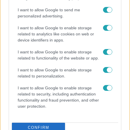
I want to allow Google to send me
3:14
personalized advertising.
I want to allow Google to enable storage
related to analytics like cookies on web or
device identifiers in apps.
I want to allow Google to enable storage
related to functionality of the website or app.
I want to allow Google to enable storage
Híradó
related to personalization.
Lannert Judit az RTL-nek: Maradnak a
I want to allow Google to enable storage
tankerületek és a Klebelsberg Központ, de
related to security, including authentication
átalakítják őket
functionality and fraud prevention, and other
user protection.
6:12
CONFIRM