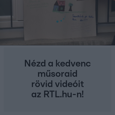
Nézd a kedvenc
műsoraid
rövid videóit
az RTL.hu-n!