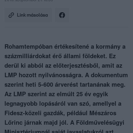
2015. szeptember 21. 16:55
Link másolása
Rohamtempóban értékesítené a kormány a
százmilliárdokat érő állami földeket. Ez
derül ki abból az előterjesztésből, amit az
LMP hozott nyilvánosságra. A dokumentum
szerint heti 5-600 árverést tartanának meg.
Az LMP szerint az elmúlt 25 év egyik
legnagyobb lopásáról van szó, amellyel a
Fidesz-közeli gazdák, például Mészáros
Lőrinc járnak majd jól. A Földművelésügyi
Minisztériumnál saját javaslatukról azt