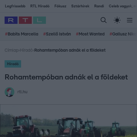
Legfrissebb
RTL Híradó
Fókusz
Sztárhírek
Randi
Celeb vagyok, me
#
Babits Marcella
#
Szellő István
#
Most Wanted
#
Gallusz Niko
Címlap
›
Híradó
›
Rohamtempóban adnák el a földeket
Híradó
Rohamtempóban adnák el a földeket
rtl.hu