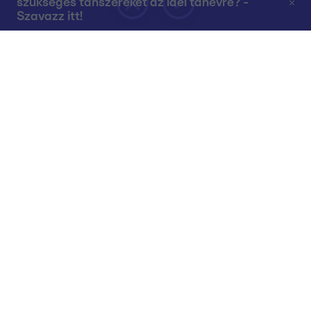
szükséges tanszereket az idei tanévre? -
Szavazz itt!
Rólunk
Teljes adások az RTL+-on
Műsorújság