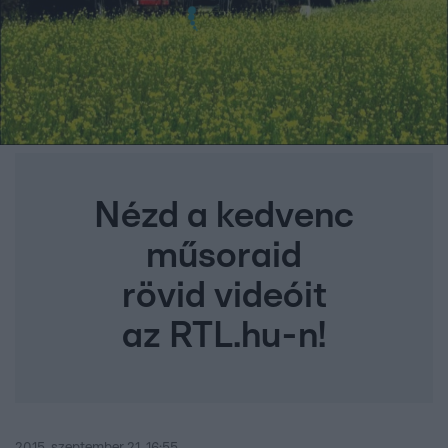
Nézd a kedvenc
műsoraid
rövid videóit
az RTL.hu-n!