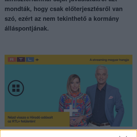
mondták, hogy csak előterjesztésről van
szó, ezért az nem tekinthető a kormány
álláspontjának.
Nézd vissza a Híradó adásait az RTL+ felületén!