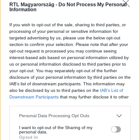
RTL Magyarország -
Do Not Process My Personal
Information
If you wish to opt-out of the sale, sharing to third parties, or
Itt állítsd be, hogy az RTL.hu az elsők között
processing of your personal or sensitive information for
legyen a Google-találatokban!
targeted advertising by us, please use the below opt-out
section to confirm your selection. Please note that after your
opt-out request is processed you may continue seeing
interest-based ads based on personal information utilized by
us or personal information disclosed to third parties prior to
your opt-out. You may separately opt-out of the further
disclosure of your personal information by third parties on the
IAB’s list of downstream participants. This information may
also be disclosed by us to third parties on the
IAB’s List of
Downstream Participants
that may further disclose it to other
third parties.
Kövess minket, és értesülj a friss hírekről a
Please note that this website/app uses one or more Google
Personal Data Processing Opt Outs
Facebookon is!
services and may gather and store information including but
not limited to your visit or usage behaviour. You may click to
I want to opt-out of the Sharing of my
personal data.
grant or deny consent to Google and its third-party tags to
Opted In
Követem