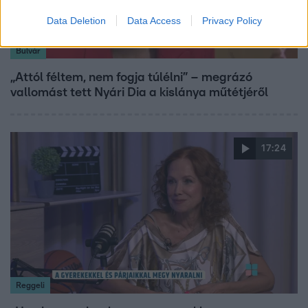
Data Deletion
Data Access
Privacy Policy
Bulvár
„Attól féltem, nem fogja túlélni” – megrázó
vallomást tett Nyári Dia a kislánya műtétjéről
17:24
Reggeli