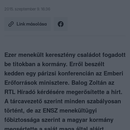
2015. szeptember 9. 16:36
Link másolása
Ezer menekült keresztény családot fogadott
be titokban a kormány. Erről beszélt
kedden egy párizsi konferencián az Emberi
Erőforrások minisztere. Balog Zoltán az
RTL Híradó kérdésére megerősítette a hírt.
A tárcavezető szerint minden szabályosan
történt, de az ENSZ menekültügyi
főbiztossága szerint a magyar kormány
megsértette a saját maga által aláírt