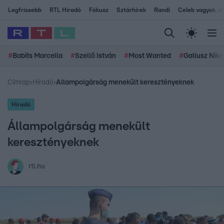
Legfrissebb
RTL Híradó
Fókusz
Sztárhírek
Randi
Celeb vagyok, me
#
Babits Marcella
#
Szellő István
#
Most Wanted
#
Gallusz Niko
Címlap
›
Híradó
›
Állampolgárság menekült keresztényeknek
Híradó
Állampolgárság menekült
keresztényeknek
rtl.hu