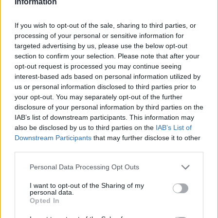
Information
Itt állítsd be, hogy az RTL.hu az elsők között
If you wish to opt-out of the sale, sharing to third parties, or
legyen a Google-találatokban!
processing of your personal or sensitive information for
targeted advertising by us, please use the below opt-out
section to confirm your selection. Please note that after your
opt-out request is processed you may continue seeing
interest-based ads based on personal information utilized by
us or personal information disclosed to third parties prior to
your opt-out. You may separately opt-out of the further
disclosure of your personal information by third parties on the
IAB’s list of downstream participants. This information may
also be disclosed by us to third parties on the
IAB’s List of
Downstream Participants
that may further disclose it to other
third parties.
Kövess minket, és értesülj a friss hírekről a
Please note that this website/app uses one or more Google
Personal Data Processing Opt Outs
Facebookon is!
services and may gather and store information including but
not limited to your visit or usage behaviour. You may click to
I want to opt-out of the Sharing of my
personal data.
grant or deny consent to Google and its third-party tags to
Követem
Opted In
use your data for below specified purposes in below Google
consent section.