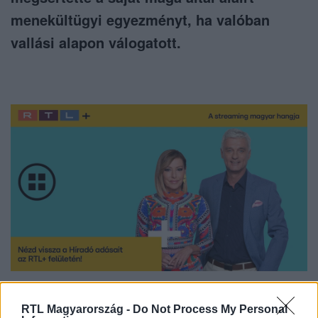
menekültügyi egyezményt, ha valóban
vallási alapon válogatott.
Nézd vissza a Híradó adásait az RTL+ felületén!
RTL Magyarország -
Do Not Process My Personal