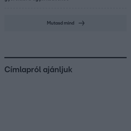
Mutasd mind
Címlapról ajánljuk