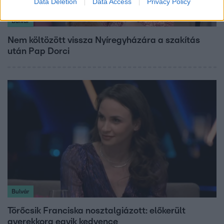
Data Deletion
Data Access
Privacy Policy
Bulvár
Nem költözött vissza Nyíregyházára a szakítás
után Pap Dorci
Bulvár
Törőcsik Franciska nosztalgiázott: előkerült
gyerekkora egyik kedvence