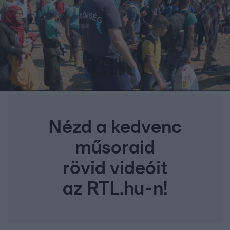
Nézd a kedvenc
műsoraid
rövid videóit
az RTL.hu-n!