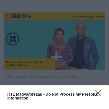
Nézd vissza a Híradó adásait az RTL+ felületén!
RTL Magyarország -
Do Not Process My Personal
Itt állítsd be, hogy az RTL.hu az elsők között
Information
legyen a Google-találatokban!