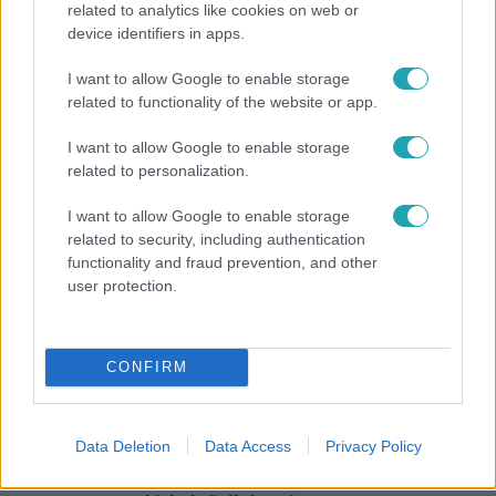
related to analytics like cookies on web or
device identifiers in apps.
Horoszkóp
I want to allow Google to enable storage
Hullócsillagok idején ez vár rád a csillagjegyed
related to functionality of the website or app.
alapján
I want to allow Google to enable storage
related to personalization.
I want to allow Google to enable storage
related to security, including authentication
functionality and fraud prevention, and other
user protection.
CONFIRM
Bulvár
Data Deletion
Data Access
Privacy Policy
Bódi Guszti és Margó büszkén jelentették be: