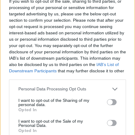
If you wish to opt-out of the sale, sharing to third parties, or
processing of your personal or sensitive information for
targeted advertising by us, please use the below opt-out
section to confirm your selection. Please note that after your
opt-out request is processed you may continue seeing
interest-based ads based on personal information utilized by
us or personal information disclosed to third parties prior to
your opt-out. You may separately opt-out of the further
disclosure of your personal information by third parties on the
IAB’s list of downstream participants. This information may
also be disclosed by us to third parties on the
IAB’s List of
Kövess minket, és értesülj a friss hírekről a
Downstream Participants
that may further disclose it to other
third parties.
Facebookon is!
Please note that this website/app uses one or more Google
Personal Data Processing Opt Outs
services and may gather and store information including but
Követem
not limited to your visit or usage behaviour. You may click to
I want to opt-out of the Sharing of my
personal data.
grant or deny consent to Google and its third-party tags to
Opted In
use your data for below specified purposes in below Google
consent section.
I want to opt-out of the Sale of my
Personal Data.
Opted In
#
HÍRADÓ
#
FUTÓVERSENY
#
HIMALÁJA