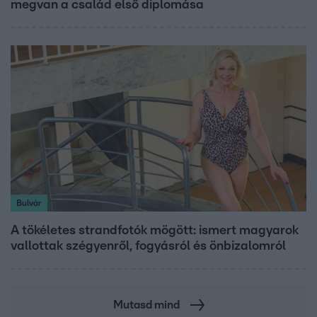
megvan a család első diplomása
Bulvár
A tökéletes strandfotók mögött: ismert magyarok
vallottak szégyenről, fogyásról és önbizalomról
Mutasd mind