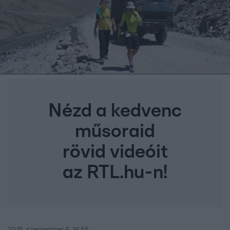
Nézd a kedvenc
műsoraid
rövid videóit
az RTL.hu-n!