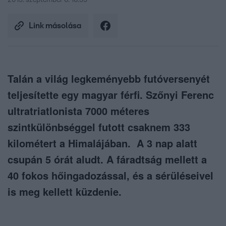
2015. szeptember 6. 16:55
Link másolása
Talán a világ legkeményebb futóversenyét
teljesítette egy magyar férfi. Szőnyi Ferenc
ultratriatlonista 7000 méteres
szintkülönbséggel futott csaknem 333
kilométert a Himalájában. A 3 nap alatt
csupán 5 órát aludt. A fáradtság mellett a
40 fokos hőingadozással, és a sérüléseivel
is meg kellett küzdenie.