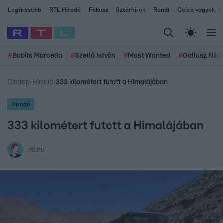
Legfrissebb
RTL Híradó
Fókusz
Sztárhírek
Randi
Celeb vagyok, me
#
Babits Marcella
#
Szellő István
#
Most Wanted
#
Gallusz Niko
Címlap
›
Híradó
›
333 kilométert futott a Himalájában
Híradó
333 kilométert futott a Himalájában
rtl.hu