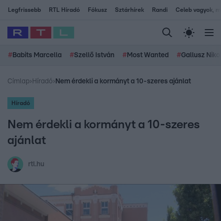
Legfrissebb
RTL Híradó
Fókusz
Sztárhírek
Randi
Celeb vagyok, me
#
Babits Marcella
#
Szellő István
#
Most Wanted
#
Gallusz Niko
Címlap
›
Híradó
›
Nem érdekli a kormányt a 10-szeres ajánlat
Híradó
Nem érdekli a kormányt a 10-szeres
ajánlat
rtl.hu