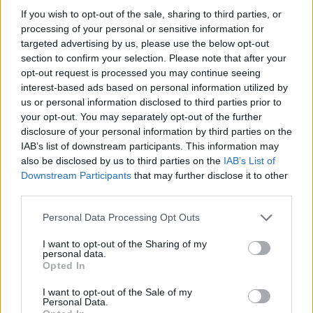
legyen a Google-találatokban!
If you wish to opt-out of the sale, sharing to third parties, or
processing of your personal or sensitive information for
targeted advertising by us, please use the below opt-out
section to confirm your selection. Please note that after your
opt-out request is processed you may continue seeing
interest-based ads based on personal information utilized by
us or personal information disclosed to third parties prior to
your opt-out. You may separately opt-out of the further
disclosure of your personal information by third parties on the
IAB’s list of downstream participants. This information may
also be disclosed by us to third parties on the
IAB’s List of
Downstream Participants
that may further disclose it to other
Kövess minket, és értesülj a friss hírekről a
third parties.
Facebookon is!
Please note that this website/app uses one or more Google
Personal Data Processing Opt Outs
services and may gather and store information including but
Követem
not limited to your visit or usage behaviour. You may click to
I want to opt-out of the Sharing of my
personal data.
grant or deny consent to Google and its third-party tags to
Opted In
use your data for below specified purposes in below Google
consent section.
I want to opt-out of the Sale of my
Personal Data.