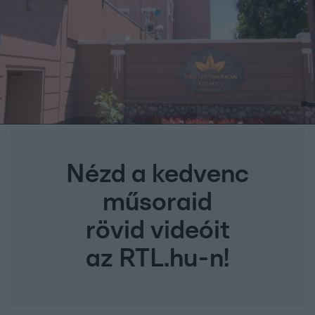
Nézd a kedvenc
műsoraid
rövid videóit
az RTL.hu-n!