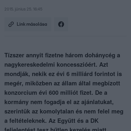
2015. június 25. 16:45
Link másolása
Tízszer annyit fizetne három dohánycég a
nagykereskedelmi koncesszióért. Azt
mondják, nekik ez évi 6 milliárd forintot is
megér, miközben az állam által megbízott
konzorcium évi 600 milliót fizet. De a
kormány nem fogadja el az ajánlatukat,
szerintük az komolytalan és nem felel meg
a feltételeknek. Az Együtt és a DK
feljelentést tesz hűtlen kezelés miatt.