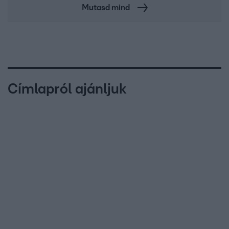
Mutasd mind
Címlapról ajánljuk