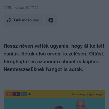
2015. március 20. 17:55
Link másolása
Rossz néven vették ugyanis, hogy át kellett
esniük életük első orvosi kezelésén. Oltást,
féreghajtót és azonosító chipet is kaptak.
Nemtetszésüknek hangot is adtak.