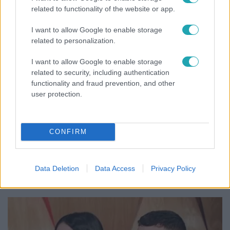
related to functionality of the website or app.
I want to allow Google to enable storage
2:14
related to personalization.
I want to allow Google to enable storage
related to security, including authentication
functionality and fraud prevention, and other
user protection.
CONFIRM
Híradó
Az RTL Híradó riportja után renndőrök és
állatmentők hozták ki a magára hagyott kutyát
Data Deletion
Data Access
Privacy Policy