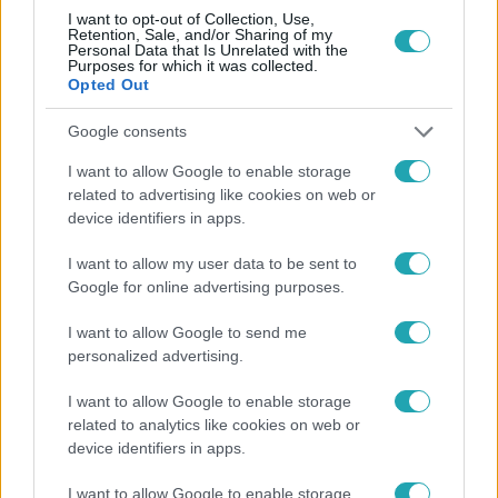
I want to opt-out of Collection, Use,
Retention, Sale, and/or Sharing of my
Personal Data that Is Unrelated with the
Purposes for which it was collected.
Opted Out
Népszerű
Google consents
I want to allow Google to enable storage
3:02
related to advertising like cookies on web or
device identifiers in apps.
I want to allow my user data to be sent to
Google for online advertising purposes.
I want to allow Google to send me
personalized advertising.
I want to allow Google to enable storage
Exek csatája
related to analytics like cookies on web or
device identifiers in apps.
47-szer szakítottak, többször elküldte otthonról
feleségét, Joe-nak mégis fáj a különélés
I want to allow Google to enable storage