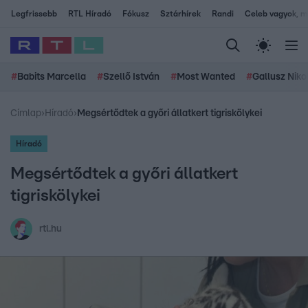
Legfrissebb
RTL Híradó
Fókusz
Sztárhírek
Randi
Celeb vagyok, me
#
Babits Marcella
#
Szellő István
#
Most Wanted
#
Gallusz Niko
Címlap
›
Híradó
›
Megsértődtek a győri állatkert tigriskölykei
Híradó
Megsértődtek a győri állatkert
tigriskölykei
rtl.hu