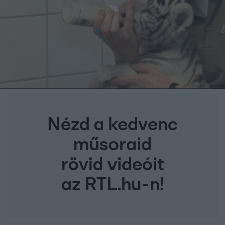
Nézd a kedvenc
műsoraid
rövid videóit
az RTL.hu-n!