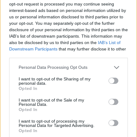
opt-out request is processed you may continue seeing
interest-based ads based on personal information utilized by
us or personal information disclosed to third parties prior to
your opt-out. You may separately opt-out of the further
disclosure of your personal information by third parties on the
Kövess minket, és értesülj a friss hírekről a
IAB’s list of downstream participants. This information may
Facebookon is!
also be disclosed by us to third parties on the
IAB’s List of
Downstream Participants
that may further disclose it to other
third parties.
Követem
Please note that this website/app uses one or more Google
Personal Data Processing Opt Outs
services and may gather and store information including but
not limited to your visit or usage behaviour. You may click to
I want to opt-out of the Sharing of my
personal data.
grant or deny consent to Google and its third-party tags to
Opted In
use your data for below specified purposes in below Google
consent section.
#
HÍRADÓ
#
TIGRIS
#
KÖLYÖK
#
OLTÁS
I want to opt-out of the Sale of my
Personal Data.
#
ORVOSI VIZSGÁLAT
#
GYŐR
Opted In
I want to opt-out of processing my
Personal Data for Targeted Advertising.
Opted In