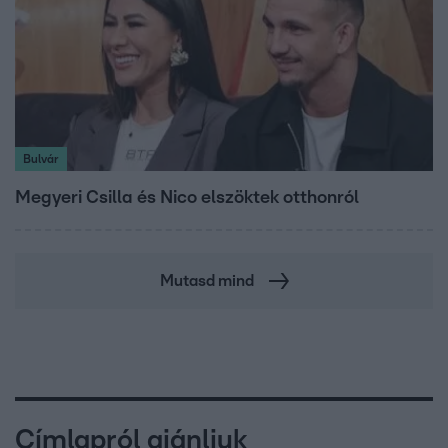
Bulvár
Megyeri Csilla és Nico elszöktek otthonról
Mutasd mind
Címlapról ajánljuk