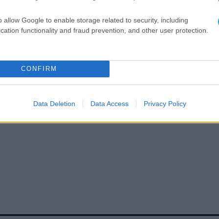
o allow Google to enable storage related to security, including
cation functionality and fraud prevention, and other user protection.
között legyen a Google-találatokban!
CONFIRM
Data Deletion
Data Access
Privacy Policy