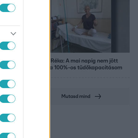
Bulvár
Rubint Réka: A mai napig nem jött
vissza a 100%-os tüdőkapacitásom
Mutasd mind