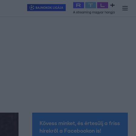
y
#
RTL+
#
Exek csatája 2026
#
Celeb vagyok, ments ki innen
#
H
Kövess minket, és értesülj a friss
hírekről a Facebookon is!