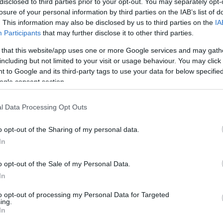
disclosed to third parties prior to your opt-out. You may separately opt-
losure of your personal information by third parties on the IAB’s list of
. This information may also be disclosed by us to third parties on the
IA
Link másolása
Participants
that may further disclose it to other third parties.
 that this website/app uses one or more Google services and may gath
including but not limited to your visit or usage behaviour. You may click 
 to Google and its third-party tags to use your data for below specifi
 a világbajnoki címet, ezt eddig még
ogle consent section.
ofi pályafutása első tizenegy évében nem
l Data Processing Opt Outs
ményei miatt került reflektorfénybe. A
5 éves.
o opt-out of the Sharing of my personal data.
In
o opt-out of the Sale of my Personal Data.
In
to opt-out of processing my Personal Data for Targeted
ing.
In