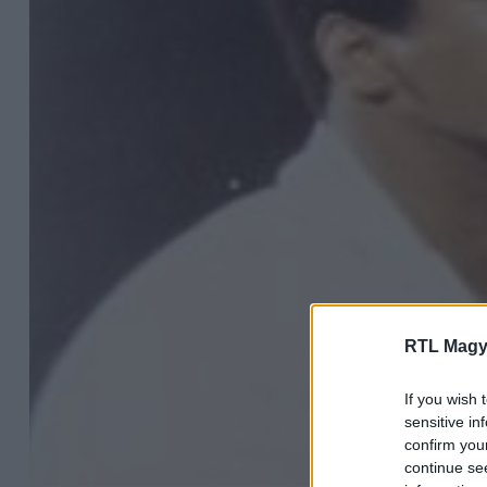
RTL Magy
If you wish 
sensitive in
confirm you
continue se