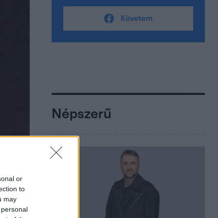
Követem
Népszerű
sonal or
ection to
ou may
 personal