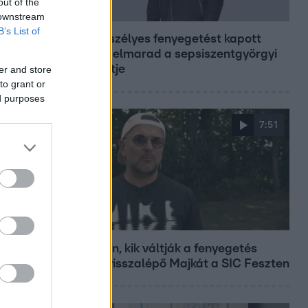
out of the
Bulvár
 downstream
B’s List of
Életveszélyes fenyegetést kapott
Majka, elmarad a sepsiszentgyörgyi
koncertje
er and store
to grant or
ed purposes
7:51
Fókusz
Megvan, kik váltják a fenyegetés
miatt visszalépő Majkát a SIC Feszten