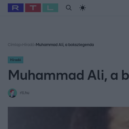
#
Babits Marcella
#
Szellő István
#
Most Wanted
#
Gallusz Ni
Címlap
›
Híradó
›
Muhammad Ali, a bokszlegenda
Híradó
Muhammad Ali, a 
rtl.hu