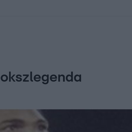
kolett
#
Időjárás
#
RTL műsor
#
Víz
#
Magyar Péter
#
Csillagjeg
bokszlegenda