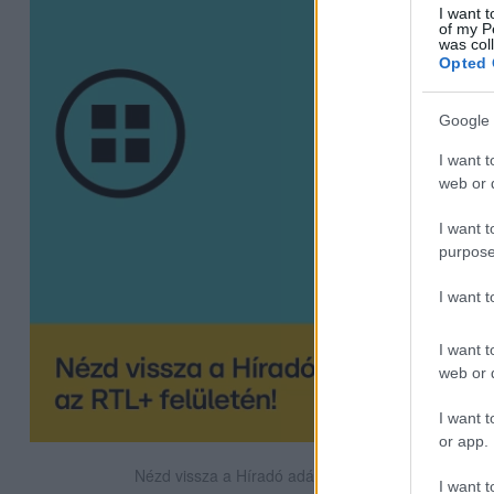
I want t
of my P
was col
Opted 
Google 
I want t
web or d
I want t
purpose
I want 
I want t
web or d
I want t
or app.
Nézd vissza a Híradó adásait az RTL+ felületén!
I want t