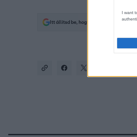
I want t
authenti
Itt állítsd be, hogy az RTL.hu az elsők 