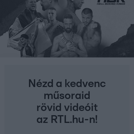
Nézd a kedvenc
műsoraid
rövid videóit
az RTL.hu-n!