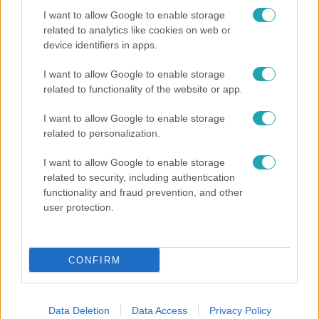
I want to allow Google to enable storage
related to analytics like cookies on web or
device identifiers in apps.
I want to allow Google to enable storage
Életmód
related to functionality of the website or app.
Veszélyes trend az óvodákban és iskolákban: nem
I want to allow Google to enable storage
csak a genetika miatt kell egyre több gyereknek
related to personalization.
szemüveg
I want to allow Google to enable storage
related to security, including authentication
functionality and fraud prevention, and other
user protection.
CONFIRM
Data Deletion
Data Access
Privacy Policy