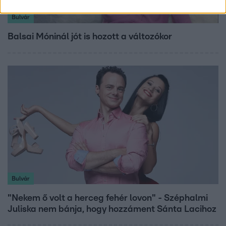
Bulvár
Balsai Móninál jót is hozott a változókor
Bulvár
"Nekem ő volt a herceg fehér lovon" - Széphalmi
Juliska nem bánja, hogy hozzáment Sánta Lacihoz