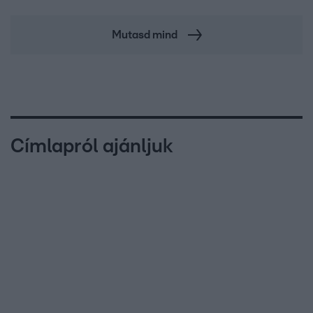
Mutasd mind
Címlapról ajánljuk