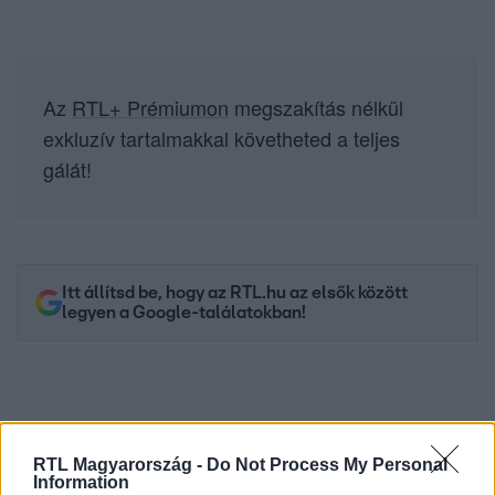
Az
RTL+ Prémiumon
megszakítás nélkül
exkluzív tartalmakkal követheted a teljes
gálát!
Itt állítsd be, hogy az RTL.hu az elsők között
legyen a Google-találatokban!
RTL Magyarország -
Do Not Process My Personal
Information