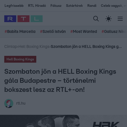
Legfrissebb
RTL Híradó
Fókusz
Sztárhírek
Randi
Celeb vagyok, me
#
Babits Marcella
#
Szellő István
#
Most Wanted
#
Gallusz Niko
Címlap
›
Hell Boxing Kings
›
Szombaton jön a HELL Boxing Kings gála Budapestre – történelmi bokszest lesz az RTL+-on!
Hell Boxing Kings
Szombaton jön a HELL Boxing Kings
gála Budapestre – történelmi
bokszest lesz az RTL+-on!
rtl.hu