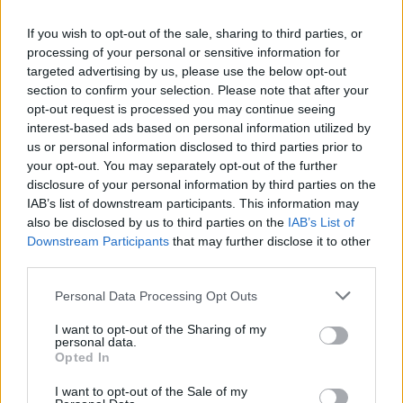
If you wish to opt-out of the sale, sharing to third parties, or
processing of your personal or sensitive information for
targeted advertising by us, please use the below opt-out
Kövess minket, és értesülj a friss hírekről a
section to confirm your selection. Please note that after your
opt-out request is processed you may continue seeing
Facebookon is!
interest-based ads based on personal information utilized by
us or personal information disclosed to third parties prior to
Követem
your opt-out. You may separately opt-out of the further
disclosure of your personal information by third parties on the
IAB’s list of downstream participants. This information may
also be disclosed by us to third parties on the
IAB’s List of
Downstream Participants
that may further disclose it to other
third parties.
#
HELL BOXING KINGS
#
VARGA VIKTOR
Please note that this website/app uses one or more Google
Personal Data Processing Opt Outs
services and may gather and store information including but
#
ISTENES BENCE
#
BUDAPEST
#
GÁLA
not limited to your visit or usage behaviour. You may click to
I want to opt-out of the Sharing of my
personal data.
#
BÁRDOSI SÁNDOR
#
BORÁROS GÁBOR
#
ÖKÖLVÍVÁS
grant or deny consent to Google and its third-party tags to
Opted In
use your data for below specified purposes in below Google
#
ONLINE
#
RIZ LEVENTE SPORT- ÉS RENDEZVÉNYKÖZPONT
consent section.
I want to opt-out of the Sale of my
#
RTL+ PREMIUM
#
BOKSZMECCS