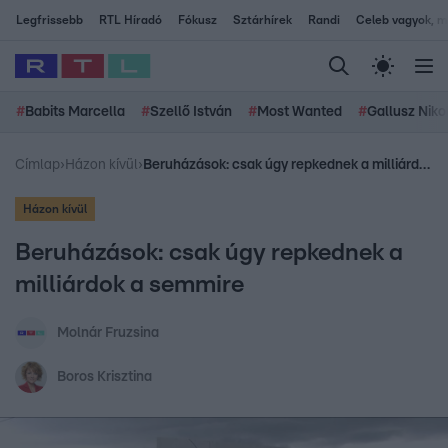
Legfrissebb
RTL Híradó
Fókusz
Sztárhírek
Randi
Celeb vagyok, me
#
Babits Marcella
#
Szellő István
#
Most Wanted
#
Gallusz Niko
Címlap
›
Házon kívül
›
Beruházások: csak úgy repkednek a milliárdok a semmire
Házon kívül
Beruházások: csak úgy repkednek a
milliárdok a semmire
Molnár Fruzsina
Boros Krisztina