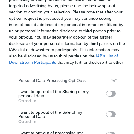
targeted advertising by us, please use the below opt-out
section to confirm your selection. Please note that after your
opt-out request is processed you may continue seeing
interest-based ads based on personal information utilized by
us or personal information disclosed to third parties prior to
your opt-out. You may separately opt-out of the further
disclosure of your personal information by third parties on the
IAB’s list of downstream participants. This information may
Kövess minket, és értesülj a friss hírekről a
also be disclosed by us to third parties on the
IAB’s List of
Facebookon is!
Downstream Participants
that may further disclose it to other
third parties.
Követem
Please note that this website/app uses one or more Google
Personal Data Processing Opt Outs
services and may gather and store information including but
not limited to your visit or usage behaviour. You may click to
I want to opt-out of the Sharing of my
personal data.
grant or deny consent to Google and its third-party tags to
Opted In
use your data for below specified purposes in below Google
consent section.
I want to opt-out of the Sale of my
Personal Data.
#
HÁZON KÍVÜL
#
ADÁSRÉSZLETEK
#
POLITIKA
Opted In
#
BERUHÁZÁSOK
#
UNIÓS TÁMOGATÁS
I want to opt-out of processing my