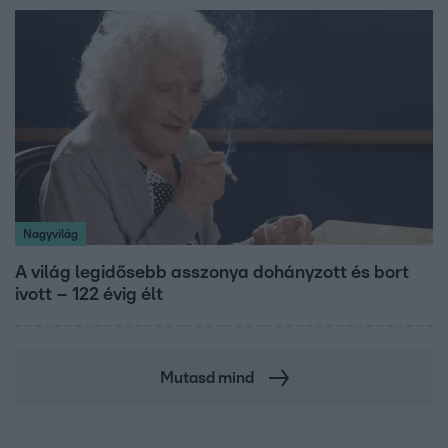
Nagyvilág
A világ legidősebb asszonya dohányzott és bort
ivott – 122 évig élt
Mutasd mind