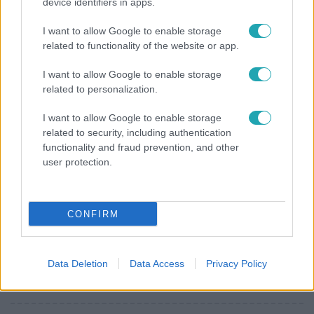
device identifiers in apps.
"Nekem ő volt a herceg fehér lovon" - Széphalmi
I want to allow Google to enable storage
Juliska nem bánja, hogy hozzáment Sánta Lacihoz
related to functionality of the website or app.
I want to allow Google to enable storage
related to personalization.
I want to allow Google to enable storage
related to security, including authentication
functionality and fraud prevention, and other
user protection.
CONFIRM
Kultúra
Data Deletion
Data Access
Privacy Policy
Hosszú Katinka a dokumentumfilmjében Shane
Tusupról: A medencében minden működött