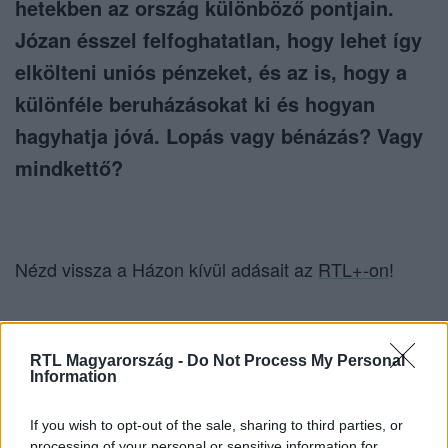
hetekben az ország különböző pontjain.
Józan ésszel felfoghatatlan, hogy lehet így
elkölteni uniós pénzeket, és az is, hogy a
különféle beruházásokat ki és hogyan
hagyhatja jóvá. Lopás vagy bénázás? Vagy
mindkettő?
Nézd vissza a Házon kívül adásait az
RTL+-on
!
Itt állítsd be, hogy az RTL.hu az elsők között
RTL Magyarország -
Do Not Process My Personal
legyen a Google-találatokban!
Information
If you wish to opt-out of the sale, sharing to third parties, or
processing of your personal or sensitive information for