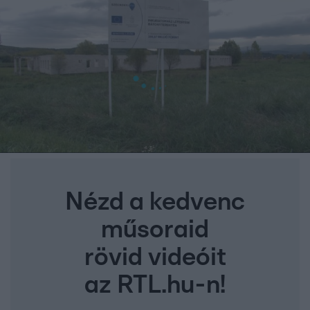
Nézd a kedvenc
műsoraid
rövid videóit
az RTL.hu-n!