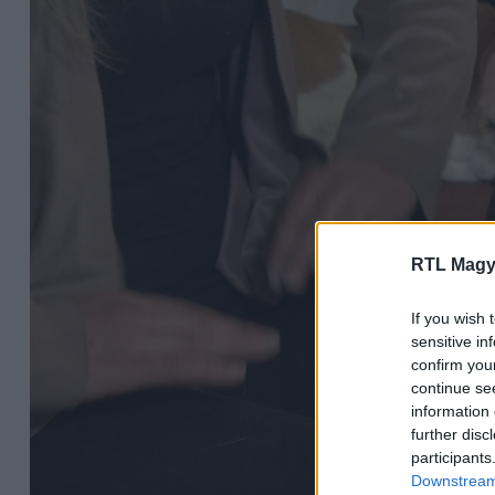
RTL Magy
If you wish 
sensitive in
confirm you
continue se
information 
further disc
participants
Downstream 