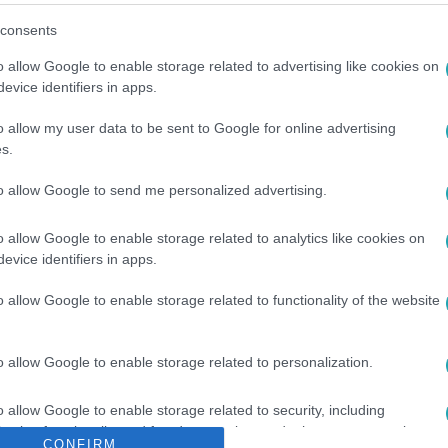
consents
o allow Google to enable storage related to advertising like cookies on
L+-on
!
evice identifiers in apps.
o allow my user data to be sent to Google for online advertising
s.
között legyen a Google-találatokban!
to allow Google to send me personalized advertising.
o allow Google to enable storage related to analytics like cookies on
evice identifiers in apps.
o allow Google to enable storage related to functionality of the website
o allow Google to enable storage related to personalization.
o allow Google to enable storage related to security, including
LATVÉDELEM
#
LEJÁRATÁS
#
RTL
#
ÁLLATKÍNZÁS
cation functionality and fraud prevention, and other user protection.
CONFIRM