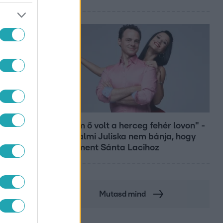
Bulvár
"Nekem ő volt a herceg fehér lovon" -
Széphalmi Juliska nem bánja, hogy
hozzáment Sánta Lacihoz
Mutasd mind