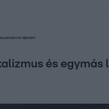
kolett
#
Időjárás
#
RTL műsor
#
Víz
#
Magyar Péter
#
Csillagjeg
sa pénzért és lájkokért
kalizmus és egymás 