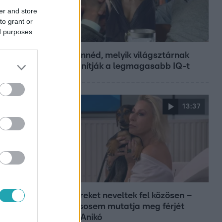
er and store
to grant or
ed purposes
Bulvár
Nem hinnéd, melyik világsztárnak
tulajdonítják a legmagasabb IQ-t
13:37
Reggeli
Öt gyereket neveltek fel közösen –
szinte sosem mutatja meg férjét
Ungár Anikó