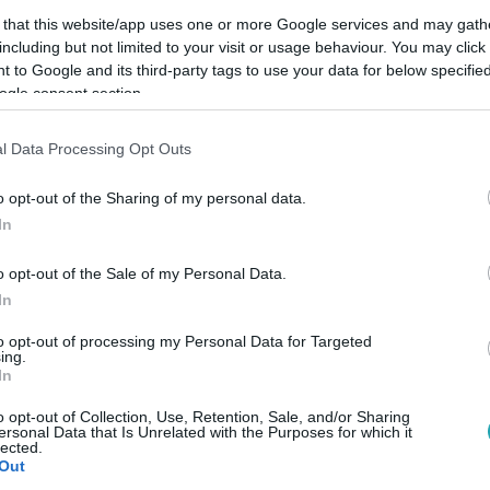
 that this website/app uses one or more Google services and may gath
including but not limited to your visit or usage behaviour. You may click 
 to Google and its third-party tags to use your data for below specifi
ogle consent section.
Link másolása
l Data Processing Opt Outs
o opt-out of the Sharing of my personal data.
In
, törékeny nők, jól szervezett csapatok és
on több száz szervezet és magánember
o opt-out of the Sale of my Personal Data.
In
tartja magát állatvédőnek. Van egy részük,
, mások pedig nem csak az állatkínzókat,
to opt-out of processing my Personal Data for Targeted
ing.
In
nnyira utálják – sokan őket tartják a hangos
pénzről és a népszerűségről szólnak.
o opt-out of Collection, Use, Retention, Sale, and/or Sharing
ersonal Data that Is Unrelated with the Purposes for which it
 riportja, amelyben megrázó felvételeket is
lected.
Out