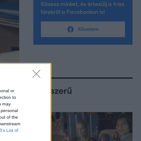
Kövess minket, és értesülj a friss
hírekről a Facebookon is!
Követem
Népszerű
sonal or
ection to
ou may
 personal
out of the
 downstream
B’s List of