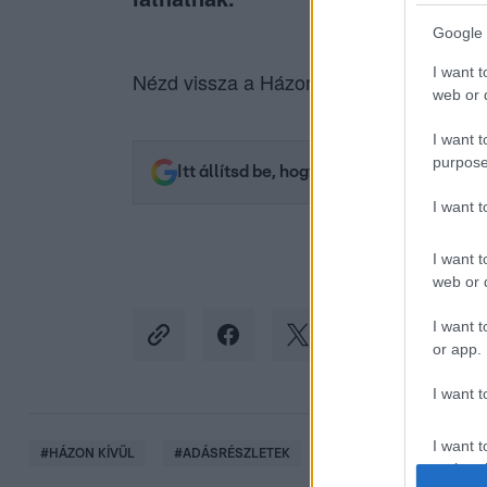
Google 
I want t
Nézd vissza a Házon kívül adásait az
RT
web or d
I want t
purpose
Itt állítsd be, hogy az RTL.hu az elsők 
I want 
I want t
web or d
I want t
or app.
I want t
I want t
#
HÁZON KÍVÜL
#
ADÁSRÉSZLETEK
#
ÁLLATVÉDŐK
#
ÁL
authenti