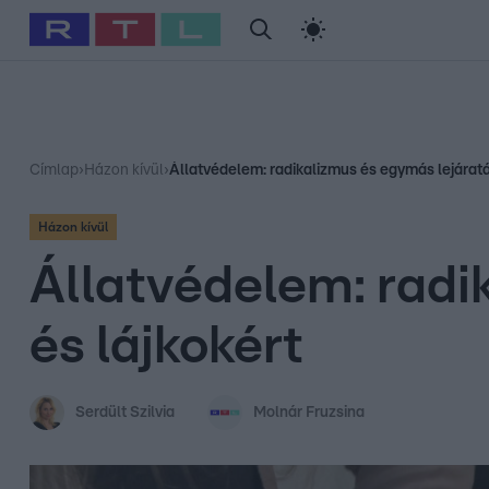
#
Babits Marcella
#
Szellő István
#
Most Wanted
#
Gallusz Ni
Címlap
›
Házon kívül
›
Állatvédelem: radikalizmus és egymás lejáratá
Házon kívül
Állatvédelem: radi
és lájkokért
Serdült Szilvia
Molnár Fruzsina