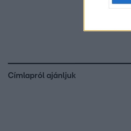
Címlapról ajánljuk