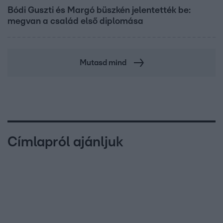
Bódi Guszti és Margó büszkén jelentették be:
megvan a család első diplomása
Mutasd mind
Címlapról ajánljuk