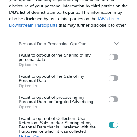
disclosure of your personal information by third parties on the
IAB’s list of downstream participants. This information may
also be disclosed by us to third parties on the
IAB’s List of
Downstream Participants
that may further disclose it to other
third parties.
#
HÁZON KÍVÜL
#
ADÁSRÉSZLETEK
Please note that this website/app uses one or more Google
Personal Data Processing Opt Outs
#
VASÁRNAPI BOLTZÁR
#
NYITVATARTÁS
#
VEVŐK
services and may gather and store information including but
#
BOLTOSOK
#
VÉLEMÉNY
not limited to your visit or usage behaviour. You may click to
I want to opt-out of the Sharing of my
personal data.
grant or deny consent to Google and its third-party tags to
Opted In
use your data for below specified purposes in below Google
consent section.
I want to opt-out of the Sale of my
Personal Data.
Opted In
I want to opt-out of processing my
Personal Data for Targeted Advertising.
Népszerű
Opted In
I want to opt-out of Collection, Use,
Retention, Sale, and/or Sharing of my
Personal Data that Is Unrelated with the
Purposes for which it was collected.
Opted Out