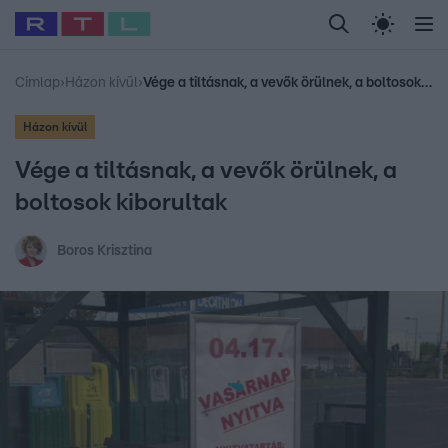
Legfrissebb
RTL Híradó
Fókusz
Sztárhírek
Randi
Celeb vagyok, me
#
Babits Marcella
#
Szellő István
#
Most Wanted
#
Gallusz Niko
Címlap
›
Házon kívül
›
Vége a tiltásnak, a vevők örülnek, a boltosok kiborultak
Házon kívül
Vége a tiltásnak, a vevők örülnek, a
boltosok kiborultak
Boros Krisztina