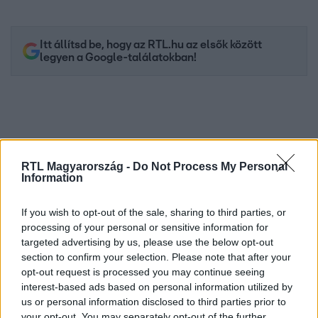
Itt állítsd be, hogy az RTL.hu az elsők között
legyen a Google-találatokban!
RTL Magyarország -
Do Not Process My Personal
Information
If you wish to opt-out of the sale, sharing to third parties, or
processing of your personal or sensitive information for
targeted advertising by us, please use the below opt-out
Kövess minket, és értesülj a friss hírekről a
section to confirm your selection. Please note that after your
Facebookon is!
opt-out request is processed you may continue seeing
interest-based ads based on personal information utilized by
Követem
us or personal information disclosed to third parties prior to
your opt-out. You may separately opt-out of the further