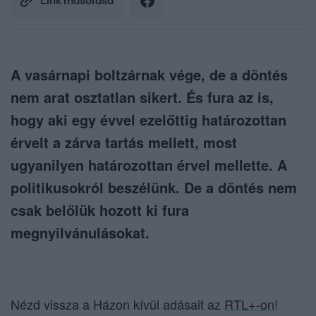
Link másolása
A vasárnapi boltzárnak vége, de a döntés
nem arat osztatlan sikert. És fura az is,
hogy aki egy évvel ezelőttig határozottan
érvelt a zárva tartás mellett, most
ugyanilyen határozottan érvel mellette. A
politikusokról beszélünk. De a döntés nem
csak belőlük hozott ki fura
megnyilvánulásokat.
Nézd vissza a Házon kívül adásait az
RTL+-on
!