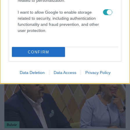
related to personalization.
I want to allow Google to enable storage
related to security, including authentication
functionality and fraud prevention, and other
Nagyvilág
user protection.
Nem Bécs lett az első: ezekben a városokban a
legjobb élni 2026-ban
CONFIRM
Data Deletion
Data Access
Privacy Policy
Bulvár